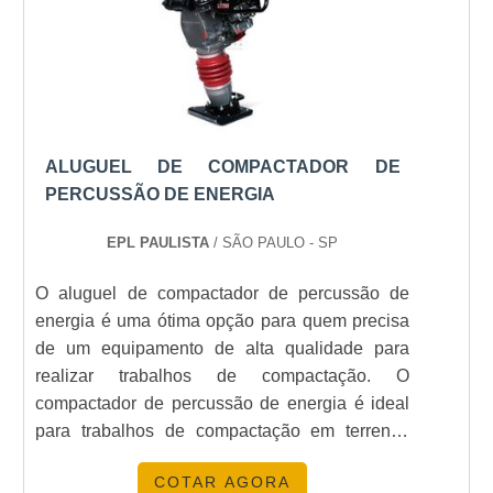
econômica para garantir energia ininterrupta. Com
a
Energia24Horas
, você tem a segurança de um
serviço confiável e de qualidade. Entre em contato
e descubra como podemos atender suas
necessidades energéticas.
ALUGUEL DE COMPACTADOR DE
Veja mais:
Energia
|
Geradores
|
Transformadores
PERCUSSÃO DE ENERGIA
|
Grupo Gerador
|
Subestação
.
EPL PAULISTA
/ SÃO PAULO - SP
O aluguel de compactador de percussão de
energia é uma ótima opção para quem precisa
de um equipamento de alta qualidade para
realizar trabalhos de compactação. O
compactador de percussão de energia é ideal
para trabalhos de compactação em terrenos
difíceis, pois possui um sistema de percussão
COTAR AGORA
de alta energia que garante um trabalho de