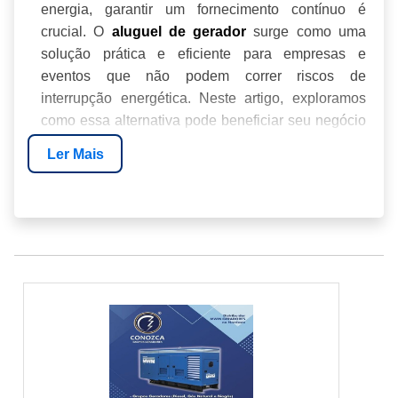
energia, garantir um fornecimento contínuo é
crucial. O
surge como uma
aluguel de gerador
solução prática e eficiente para empresas e
eventos que não podem correr riscos de
interrupção energética. Neste artigo, exploramos
como essa alternativa pode beneficiar seu negócio
ou ocasião especial, destacando a expertise da
Ler Mais
Energia24Horas no mercado.
INTRODUÇÃO
BENEFÍCIOS DO ALUGUEL DE GERADOR
COMO FUNCIONA O ALUGUEL DE
GERADORES
CUSTOS E EFICIÊNCIA
CASOS DE SUCESSO