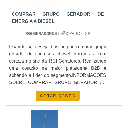
COMPRAR GRUPO GERADOR DE
ENERGIA A DIESEL
RGI GERADORES
/ SÃO PAULO - SP
Quando se deseja buscar por comprar grupo
gerador de energia a diesel, encontrará com
certeza no site da RGI Geradores. Realizando
uma cotação na maior plataforma B2B e
achando a líder do segmento.INFORMAÇÕES
SOBRE COMPRAR GRUPO GERADOR DE
ENERGIA A DIESELQuem quer achar comprar
COTAR AGORA
grupo gerador de energia em uma empresa
responsável, encontra na RGI Geradores. Com
grande know-how focado em manutenção
preventiva e corretiva em grupos geradores
multimarcas e tratamento acústico de