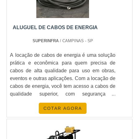
COMO É FEITA A MANUTENÇÃO
DOS GERADORES ALUGADOS?
ALUGUEL DE CABOS DE ENERGIA
A manutenção é realizada por técnicos
especializados, garantindo o funcionamento
SUPERINFRA
/ CAMPINAS - SP
contínuo e eficiente dos equipamentos.
A locação de cabos de energia é uma solução
QUAIS SÃO AS VANTAGENS DO
prática e econômica para quem precisa de
ALUGUEL EM RELAÇÃO À
cabos de alta qualidade para uso em obras,
COMPRA DE UM GERADOR?
eventos e outras aplicações. Com a locação de
cabos de energia, você tem acesso a cabos de
O aluguel oferece flexibilidade, menor investimento
qualidade superior, com segurança e
inicial e suporte técnico, enquanto a compra pode
confiabilidade, além de economizar tempo e
representar um custo fixo elevado.
COTAR AGORA
dinheiro. A locação de cabos de energia é a
solução ideal para quem precisa de cabos de
CONCLUSÃO
qualidade para uso em obras, eventos e outras
aplicações.
O aluguel de gerador é uma solução prática e