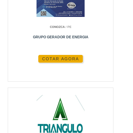
POR QUE ESCOLHER A ENERGIA24HORAS?
FAQ
CONCLUSÃO
CONOZCA
/ PE
GRUPO GERADOR DE ENERGIA
BENEFÍCIOS DO ALUGUEL DE
GERADOR
COTAR AGORA
Optar pelo aluguel de geradores oferece várias
vantagens, como flexibilidade, suporte técnico
especializado e custo-benefício. Empreendimentos
de todos os portes podem se beneficiar desse
serviço, especialmente em momentos críticos onde
a energia é essencial.
FLEXIBILIDADE E
ADAPTABILIDADE