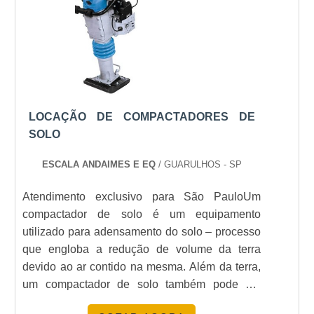
potência de 250 kva, que tem ótimo custo-
benefício e se encaixa no interesse do
compradores, principalmente para lugares de
tamanhos médios e grandes.Pontos positivos
da aquisição de um geradorEvita paradas no
funcionamento;Garante um fornecimento de
energia eficiente;Custo acessível;Reduz custos
LOCAÇÃO DE COMPACTADORES DE
com reparos e consertos;Profissionais
SOLO
preparados e eficientes.A empresa trabalha
para se especializar no ramo e auxilia o cliente
ESCALA ANDAIMES E EQ
/ GUARULHOS - SP
na melhor escolha. Com profissionais
Atendimento exclusivo para São PauloUm
especializados e com muita experiência,
compactador de solo é um equipamento
podendo lhe oferecer a tranquilidade
utilizado para adensamento do solo – processo
necessária.É necessário que a empresa
que engloba a redução de volume da terra
forneça máquinas de excelente qualidade, com
devido ao ar contido na mesma. Além da terra,
garantia de fabricação, alto desempenho,
um compactador de solo também pode ser
resistência e durabilidade. Empresa com
utilizado para adensar outros tipos de terreno,
classificação positiva no mercadoA WL