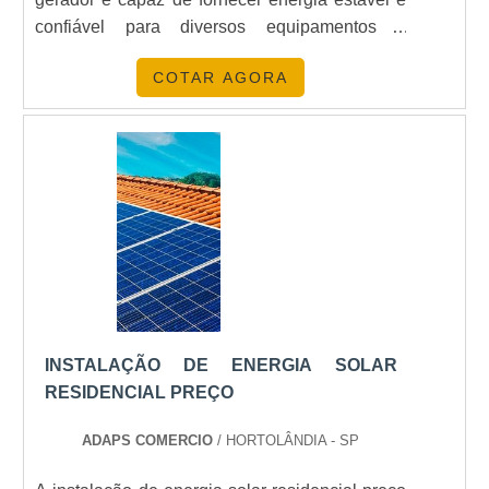
confiável para diversos equipamentos e
sistemas.O gerador 7 kva trifásico da Click
COTAR AGORA
Geradores é ideal para locais que necessitam
de uma potência maior, como indústrias,
comércios e eventos. Sua tecnologia avançada
garante um funcionamento seguro e eficiente,
evitando interrupções e prejuízos causados por
quedas de energia. Conheça o gerador 7 KVA
trifásico da marca parceira Toyama:Código:
251-074Modelo: TDG8500SLEXP-ATS
ReadyProduto: Gerador a DieselRefrigeração:
Refrigerado a ArCilindros: MonocilíndricoTipo
do Motor: 4 TemposSistema de Partida: Partida
INSTALAÇÃO DE ENERGIA SOLAR
ElétricaMotor: TDE140EXPCilindrada: 498
RESIDENCIAL PREÇO
ccRotação Máxima: 3600 RPMFiltro de Ar:
Duplo ElementoCapacidade do Tanque: 14,1
ADAPS COMERCIO
/ HORTOLÂNDIA - SP
LConsumo: 2,7 L/H a 50% da cargaCapacidade