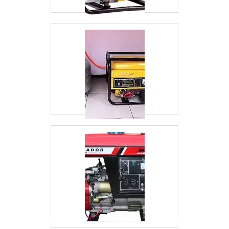
de demonstrar conhecimento e autoridade em
sua área de atuação. Os motivos pelos quais a
Saneze Verde Energia é a melhor opção
quando buscar por instalação de SPDA:
Comprometida com os serviços; Responsável;
Altamente qualificada; Inovadora; Segura.
QUALIDADES E PONTOS FORTES DA
EMPRESA Na Saneze Verde Energia existe o
que há de melhor em instalação de SPDA. São
opções variadas que a empresa oferece, como
dimensionamento de geradores e adequação
de tarifas de energia elétrica. É comprometida
com os serviços e segura, conquistas
adquiridas porque investiu em uma estrutura
que hoje conta com site totalmente seguro e
experiência de 19 anos no ramo de Engenharia
Elétrica. Tudo isso, somado a uma equipe com
colaboradores proativos e especialistas