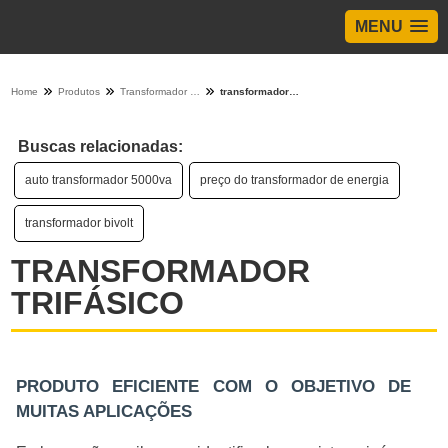
MENU
Home
Produtos
Transformador de energia - Categoria
transformador trifásico
Buscas relacionadas:
auto transformador 5000va
preço do transformador de energia
transformador bivolt
TRANSFORMADOR
TRIFÁSICO
PRODUTO EFICIENTE COM O OBJETIVO DE
MUITAS APLICAÇÕES