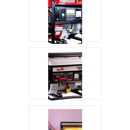
resistentes;Podem durar muitos anos.Para
usufruir do aluguel de geradores e os
acessórios, é essencial consultar empresas
capacitadas, que possam oferecer variedade e
suporte. Além do mais, a companhia
responsável deve atuar com base em todas as
normas estabelecidas por órgãos competentes,
o que envolve a entrega de geradores em ótimo
estado.ONDE ENCONTRAR LOCAÇÃO DE
GERADORAos que desejam investir no aluguel
de geradores e ter acesso a todos os benefícios
que ele pode proporcionar, contar com o apoio
de empresas especializadas como a MM
Geradores é a melhor opção. Ela atua com
excelência nesse ramo desde 2011 e coleciona
feedbacks positivos de clientes de todo o Brasil.
Saiba mais ao entrar em contato agora mesmo
com um dos colaboradores!.