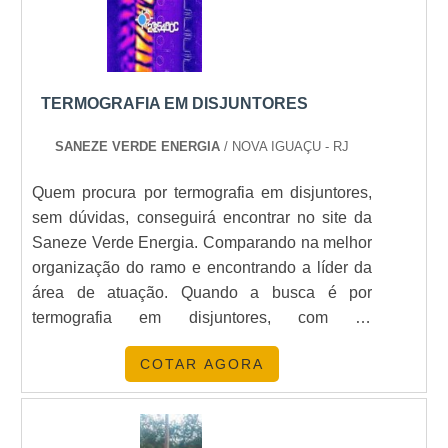
TERMOGRAFIA EM DISJUNTORES
SANEZE VERDE ENERGIA
/ NOVA IGUAÇU - RJ
Quem procura por termografia em disjuntores,
sem dúvidas, conseguirá encontrar no site da
Saneze Verde Energia. Comparando na melhor
organização do ramo e encontrando a líder da
área de atuação. Quando a busca é por
termografia em disjuntores, com os
profissionais da Saneze Verde Energia poderá
COTAR AGORA
encontrar proteção com as melhores ofertas.
ALGUNS DETALHES SOBRE TERMOGRAFIA
EM DISJUNTORES Há muitas maneiras
eficientes de demonstrar competência e