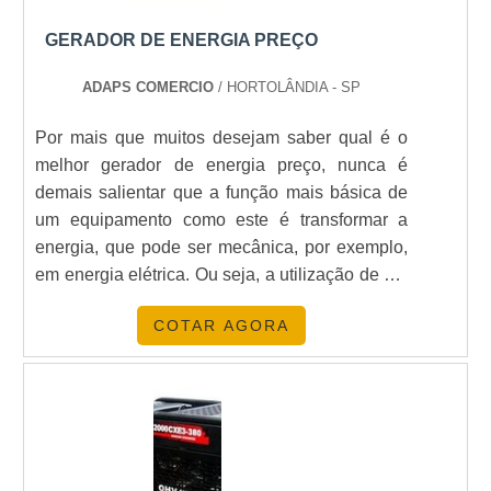
GERADOR DE ENERGIA PREÇO
ADAPS COMERCIO
/ HORTOLÂNDIA - SP
Por mais que muitos desejam saber qual é o
melhor gerador de energia preço, nunca é
demais salientar que a função mais básica de
um equipamento como este é transformar a
energia, que pode ser mecânica, por exemplo,
em energia elétrica. Ou seja, a utilização de um
grupo gerador é indicada para ambientes que
COTAR AGORA
não podem ficar sem o abastecimento de
energia nem que por pouco tempo. É o caso de:
Laboratórios de pesquisas; Hospitais;
Frigoríficos; Supermercados; Centros de
convenção; Indústrias em gera.