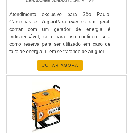
GERADORES JUNDIAI
/ JUNDIAÍ - SP
Atendimento exclusivo para São Paulo,
Campinas e RegiãoPara eventos em geral,
contar com um gerador de energia é
indispensável, seja para uso contínuo, seja
como reserva para ser utilizado em caso de
falta de energia. E em se tratando de aluguel de
gerador de energia para festas preço acessível
COTAR AGORA
é apenas uma das principais vantagens
apresentadas por tal serviço.VANTAGENS NO
ALUGUEL DE GERADOR DE
ENERGIA Embora seja um serviço que
apresenta um c....