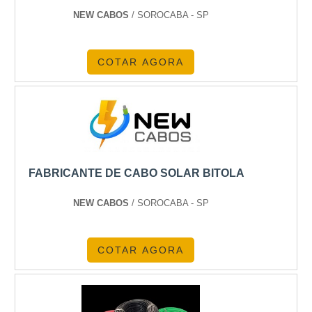
para diversas aplicações.
NEW CABOS
/ SOROCABA - SP
CONCLUSÃO
COTAR AGORA
O
aluguel de gerador de energia de pequeno
é uma solução prática para garantir energia
porte
contínua. Confie na
para fornecer
Energia24Horas
equipamentos confiáveis e suporte especializado.
Saiba mais e consulte-nos agora!
FABRICANTE DE CABO SOLAR BITOLA
Veja mais:
Energia
|
Geradores
|
Transformadores
|
Grupo Gerador
|
Subestação
.
NEW CABOS
/ SOROCABA - SP
COTAR AGORA