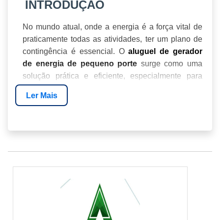
INTRODUÇÃO
No mundo atual, onde a energia é a força vital de
praticamente todas as atividades, ter um plano de
contingência é essencial. O
aluguel de gerador
surge como uma
de energia de pequeno porte
solução prática e eficiente, especialmente para
pequenas empresas e eventos. Neste guia, vamos
Ler Mais
explorar como essa opção pode atender às suas
necessidades energéticas de forma econômica e
confiável.
INTRODUÇÃO
VANTAGENS DO ALUGUEL DE GERADORES
COMO ESCOLHER O GERADOR CERTO
CASOS DE USO COMUNS