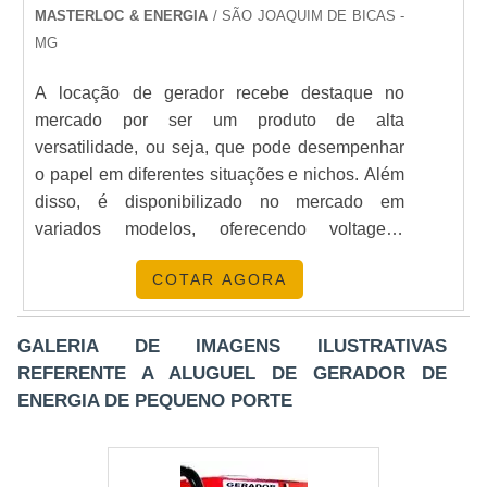
MASTERLOC & ENERGIA
/ SÃO JOAQUIM DE BICAS -
MG
A locação de gerador recebe destaque no
mercado por ser um produto de alta
versatilidade, ou seja, que pode desempenhar
o papel em diferentes situações e nichos. Além
disso, é disponibilizado no mercado em
variados modelos, oferecendo voltagens
variadas e se adequando aos ambientes de
COTAR AGORA
aplicação.MAIS DETALHES SOBRE A
LOCAÇÃO É possível que os geradores
trabalhem de modo emergencial ou
GALERIA DE IMAGENS ILUSTRATIVAS
programado, servindo como fontes móveis de
REFERENTE A ALUGUEL DE GERADOR DE
energia móvel, sempre com base nas
ENERGIA DE PEQUENO PORTE
necessidades de cada solicitante. Veja a seguir
algumas características dessas
estruturas:Trazem economia às empresas;São