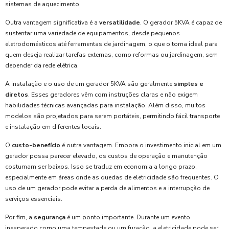
sistemas de aquecimento.
Outra vantagem significativa é a
versatilidade
. O gerador 5KVA é capaz de
sustentar uma variedade de equipamentos, desde pequenos
eletrodomésticos até ferramentas de jardinagem, o que o torna ideal para
quem deseja realizar tarefas externas, como reformas ou jardinagem, sem
depender da rede elétrica.
A instalação e o uso de um gerador 5KVA são geralmente
simples e
diretos
. Esses geradores vêm com instruções claras e não exigem
habilidades técnicas avançadas para instalação. Além disso, muitos
modelos são projetados para serem portáteis, permitindo fácil transporte
e instalação em diferentes locais.
O
custo-benefício
é outra vantagem. Embora o investimento inicial em um
gerador possa parecer elevado, os custos de operação e manutenção
costumam ser baixos. Isso se traduz em economia a longo prazo,
especialmente em áreas onde as quedas de eletricidade são frequentes. O
uso de um gerador pode evitar a perda de alimentos e a interrupção de
serviços essenciais.
Por fim, a
segurança
é um ponto importante. Durante um evento
inesperado como uma tempestade ou um furacão, a eletricidade pode ser