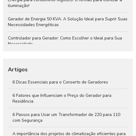
iluminação!
Gerador de Energia 50 KVA: A Solução Ideal para Suprir Suas
Necessidades Energéticas
Controlador para Gerador: Como Escolher o Ideal para Sua
Necessidade
Instalação de Gerador: Passo a Passo para Garantir Energia
Segura e Eficiente
Artigos
QTA para Gerador: O Que Você Precisa Saber
6 Dicas Essenciais para o Conserto de Geradores
Gerador de Energia 30 KVA: A Solução Ideal para Suprir Suas
Necessidades Energéticas
6 Fatores que Influenciam o Preço do Gerador para
Residência
6 Passos para Usar um Transformador de 220 para 110
com Segurança
A importância dos projetos de climatização eficientes para