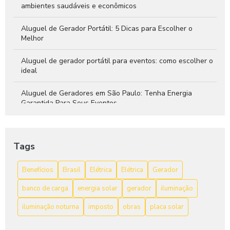
ambientes saudáveis e econômicos
Aluguel de Gerador Portátil: 5 Dicas para Escolher o
Melhor
Aluguel de gerador portátil para eventos: como escolher o
ideal
Aluguel de Geradores em São Paulo: Tenha Energia
Garantida Para Seus Eventos
As Vantagens do Gerador de Energia a Bateria
Tags
Avr Gerador: Aumente a Performance do Seu Equipamento
Benefícios
Brasil
Elétrica
Elétrica
Gerador
avr gerador: O que você precisa saber
banco de carga
energia solar
gerador
iluminação
Bateria para gerador: 7 Dicas para Escolher a Ideal
iluminação noturna
imposto
obras
placa solar
Bateria para gerador: como escolher a melhor opção para
sua necessidade