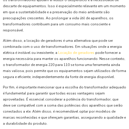
os transformadores ajudam a reduzir o desperdício e a necessidade de
descarte de equipamentos. Isso é especialmente relevante em um momento
em que a sustentabilidade e a preservação do meio ambiente são
preocupações crescentes. Ao prolongar a vida útil de aparelhos, os
transformadores contribuem para um consumo mais consciente e
responsável.
Além disso, a locação de geradores é uma alternativa que pode ser
combinada com o uso de transformadores. Em situações onde a energia
elétrica é instável ou inexistente, a
Locação de geradores
pode fornecer a
energia necessária para manter os aparelhos funcionando. Nesse contexto,
o transformador de energia 220 para 110 se torna uma ferramenta ainda
mais valiosa, pois permite que os equipamentos sejam utilizados de forma
segura e eficiente, independentemente da fonte de energia disponível.
Por fim, é importante mencionar que a escolha do transformador adequado
é fundamental para garantir que todas essas vantagens sejam
aproveitadas. É essencial considerar a potência do transformador, que
deve ser compatível com a soma das potências dos aparelhos que serão
conectados a ele. Além disso, é recomendável optar por modelos de
marcas reconhecidas e que ofereçam garantias, assegurando a qualidade e
a durabilidade do produto.