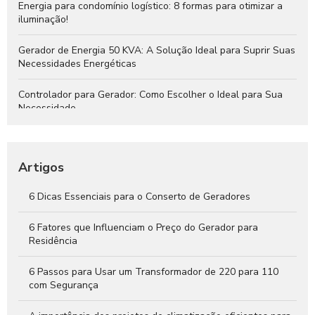
Energia para condomínio logístico: 8 formas para otimizar a
iluminação!
Gerador de Energia 50 KVA: A Solução Ideal para Suprir Suas
Necessidades Energéticas
Controlador para Gerador: Como Escolher o Ideal para Sua
Necessidade
Instalação de Gerador: Passo a Passo para Garantir Energia
Segura e Eficiente
Artigos
QTA para Gerador: O Que Você Precisa Saber
6 Dicas Essenciais para o Conserto de Geradores
Gerador de Energia 30 KVA: A Solução Ideal para Suprir Suas
Necessidades Energéticas
6 Fatores que Influenciam o Preço do Gerador para
Residência
6 Passos para Usar um Transformador de 220 para 110
com Segurança