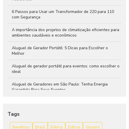
6 Passos para Usar um Transformador de 220 para 110
com Segurança
A importância dos projetos de climatização eficientes para
ambientes saudáveis e econômicos
Aluguel de Gerador Portátil: 5 Dicas para Escolher o
Melhor
Aluguel de gerador portátil para eventos: como escolher o
ideal
Aluguel de Geradores em São Paulo: Tenha Energia
Garantida Para Seus Eventos
As Vantagens do Gerador de Energia a Bateria
Tags
Avr Gerador: Aumente a Performance do Seu Equipamento
Benefícios
Brasil
Elétrica
Elétrica
Gerador
avr gerador: O que você precisa saber