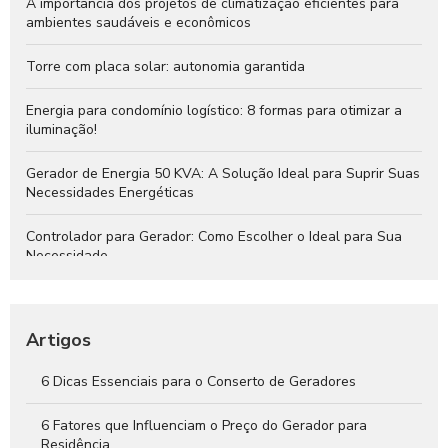
A importância dos projetos de climatização eficientes para
ambientes saudáveis e econômicos
Torre com placa solar: autonomia garantida
Energia para condomínio logístico: 8 formas para otimizar a
iluminação!
Gerador de Energia 50 KVA: A Solução Ideal para Suprir Suas
Necessidades Energéticas
Controlador para Gerador: Como Escolher o Ideal para Sua
Necessidade
Instalação de Gerador: Passo a Passo para Garantir Energia
Segura e Eficiente
Artigos
QTA para Gerador: O Que Você Precisa Saber
6 Dicas Essenciais para o Conserto de Geradores
Gerador de Energia 30 KVA: A Solução Ideal para Suprir Suas
Necessidades Energéticas
6 Fatores que Influenciam o Preço do Gerador para
Residência