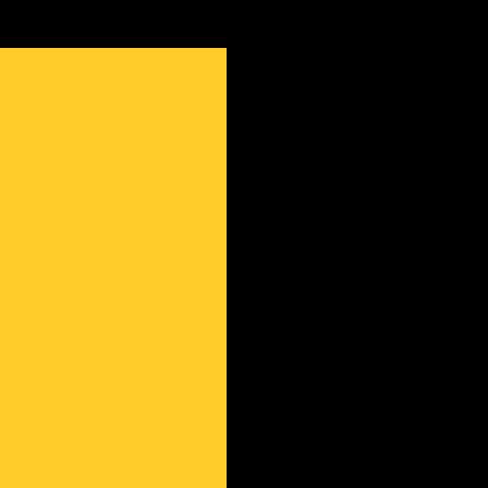
ções Práticas
ompreensão clara das suas
 uma queda?
aca solar
m Campinas