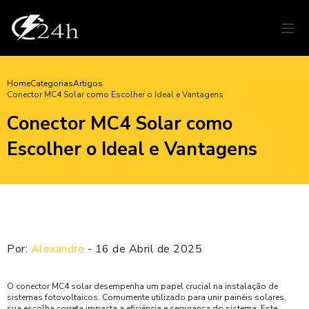
Home
Categorias
Artigos
Conector MC4 Solar como Escolher o Ideal e Vantagens
Conector MC4 Solar como
Escolher o Ideal e Vantagens
Por:
Alexandre
- 16 de Abril de 2025
O conector MC4 solar desempenha um papel crucial na instalação de
sistemas fotovoltaicos. Comumente utilizado para unir painéis solares,
sua escolha correta impacta a eficiência e segurança do sistema. Este