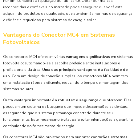
Por fim, considere a reputação do fabricante. Optar por marcas
reconhecidas e confiáveis no mercado pode assegurar que você está
adquirindo produtos de qualidade, que atendem às normas de segurança
e eficiência requeridas para sistemas de energia solar.
Vantagens do Conector MC4 em Sistemas
Fotovoltaicos
Os conectores MC4 oferecem várias
vantagens significativas
em sistemas
fotovoltaicos, tornando-se a escolha preferida entre instaladores e
profissionais da área.
Uma das principais vantagens é a facilidade de
uso.
Com um design de conexão simples, os conectores MC4 permitem
uma instalação rápida e eficiente, reduzindo o tempo de montagem dos
sistemas solares.
Outra vantagem importante é a
robustez e segurança
que oferecem. Eles
possuem um sistema de bloqueio que impede desconexões acidentais,
assegurando que o sistema permaneça conectado durante seu
funcionamento. Este mecanismo é vital para evitar interrupções e garantir a
continuidade do fornecimento de energia.
Os conectores MC4 são projetados para suportar
condições externas