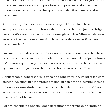
e umidade podem se acumular nos conectores e afetar a condução elétrica.
Utilize um pano seco e macio para fazer a limpeza, evitando o uso de
produtos químicos ou solventes que possam danificar o material dos
conectores.
Além disso, garanta que as conexões estejam firmes. Durante as
inspeções, teste se os conectores estão bem conectados. Qualquer folga
nas conexões pode levar a
perdas de energia
ou até a
falhas no sistema
.
Se necessário, reaplique a pressão utilizando o alicate específico para
conectores MC4.
Em ambientes onde os conectores estão expostos a condições climáticas
extremas, como chuva ou alta umidade, é aconselhável utilizar
protetores
UV
ou capas que ofereçam ainda mais proteção contra os elementos. Isso
ajudará a prolongar a vida útil do conector e a prevenir a corrosão.
A verificação e, se necessário, a troca dos conectores devem ser feitas com
atenção. Ao substituir conectores antigos ou danificados, sempre escolha
produtos de
qualidade
para garantir a continuidade do sistema. Verifique
se os novos conectores são compatíveis com os utilizados anteriormente
para evitar problemas.
Por fim, considere a possibilidade de realizar a manutenção por meio de