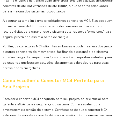
máxima eficiência na transmissão de energia. Eles são capazes de suportar
correntes de até
30A
e tensões de até
1000V
, o que os torna adequados
para a maioria dos sistemas fotovoltaicos.
A segurança também é uma prioridade nos conectores MC4. Eles possuem
um mecanismo de bloqueio, que evita desconexões acidentais. Este
recurso é vital para garantir que o sistema solar opere de forma contínua e
segura, prevenindo assim a perda de energia.
Por fim, os conectores MC4 são intercambiáveis e podem ser usados junto
a outros conectores do mesmo tipo, facilitando a expansão do sistema
solar ao longo do tempo. Essa flexibilidade é um importante atrativo para
os usuários que buscam soluções abrangentes e duradouras para suas
necessidades energéticas.
Como Escolher o Conector MC4 Perfeito para
Seu Projeto
Escolher o conector MC4 adequado para seu projeto solar é crucial para
garantir a eficiência e a segurança do sistema. Comece avaliando a
amperagem e a tensão do sistema. Certifique-se de que o conector MC4
selecionado suporte a corrente elétrica e a tensão máxima que seu sistema