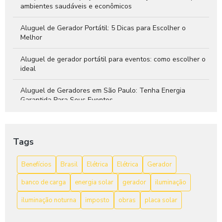
ambientes saudáveis e econômicos
Aluguel de Gerador Portátil: 5 Dicas para Escolher o
Melhor
Aluguel de gerador portátil para eventos: como escolher o
ideal
Aluguel de Geradores em São Paulo: Tenha Energia
Garantida Para Seus Eventos
As Vantagens do Gerador de Energia a Bateria
Tags
Avr Gerador: Aumente a Performance do Seu Equipamento
Benefícios
Brasil
Elétrica
Elétrica
Gerador
avr gerador: O que você precisa saber
banco de carga
energia solar
gerador
iluminação
Bateria para gerador: 7 Dicas para Escolher a Ideal
iluminação noturna
imposto
obras
placa solar
Bateria para gerador: como escolher a melhor opção para
sua necessidade