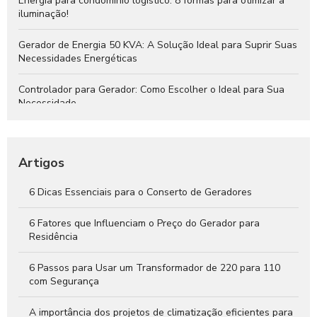
Energia para condomínio logístico: 8 formas para otimizar a
iluminação!
Gerador de Energia 50 KVA: A Solução Ideal para Suprir Suas
Necessidades Energéticas
Controlador para Gerador: Como Escolher o Ideal para Sua
Necessidade
Instalação de Gerador: Passo a Passo para Garantir Energia
Segura e Eficiente
Artigos
QTA para Gerador: O Que Você Precisa Saber
6 Dicas Essenciais para o Conserto de Geradores
Gerador de Energia 30 KVA: A Solução Ideal para Suprir Suas
Necessidades Energéticas
6 Fatores que Influenciam o Preço do Gerador para
Residência
6 Passos para Usar um Transformador de 220 para 110
com Segurança
A importância dos projetos de climatização eficientes para