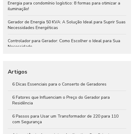
Energia para condomínio logístico: 8 formas para otimizar a
iluminação!
Gerador de Energia 50 KVA: A Solução Ideal para Suprir Suas
Necessidades Energéticas
Controlador para Gerador: Como Escolher o Ideal para Sua
Necessidade
Instalação de Gerador: Passo a Passo para Garantir Energia
Segura e Eficiente
Artigos
QTA para Gerador: O Que Você Precisa Saber
6 Dicas Essenciais para o Conserto de Geradores
Gerador de Energia 30 KVA: A Solução Ideal para Suprir Suas
Necessidades Energéticas
6 Fatores que Influenciam o Preço do Gerador para
Residência
6 Passos para Usar um Transformador de 220 para 110
com Segurança