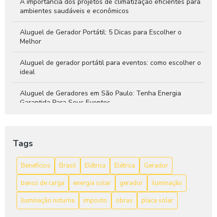
A importância dos projetos de climatização eficientes para
ambientes saudáveis e econômicos
Aluguel de Gerador Portátil: 5 Dicas para Escolher o
Melhor
Aluguel de gerador portátil para eventos: como escolher o
ideal
Aluguel de Geradores em São Paulo: Tenha Energia
Garantida Para Seus Eventos
As Vantagens do Gerador de Energia a Bateria
Tags
Avr Gerador: Aumente a Performance do Seu Equipamento
Benefícios
Brasil
Elétrica
Elétrica
Gerador
avr gerador: O que você precisa saber
banco de carga
energia solar
gerador
iluminação
Bateria para gerador: 7 Dicas para Escolher a Ideal
iluminação noturna
imposto
obras
placa solar
Bateria para gerador: como escolher a melhor opção para