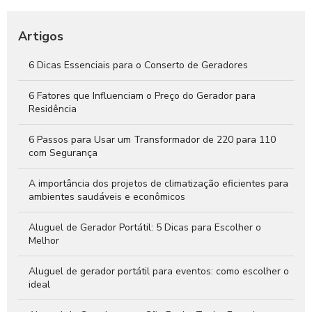
Instalação de Gerador: Passo a Passo para Garantir Energia
Segura e Eficiente
Artigos
QTA para Gerador: O Que Você Precisa Saber
6 Dicas Essenciais para o Conserto de Geradores
Gerador de Energia 30 KVA: A Solução Ideal para Suprir Suas
Necessidades Energéticas
6 Fatores que Influenciam o Preço do Gerador para
Residência
6 Passos para Usar um Transformador de 220 para 110
com Segurança
A importância dos projetos de climatização eficientes para
ambientes saudáveis e econômicos
Aluguel de Gerador Portátil: 5 Dicas para Escolher o
Melhor
Aluguel de gerador portátil para eventos: como escolher o
ideal