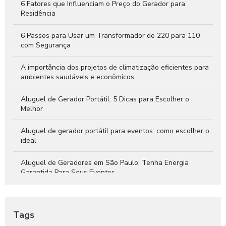
Necessidades Energéticas
6 Fatores que Influenciam o Preço do Gerador para
Residência
6 Passos para Usar um Transformador de 220 para 110
com Segurança
A importância dos projetos de climatização eficientes para
ambientes saudáveis e econômicos
Aluguel de Gerador Portátil: 5 Dicas para Escolher o
Melhor
Aluguel de gerador portátil para eventos: como escolher o
ideal
Aluguel de Geradores em São Paulo: Tenha Energia
Garantida Para Seus Eventos
As Vantagens do Gerador de Energia a Bateria
Tags
Avr Gerador: Aumente a Performance do Seu Equipamento