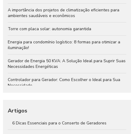
A importância dos projetos de climatização eficientes para
ambientes saudáveis e econômicos
Torre com placa solar: autonomia garantida
Energia para condomínio logístico: 8 formas para otimizar a
iluminação!
Gerador de Energia 50 KVA: A Solução Ideal para Suprir Suas
Necessidades Energéticas
Controlador para Gerador: Como Escolher o Ideal para Sua
Necessidade
Instalação de Gerador: Passo a Passo para Garantir Energia
Segura e Eficiente
Artigos
QTA para Gerador: O Que Você Precisa Saber
6 Dicas Essenciais para o Conserto de Geradores
Gerador de Energia 30 KVA: A Solução Ideal para Suprir Suas