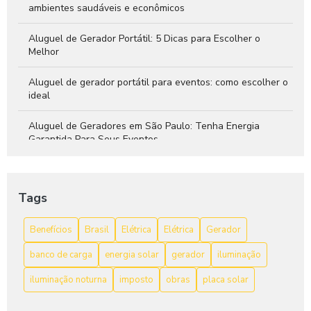
ambientes saudáveis e econômicos
Aluguel de Gerador Portátil: 5 Dicas para Escolher o
Melhor
Aluguel de gerador portátil para eventos: como escolher o
ideal
Aluguel de Geradores em São Paulo: Tenha Energia
Garantida Para Seus Eventos
As Vantagens do Gerador de Energia a Bateria
Tags
Avr Gerador: Aumente a Performance do Seu Equipamento
Benefícios
Brasil
Elétrica
Elétrica
Gerador
avr gerador: O que você precisa saber
banco de carga
energia solar
gerador
iluminação
Bateria para gerador: 7 Dicas para Escolher a Ideal
iluminação noturna
imposto
obras
placa solar
Bateria para gerador: como escolher a melhor opção para
sua necessidade