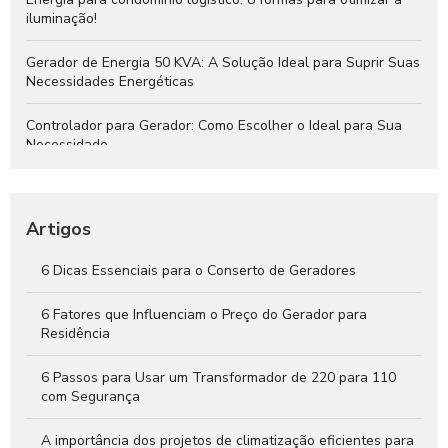
iluminação!
Gerador de Energia 50 KVA: A Solução Ideal para Suprir Suas
Necessidades Energéticas
Controlador para Gerador: Como Escolher o Ideal para Sua
Necessidade
Instalação de Gerador: Passo a Passo para Garantir Energia
Segura e Eficiente
Artigos
QTA para Gerador: O Que Você Precisa Saber
6 Dicas Essenciais para o Conserto de Geradores
Gerador de Energia 30 KVA: A Solução Ideal para Suprir Suas
Necessidades Energéticas
6 Fatores que Influenciam o Preço do Gerador para
Residência
6 Passos para Usar um Transformador de 220 para 110
com Segurança
A importância dos projetos de climatização eficientes para