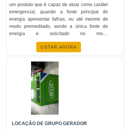
um produto que é capaz de atuar como caráter
emergencial, quando a fonte principal de
energia apresentar falhas, ou até mesmo de
modo premeditado, sendo a única fonte de
energia e solicitado no modo
contínuo.DETALHES DA LOCAÇÃO DE
COTAR AGORA
GERADORES Em geral, o gerador pode ser
considerado muito variado, disponível em
potências que variam de 50 a 2.500 KVA, para
que possa colocar a versatilidade em prática e
atender as necessidades dos mais variados
contratantes. É muito comum que este produto
seja solicitado para a realização de shows,
eventos e até mesmo obras, já que a maioria
dos equipamentos exigem energia elétrica para
desempenhar o papel.O serviço de aluguel em
si também é responsável por muitos benefícios,
LOCAÇÃO DE GRUPO GERADOR
afinal o contratante pode usufruir de todos os