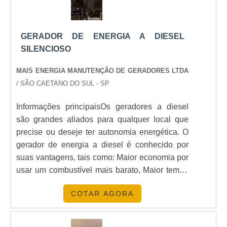
COMO É FEITA A MANUTENÇÃO
DOS GERADORES?
GERADOR DE ENERGIA A DIESEL
A Energia24Horas oferece manutenção completa e
SILENCIOSO
suporte técnico, garantindo a operação contínua
MAIS ENERGIA MANUTENÇÃO DE GERADORES LTDA
dos equipamentos.
/ SÃO CAETANO DO SUL - SP
POSSO ALUGAR UM GERADOR
POR UM CURTO PERÍODO?
Informações principaisOs geradores a diesel
são grandes aliados para qualquer local que
Sim, oferecemos opções de aluguel flexíveis que
precise ou deseje ter autonomia energética. O
se adaptam a diferentes durações e necessidades.
gerador de energia a diesel é conhecido por
suas vantagens, tais como: Maior economia por
CONCLUSÃO
usar um combustível mais barato, Maior tempo
entre uma revisão ou manutenção e outra,
O aluguel de gerador de energia elétrica é uma
COTAR AGORA
Maior potência.Uma de suas poucas
solução prática e econômica para diversas
desvantagens é o barulho. Por ser um
situações. Com a Energia24Horas, você garante
equipamento mais robusto em questões de
eficiência, suporte e tranquilidade.
Entre em