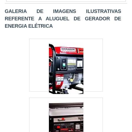
A. Equipamentos Eletrônicos centraliza sua
estratégia em criar para cada cliente uma
GALERIA DE IMAGENS ILUSTRATIVAS
estrutura com escritório de alta qualidade onde
REFERENTE A ALUGUEL DE GERADOR DE
são realizadas as atividades e matéria-prima de
ENERGIA ELÉTRICA
excelente qualidade, tudo isso para oferecer
nobreaks trifásicos com excelente custo-
benefício.Há muitas maneiras eficientes de uma
empresa demonstrar competência, excelência e
destaque em sua área de atuação. A E. C. A.
Equipamentos Eletrônicos se mostra referência
por ter: Soluções para sistemas críticos de
energia; Atendimentos a indústrias e comércios
de diversos ramos; Matéria-prima de excelente
qualidade; Profissionais com vasta experiência
na área de atuação.Ainda tratando-se de
nobreaks trifásicos, deve-se ter a exatidão em
orçar com empresas que prezam por produtos e
serviços que tenham ótima qualidade e