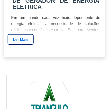
DE GERADOR DE ENERGIA
ELÉTRICA
Em um mundo cada vez mais dependente de
energia elétrica, a necessidade de soluções
eficientes e confiáveis é crucial. Seja para eventos,
construções ou situações de emergência, o
Ler Mais
se tornou
aluguel de gerador de energia elétrica
a escolha ideal para muitos. Neste guia, vamos
explorar como garantir energia contínua e segura
em 2026, destacando a expertise da
Energia24Horas.
ÍNDICE
BENEFÍCIOS DO ALUGUEL DE GERADORES
COMO ESCOLHER O GERADOR CERTO
CUSTOS ENVOLVIDOS