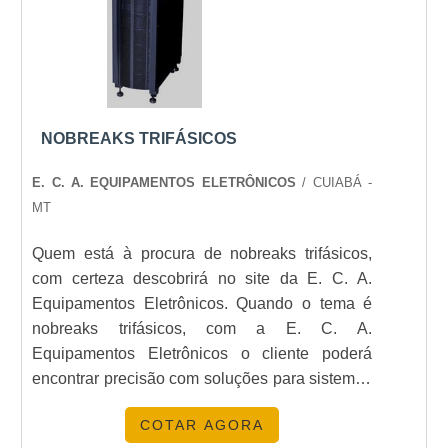
equipamentos e troca de óleo e filtros.Isso se deve
ao fato de a empresa ser comprometida com os
serviços e segura, conquistas adquiridas porque
investiu em uma estrutura que hoje conta com
escritório de alta qualidade onde são realizadas as
atividades e catálogo de serviços variado. Tudo isso,
NOBREAKS TRIFÁSICOS
unido a um time de colaboradores proativos e
profissionais certificados, fecha todo o ciclo de
E. C. A. EQUIPAMENTOS ELETRÔNICOS
/ CUIABÁ -
entrega com excelência para toda a carteira de
MT
clientes..
Quem está à procura de nobreaks trifásicos,
com certeza descobrirá no site da E. C. A.
Equipamentos Eletrônicos. Quando o tema é
nobreaks trifásicos, com a E. C. A.
Equipamentos Eletrônicos o cliente poderá
encontrar precisão com soluções para sistemas
críticos de energia.ALGUNS DETALHES
COTAR AGORA
SOBRE OS NOBREAKS TRIFÁSICOSA E. C.