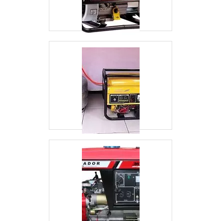
proteção, características simples, mas que
mostram o comprometimento da empresa com
seus clientes.É por esses e outros motivos que
a E. C. A. Equipamentos Eletrônicos é uma
empresa responsável quando se explana o
segmento de vendas e assistência técnica de
no-break, estabilizadores, grupo gerador e
instalações elétricas. A empresa foca tudo que
há de mais atual para garantir a qualidade final
para cada cliente.EFICIÊNCIA E QUALIDADE
COMPROVADASomente na E. C. A.
Equipamentos Eletrônicos existe o que há de
melhor em vendas e assistência técnica de no-
break, estabilizadores, grupo gerador e
instalações elétricas. A empresa oferece
opções como chave de transferência
automática ats e baterias estacionárias com
ótima qualidade e precisão.Se diferenciando