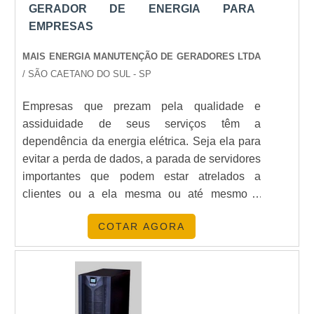
multimarcas e remoção de equipamentos GMG,
GERADOR DE ENERGIA PARA
visando sempre a qualidade final para a fidelização
EMPRESAS
do cliente.Não obstante, quando falamos em locação
de gerador preço, mais do que visar apenas
MAIS ENERGIA MANUTENÇÃO DE GERADORES LTDA
lucratividade, deve oferecer produtos e serviços que
/ SÃO CAETANO DO SUL - SP
tenham ótima qualidade e assertividade, detalhes
Empresas que prezam pela qualidade e
que passam despercebidos e podem gerar prejuízo
assiduidade de seus serviços têm a
futuros para os clientes.Existem muitas formas
dependência da energia elétrica. Seja ela para
diferentes de demonstrar conhecimento e autoridade
evitar a perda de dados, a parada de servidores
em sua área de atuação. Boas razões pelas quais a
importantes que podem estar atrelados a
RGI Geradores é referência quando procurar gerador
clientes ou a ela mesma ou até mesmo a
de energia:Comprometida com os
parada de produção. Para esses casos, a
serviços; Responsável;Altamente
COTAR AGORA
solução mais indicada é a do gerador de
qualificada;Inovadora;Segura.PARTICULARIDADES
energia para empresas. Com tal máquinas em
SINGULARES DA EMPRESASomente na RGI
sua corporação, a preocupação com quedas de
Geradores existe variedade e qualidade quando o
energia pontuais ou até mesmo reco....
assunto for locação de gerador preço. A empresa
oferece opções como automação e retrofit de