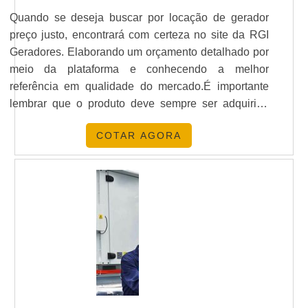
Quando se deseja buscar por locação de gerador
preço justo, encontrará com certeza no site da RGI
Geradores. Elaborando um orçamento detalhado por
meio da plataforma e conhecendo a melhor
referência em qualidade do mercado.É importante
lembrar que o produto deve sempre ser adquirido
com empresas especializadas no segmento. Esse
COTAR AGORA
tipo de cuidado ajuda a garantir a qualidade e
durabilidade dos materiais, além de evitar prejuízos
com substituições frequentes de peças defeituosas.
Assim, é possível poupar gastos
desnecessários.ALGUNS DETALHES SOBRE
LOCAÇÃO DE GERADOR PREÇOQuem procura
por gerador de energia preço acessível e em uma
empresa segura, encontra na RGI Geradores.
Disponibilizando para os clientes manutenção
preventiva e corretiva em grupos geradores