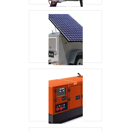
dentro de seu segmento, a empresa consegue
também proporcionar um atendimento
cuidadoso e que busca a satisfação do cliente.
A E. C. A. Equipamentos Eletrônicos é uma
empresa que tem se destacado da concorrência
por toda seriedade e qualidade o que fecha
todo o ciclo de entrega com excelência para
seus parceiros.