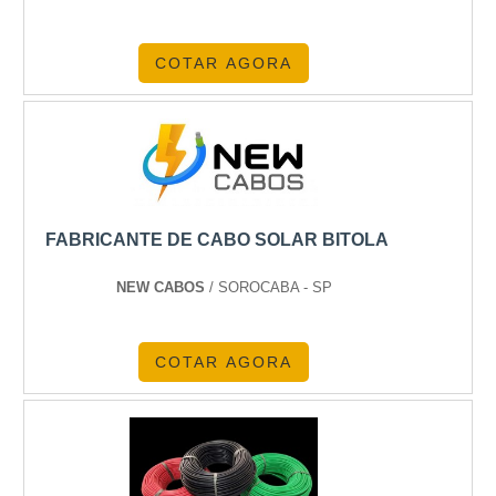
EVENTOS E FESTAS
COTAR AGORA
Para eventos, a continuidade da energia é crucial.
Geradores alugados garantem que tudo funcione
sem interrupções.
CONSTRUÇÃO CIVIL
Nos canteiros de obras, a energia é necessária
FABRICANTE DE CABO SOLAR BITOLA
para ferramentas e iluminação. O aluguel de
geradores evita atrasos e garante segurança.
NEW CABOS
/ SOROCABA - SP
EMERGÊNCIAS
COTAR AGORA
Em situações de emergência, como desastres
naturais, ter acesso imediato a um gerador pode
ser vital. A Energia24Horas está preparada para
atender rapidamente essas situações.