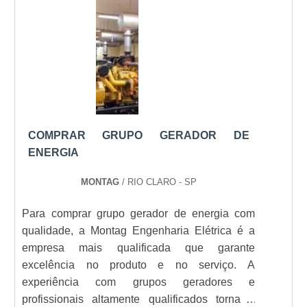
autonomia, é natural que f....
contato conosco
e descubra como podemos
ajudar a garantir o sucesso do seu projeto.
Veja mais:
Energia
|
Geradores
|
Transformadores
|
Grupo Gerador
|
Subestação
.
COMPRAR GRUPO GERADOR DE
ENERGIA
MONTAG
/ RIO CLARO - SP
Para comprar grupo gerador de energia com
qualidade, a Montag Engenharia Elétrica é a
empresa mais qualificada que garante
excelência no produto e no serviço. A
experiência com grupos geradores e
profissionais altamente qualificados torna a