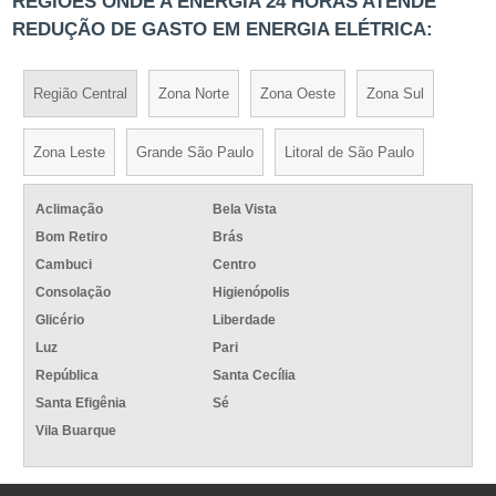
REGIÕES ONDE A ENERGIA 24 HORAS ATENDE
REDUÇÃO DE GASTO EM ENERGIA ELÉTRICA:
Região Central
Zona Norte
Zona Oeste
Zona Sul
Zona Leste
Grande São Paulo
Litoral de São Paulo
Aclimação
Bela Vista
Bom Retiro
Brás
Cambuci
Centro
Consolação
Higienópolis
Glicério
Liberdade
Luz
Pari
República
Santa Cecília
Santa Efigênia
Sé
Vila Buarque