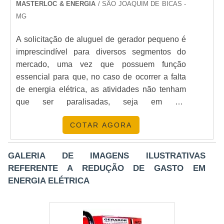
MASTERLOC & ENERGIA
/ SÃO JOAQUIM DE BICAS -
MG
A solicitação de aluguel de gerador pequeno é
imprescindível para diversos segmentos do
mercado, uma vez que possuem função
essencial para que, no caso de ocorrer a falta
de energia elétrica, as atividades não tenham
que ser paralisadas, seja em um
estabelecimento comercial, condomínio ou até
COTAR AGORA
mesmo em um evento.Dessa forma, a locação é
realizada para emergências, já que mesmo não
sendo capazes de atender a necessidade
GALERIA DE IMAGENS ILUSTRATIVAS
energética de um estabelecimento inteiro,
REFERENTE A REDUÇÃO DE GASTO EM
podem assegurar que alguns equipamentos
ENERGIA ELÉTRICA
tenham seu funcionamento sem falhas.A
LOCAÇÃO DISPÕE DE UM EXCELENTE
CUSTO-BENEFÍCIOA escolha da terceirização