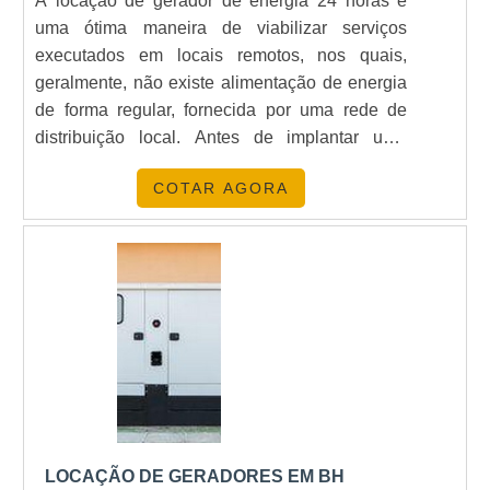
A locação de gerador de energia 24 horas é
realizadas as atividades e catálogo de serviços
uma ótima maneira de viabilizar serviços
variado. Tudo isso, somado a uma equipe com
executados em locais remotos, nos quais,
colaboradores proativos e eficientes, comprova
geralmente, não existe alimentação de energia
sua essência de trazer o melhor para todos os
de forma regular, fornecida por uma rede de
clientes..
distribuição local. Antes de implantar uma
solução de fornecimento de energia, é preciso
COTAR AGORA
contar com um estudo que definirá qual o
melhor grupo gerador a ser instalado para
suprir completamente a demanda apresentada,
redimensionando ....
LOCAÇÃO DE GERADORES EM BH