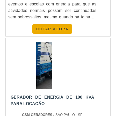
eventos e escolas com energia para que as
atividades normais possam ser continuadas
sem sobressaltos, mesmo quando há falha no
fornecimento de energia pelas
COTAR AGORA
concessionárias.No entanto, para garantir que o
equipamento esteja apto para atuar de maneira
eficiente, é fundamental manutenção de grupo
de gerador de energia.O SERVIÇO GARANTE
UMA SÉRIE DE BENEFÍCIOSA correta
manutenção dos grupos geradores garante
maior durabilidade do equipamento, aumento
de eficiência, além de redução de custos. São
diversos os tipos manutenção de grupos de
gerador de energia, sendo que cada uma tem a
recomendação para situações específicas,
GERADOR DE ENERGIA DE 100 KVA
entre elas:Manutenção preventiva: Com o
PARA LOCAÇÃO
objetivo de evitar desgastes anormais das
peças e demais componentes do grupo
GSM GERADORES
/ SÃO PAULO - SP