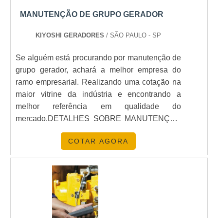
Watt surge como a melhor solução manutenção
MANUTENÇÃO DE GRUPO GERADOR
em grupos de geradores de energia. Entre em
contato conosco, e conheça a excelência de
KIYOSHI GERADORES
/ SÃO PAULO - SP
nossos serviços..
Se alguém está procurando por manutenção de
grupo gerador, achará a melhor empresa do
ramo empresarial. Realizando uma cotação na
maior vitrine da indústria e encontrando a
melhor referência em qualidade do
mercado.DETALHES SOBRE MANUTENÇÃO
DE GRUPO GERADORQuem pesquisa na
COTAR AGORA
internet por manutenção de grupo gerador que
seja eficaz, descobre o site da Kiyoshi
Geradores. É possível encontrar
transformadores isoladores e cabos elétricos,
passa-cabos/passadeiras, garantindo a
satisfação da venda à entrega final, com foco
total na qualidade.Falando ainda sobre