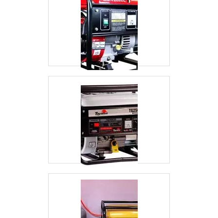
do equipamento também pode ser uma opção
para quem deseja fazer acampamentos ou
passar um período em locais que não possuam
fontes de energia elétrica, uma vez que o
dispositivo pode ser encontrado em versões
portáteis, oferecendo grande praticidade para
quem faz sua utilização, seja no momento de
carregar o celular ou fazer com que
componentes tenham carga para funcionar
durante um curto período de tempo.Vale
ressaltar também que, além da versatilidade, o
aluguel de gerador pequeno assegura outras
vantagens para quem faz a sua utilização,
como a economia, uma vez que o serviço
liquida a necessidade de investir em sua
compra. A seguir, serão destacadas outras
vantagens que conferem um excelente custo-
benefício para quem conta com esse item:São