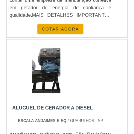
contar uma empresa de manutenção corretiva
em gerador de energia de confiança e
qualidade.MAIS DETALHES IMPORTANTES
SOBRE O SERVIÇOQuando alguma falha,
COTAR AGORA
pane ou até mesmo quebra é identificada, faz-
se necessária a ação corretiva, de modo a
garantir o prolongamento da vida útil do
equipamento. Em resumo, a manutenção
corretiva se vale de técnicas para identificar
possíveis falhas no gerador, ou nas peças e
compostos, que são trocados ou reparados,
mediante a necessidade.Por isso, para garantir
a rápida correção do problema ao menor custo
possível, dentro do menor prazo, é fundamental
a rápida identificação do defeito. Abaixo alguns
ALUGUEL DE GERADOR A DIESEL
dos vários processos de uma manutenção
corretiva:Análise no sistema elétrico e testes
ESCALA ANDAIMES E EQ
/ GUARULHOS - SP
para detecção de possíveis panes;Treinamento