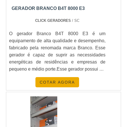
a experiência ou educação, bem como pela teoria ou
GERADOR BRANCO B4T 8000 E3
rática de um determinado assunto.Com base nesse
onceito, fundamos a CONOZCA GRUPOS GERADORES,
CLICK GERADORES
/ SC
nde seus sócios e colaboradores possuem vivência sólida
O gerador Branco B4T 8000 E3 é um
 comprovada no segmento de geração de energia.o melhor
equipamento de alta qualidade e desempenho,
reço do gerador de energiaA empresa é distribuidora da
fabricado pela renomada marca Branco. Esse
WM Geradores, que é uma fabricante brasileira de Grupos
gerador é capaz de suprir as necessidades
eradores, com planta em Santo Amaro. Através de
energéticas de residências e empresas de
arceiros, realizamos em todo nordeste do Brasil, serviços
pequeno e médio porte.Esse gerador possui um
e manutenção, instalação, entrega técnica/start up, assim
motor a gasolina que garante um
omo comercializamos peças diversas para geradores e
COTAR AGORA
funcionamento eficiente e confiável. Além
otores diesel.Também fabricamos acessórios para Grupos
disso, conta com um sistema de partida elétrica,
eradores, como: Kit atenuadores de Ruído; Portas
facilitando o acionamento do equipamento.O
cústicas de 65, 75 e 85 dB(A); Silenciosos
Branco B4T 8000 E3 também se destaca pela
ndustrial/Hospitalar e QTA (Quadro de Transferência
sua durabilidade e resistência. Sua estrutura é
tomática). Solicite já um orçamento!.
feita em material de alta qualidade, o que
garante uma longa vida útil ao