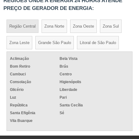
REGIÕES ONDE A ENERGIA 24 HORAS ATENDE
PREÇO DE GERADOR DE ENERGIA:
Região Central
Zona Norte
Zona Oeste
Zona Sul
Zona Leste
Grande São Paulo
Litoral de São Paulo
Aclimação
Bela Vista
Bom Retiro
Brás
Cambuci
Centro
Consolação
Higienópolis
Glicério
Liberdade
Luz
Pari
República
Santa Cecília
Santa Efigênia
Sé
Vila Buarque