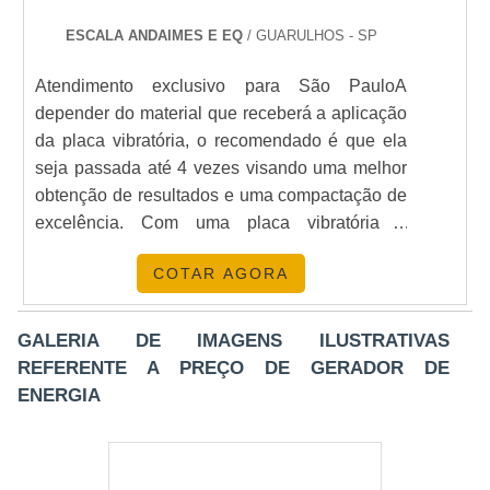
serviço e a segurança da operação. .
ESCALA ANDAIMES E EQ
/ GUARULHOS - SP
Atendimento exclusivo para São PauloA
depender do material que receberá a aplicação
da placa vibratória, o recomendado é que ela
seja passada até 4 vezes visando uma melhor
obtenção de resultados e uma compactação de
excelência. Com uma placa vibratória é
possível compactar solos como: Britas; Areias;
COTAR AGORA
Pedras de pavimentação; Asfalto. MAIS
DETALHES SOBRE O SERVIÇOAlém dos
citados, com a locação de placa vibratória é
GALERIA DE IMAGENS ILUSTRATIVAS
possível fazer a compactação de cascalhos,
REFERENTE A PREÇO DE GERADOR DE
compactação de pedras, compactação de.
ENERGIA