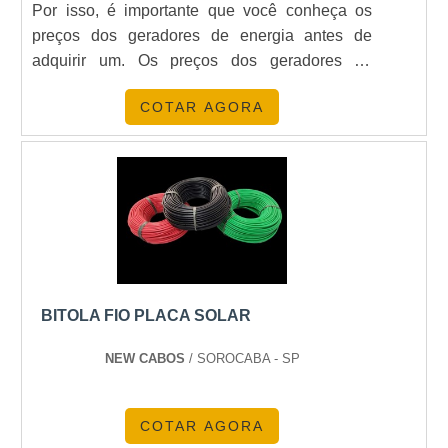
Por isso, é importante que você conheça os
preços dos geradores de energia antes de
adquirir um. Os preços dos geradores de
energia variam de acordo com o modelo, a
COTAR AGORA
potência e a marca. Além disso, é possível
encontrar ofertas e descontos em diversos sites
de compras. Por isso, pesquise bem antes de
comprar um gerador de energia para garantir o
melhor preço.
BITOLA FIO PLACA SOLAR
NEW CABOS
/ SOROCABA - SP
COTAR AGORA