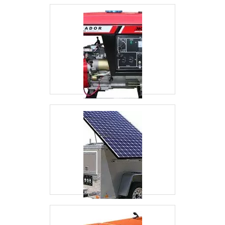
manuais e automáticos e quadros com
tomadas.É comprometida com os serviços e
altamente qualificada, características possíveis
pelo fato de a empresa ter equipamentos de
qualidade e estrutura suficiente para atender
todas as demandas. Tudo isso, somado à
performance de possuir operações em diversas
áreas do território nacional e equipe de alta
qualidade, atendendo alguns dos principais
eventos do país, garante uma entrega de
excelência de ponta a ponta..