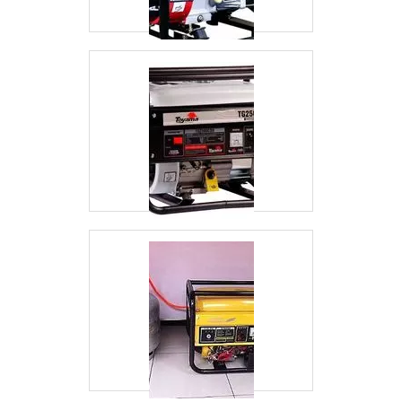
que visam apenas o lucro, deixando a desejar
nos outros fatores.Sem trocar o foco sobre
locação de grupos geradores de energia, é
importante buscar uma empresa que tenha
produtos e serviços com ótima qualidade e
eficiência, detalhes primordiais que são
deixados de lado por muitas empresas que não
focam na fidelização do cliente. Porquê a
Kiyoshi Geradores é líder quando precisar de
locação de grupos geradores de
energia:Comprometida com os
serviços;Responsável;Altamente
qualificada;Inovadora;Segura.UM POUCO
MAIS SOBRE A EMPRESASomente na
Kiyoshi Geradores tem o que há de melhor no
mercado de locação de grupos geradores de
energia. São opções variadas que a empresa
oferece, como locação de grupos geradores