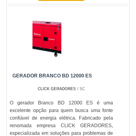
segurança; Garante comodidade e conforto;
empresas que fazem manutenção de geradores
Gera economia, permitindo autonomia e
atendem diversos segmentos e tem como
competitividade; É considerado muito eficiente
diferencial a assistência técnica, até mesmo
no fornecimento de energia; Permite que ta.
para os equipamentos potentes, como o
gerador de energia 600 kva..
GERADOR BRANCO BD 12000 ES
CLICK GERADORES
/ SC
O gerador Branco BD 12000 ES é uma
excelente opção para quem busca uma fonte
confiável de energia elétrica. Fabricado pela
renomada empresa CLICK GERADORES,
especializada em soluções para problemas de