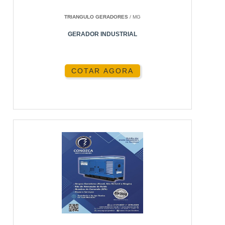
operações industriais de larga escala.
TRIANGULO GERADORES
/ MG
CASOS DE USO PRÁTICOS
GERADOR INDUSTRIAL
Desde eventos corporativos até projetos de
construção, o aluguel de geradores tem se mostrado
COTAR AGORA
essencial. Em São Paulo, muitos eventos de grande
porte, como festivais e conferências, dependem de
geradores para garantir que tudo ocorra conforme o
planejado.
SOBRE A ENERGIA24HORAS
A Energia24Horas é uma empresa líder no
fornecimento de soluções de energia confiáveis.
Com anos de experiência e uma equipe dedicada de
especialistas, somos a escolha preferida para
aluguel de geradores em São Paulo. Explore mais
sobre nossos serviços de
aluguel gerador de