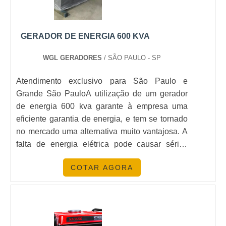
GERADOR DE ENERGIA 600 KVA
WGL GERADORES
/ SÃO PAULO - SP
Atendimento exclusivo para São Paulo e
Grande São PauloA utilização de um gerador
de energia 600 kva garante à empresa uma
eficiente garantia de energia, e tem se tornado
no mercado uma alternativa muito vantajosa. A
falta de energia elétrica pode causar sérios
prejuízos para a produção de produtos e
COTAR AGORA
serviços prestados em empresas.Isso porque o
setor empresarial necessita do abastecimento
pleno de energia elétrica, a fim de que seus
processos não sejam interrompidos. Medidas
para que os prejuízos não sejam causados são