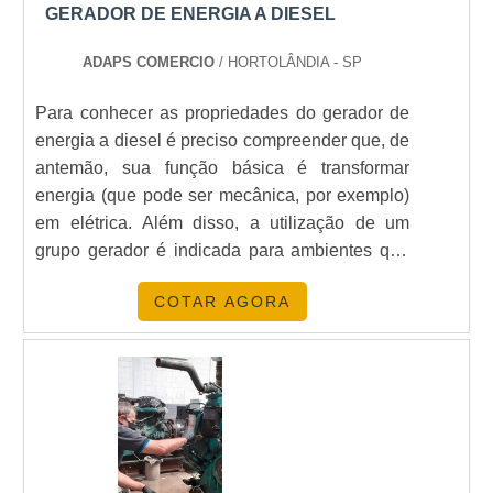
GERADOR DE ENERGIA A DIESEL
ADAPS COMERCIO
/ HORTOLÂNDIA - SP
Para conhecer as propriedades do gerador de
energia a diesel é preciso compreender que, de
antemão, sua função básica é transformar
energia (que pode ser mecânica, por exemplo)
em elétrica. Além disso, a utilização de um
grupo gerador é indicada para ambientes que
não podem sofrer com seu desabastecimento.
COTAR AGORA
É o caso de: Hospitais; Frigoríficos; Indústrias
em geral.MAIS INFORMAÇÕES SOBRE O
PRODUTOTambém compõem esta lista os
centros de convenção e laboratórios de
pesquisa. Além disso, a depender d.