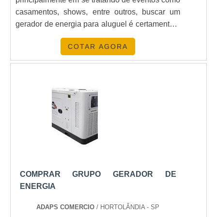
casamentos, shows, entre outros, buscar um
gerador de energia para aluguel é certamente a
opção mais vantajosa do mercado.A BUSCA
COTAR AGORA
DE UM GERADOR DE ENERGIA
ALUGUELContar com um gerador de energia é
a maneira mais eficaz de garantir o sucesso de
um evento. Para ser utili....
COMPRAR GRUPO GERADOR DE
ENERGIA
ADAPS COMERCIO
/ HORTOLÂNDIA - SP