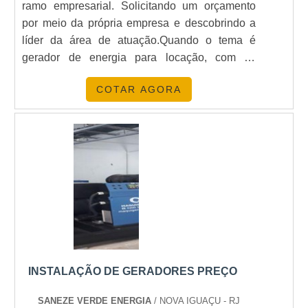
ramo empresarial. Solicitando um orçamento
por meio da própria empresa e descobrindo a
líder da área de atuação.Quando o tema é
gerador de energia para locação, com os
profissionais especializados da TECNOGEN
COTAR AGORA
Grupos Geradores encontramos eficiência com
suprimento da necessidade de suporte técnico
pós-venda por meio de um atendimento ágil,
qualificado e com ampla disponibilidade.MAIS
sOBRE GERADOR DE ENERGIA PARA
LOCAÇÃOHá muitas maneiras eficientes de
demonstrar competência e excelência em sua
área de atuação. A TECNOGEN Grupos
Geradores foca sua energia em produzir um
estrutura para os parceiros com: Tecnologia de
ponta; Escritório de alta qualidade onde são
INSTALAÇÃO DE GERADORES PREÇO
realizadas as atividades; Material e estrutura
operacional que garantem atendimento
SANEZE VERDE ENERGIA
/ NOVA IGUAÇU - RJ