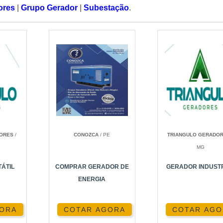
ores
|
Grupo Gerador
|
Subestação
.
DORES
/
CONOZCA
/ PE
TRIANGULO GERADO
MG
ÁTIL
COMPRAR GERADOR DE
GERADOR INDUST
ENERGIA
GORA
COTAR AGORA
COTAR AGO