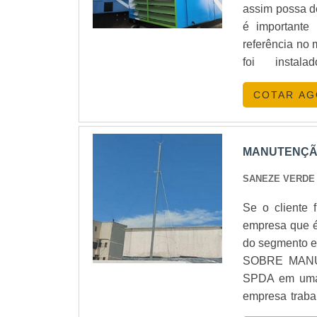
assim possa d
é importante
referência no 
foi insta
normalizado
COTAR A
equipamento r
instalado por
possível con
qualidade:Cus
MANUTENÇÃ
locação;Prat
SANEZE VERDE
profissiona
GERADORES
Se o cliente
Geradores est
empresa que é
produtos para
do segmento e
técnico quali
SOBRE MANUT
solução energé
SPDA em uma e
destacar que
empresa traba
realizada no 
fotos termográ