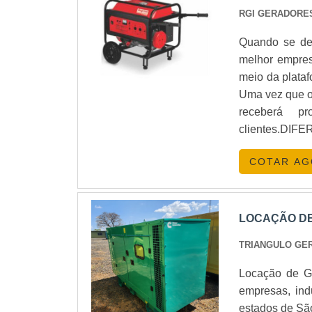
RGI GERADORE
nossos serviç
consultores e s
Quando se des
melhor empres
meio da plata
Uma vez que o 
receberá p
clientes.
PEQUENO PORT
COTAR A
excelência em
produzir um es
são realizadas
de ponta. Tud
LOCAÇÃO DE
excelente cus
TRIANGULO GE
pequeno port
serviços com ó
Locação de G
planejamento 
empresas, ind
outros fatores
estados de Sã