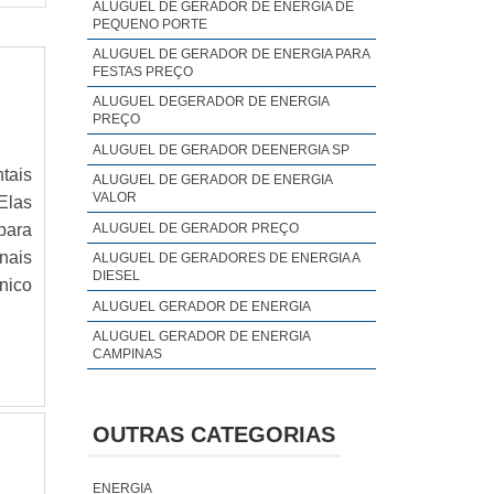
ALUGUEL DE GERADOR DE ENERGIA DE
PEQUENO PORTE
ALUGUEL DE GERADOR DE ENERGIA PARA
FESTAS PREÇO
ALUGUEL DEGERADOR DE ENERGIA
PREÇO
ALUGUEL DE GERADOR DEENERGIA SP
tais
ALUGUEL DE GERADOR DE ENERGIA
VALOR
Elas
ALUGUEL DE GERADOR PREÇO
para
nais
ALUGUEL DE GERADORES DE ENERGIA A
DIESEL
nico
ALUGUEL GERADOR DE ENERGIA
ALUGUEL GERADOR DE ENERGIA
CAMPINAS
ALUGUEL GERADOR DE ENERGIA PREÇO
ALUGUEL GERADOR DE ENERGIA SP
OUTRAS CATEGORIAS
ALUGUEL GERADOR DE ENERGIA VALOR
ANALISE DE QUALIDADE DE ENERGIA
ENERGIA
ELÉTRICA