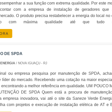
esempenhar a sua função com extrema qualidade. Por este mo
 contar com a empresa de instalação de geradores que 
mercado. O produto precisa restabelecer a energia do local no 
lado com máxima qualidade até que tudo s
. INFORMAÇÕES ADICIONAIS SOBRE O PRODUTOPara q
GORA
ealize, com eficiência, sua atividade é fundamental que 
 uma equipe de profissionais qualificada e experiente. Abaix
ferir quais as vantagens em contar com o serviço de 
to benefício acessível;Qualidade no material utilizado 
O DE SPDA
icidade no uso do equipamento e resultado imediato;Melh
 ENERGIA
/ NOVA IGUAÇU - RJ
is envolvidos;Entre outros.EMPRESA DE INSTALAÇÃ
 DA MAIS ALTA QUALIDADE E COMPETÊNCIAA 
 final ou empresa pesquisa por manutenção de SPDA, acha
á há mais de 9 anos no mercado, desenvolvendo novas idei
 líder do mercado. Recebendo uma cotação na maior especial
 melhor atender às necessidades de seus clientes. Com o c
 encontrando a melhor referência em qualidade. UM POUCO 
ficado, a empresa procura produzir o que existe de melho
ENÇÃO DE SPDA Quem está a procura de manutençã
tica, por meio de inovação e tecnologia de ponta do mercado. 
mpresa inovadora, vai até o site da Saneze Verde Energi
 a empresa transforma o comprometimento de cada oper
lha com projetos e execução de instalação elétrica de AT e 
máximo de satisfação.A WGL Geradores busca ser referênci
ficas, oferecendo o que há de melhor no mercado para cada clie