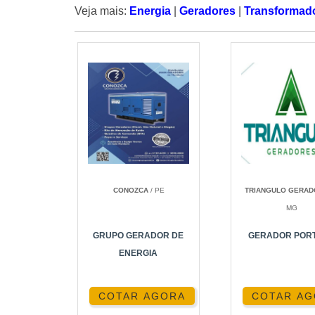
Veja mais:
Energia
|
Geradores
|
Transformad
CONOZCA
/ PE
TRIANGULO GERA
MG
GRUPO GERADOR DE
GERADOR PORT
ENERGIA
COTAR AGORA
COTAR A