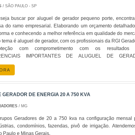
S
/ SÃO PAULO - SP
os e produtos. Se preferir, entre em contato com um dos no
olicite um orçamento! .
eja buscar por aluguel de gerador pequeno porte, encontra
a do ramo empresarial. Elaborando um orçamento detalhado
forma e conhecendo a melhor referência em qualidade do merc
tema é aluguel de gerador, com os profissionais da RGI Gerad
roteção com comprometimento com os resultados 
DIFERENCIAIS IMPORTANTES DE ALUGUEL DE GERA
EHá muitas maneiras eficientes de demonstrar competênc
GORA
 sua área de atuação. A RGI Geradores foca sua estratégi
trutura para os parceiros com: Escritório de alta qualidade 
 as atividades; Catálogo amplo de serviços e produtos; Tecnol
o isso para garantir que se tenha gerador pequeno porte
 GERADOR DE ENERGIA 20 A 750 KVA
to-benefício. Ainda focando na qualidade em aluguel de ger
RADORES
/ MG
e, sempre deve-se buscar uma empresa que tenha produt
tima qualidade e proteção, pontos importantes que ficam de for
rupos Geradores de 20 a 750 kva na configuração mensal 
de empresas que visam apenas o lucro, deixando a desejar
ústrias, condomínios, fazendas, pivô de irrigação. Atendemo
.Isso tudo é a razão pela qual a RGI Geradores é inovadora qu
o Paulo e Minas Gerais.