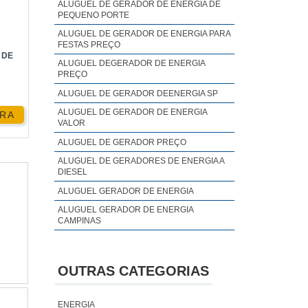
ALUGUEL DE GERADOR DE ENERGIA DE
tura
PEQUENO PORTE
ALUGUEL DE GERADOR DE ENERGIA PARA
FESTAS PREÇO
 DE
ALUGUEL DEGERADOR DE ENERGIA
PREÇO
esel
ALUGUEL DE GERADOR DEENERGIA SP
ALUGUEL DE GERADOR DE ENERGIA
RA
VALOR
ALUGUEL DE GERADOR PREÇO
ALUGUEL DE GERADORES DE ENERGIA A
s de
DIESEL
ALUGUEL GERADOR DE ENERGIA
ALUGUEL GERADOR DE ENERGIA
CAMPINAS
ALUGUEL GERADOR DE ENERGIA PREÇO
ncia
ALUGUEL GERADOR DE ENERGIA SP
OUTRAS CATEGORIAS
ALUGUEL GERADOR DE ENERGIA VALOR
ANALISE DE QUALIDADE DE ENERGIA
ENERGIA
ELÉTRICA