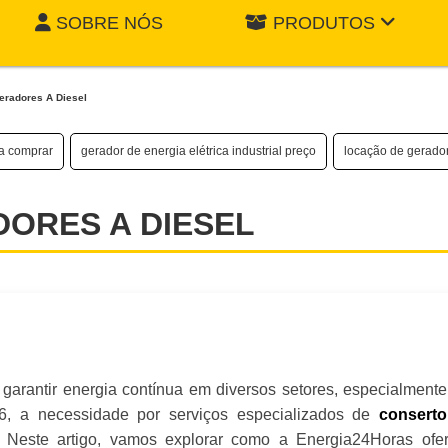
SOBRE NÓS
PRODUTOS
eradores A Diesel
na comprar
gerador de energia elétrica industrial preço
locação de gerado
ORES A DIESEL
 garantir energia contínua em diversos setores, especialment
26, a necessidade por serviços especializados de
consert
a. Neste artigo, vamos explorar como a Energia24Horas ofe