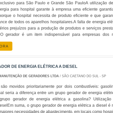
iesel
para garantir continuidade em suas operações.
xclusivo para São Paulo e Grande São PauloA utilização d
ergia para hospital garante à empresa uma eficiente garanti
 DE UM CONTRATO DE MANUTENÇÃO?
porque o hospital necessita de produto eficiente e que garan
nce de todos os aparelhos hospitalares.A falta de energia elét
 gerador esteja sempre em ótimas condições, prevenindo fa
érios prejuízos para a produção de produtos e serviços prest
O gerador é um item indispensável para empresas dos 
es do mercado, pois oferece a segurança da distribuição cont
MENTO ONLINE?
GORA
aparelho supre a falta de energia e é abastecido com combustív
os períodos de crise elétrica.Os objetos são confiáveis pa
tamente em nosso site.
e energia temporária. Empregado de maneira contínua ou 
quipamento é acionado assim que detecta a falta de energi
DOR DE ENERGIA ELÉTRICA A DIESEL
nefícios proporcionados pelo geradorCusto benef
 MANUTENÇÃO DE GERADORES LTDA
/ SÃO CAETANO DO SUL - SP
e seus geradores a diesel é fundamental para o sucesso de
lidade no material utilizado para locação;Praticidade no us
a para atender todas as suas necessidades de
conser
 resultado imediato;Melhores profissionais envolvidos;E
são movidos prioritariamente por dois combustíveis: gasoli
 em contato conosco hoje e assegure a confiabilidade de sua f
omprar gerador de energia para hospital resistenteA WL Gerad
al seria a diferença entre um grupo gerador de energia elétri
empresa que atua no mercado de grupos geradores de energ
rupo gerador de energia elétrica a gasolina? Utilização
uções completas para locação, automação e manutençã
eselEm suma, o grupo gerador de energia elétrica a diesel é 
 energia. As empresas que fazem manutenção de gerad
maiores necessidades de abastecimento, em locais como hospit
madores
|
Grupo Gerador
|
Subestação
.