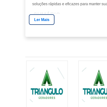
soluções rápidas e eficazes para manter su
SUMÁRIO
Ler Mais
A Importância dos Geradores a Diesel
O que Torna um Serviço de Conserto C
Processo de Reparo de Geradores a Di
Custos Envolvidos no Conserto
Sobre a Energia24Horas
Perguntas Frequentes
Conclusão
A IMPORTÂNCIA DOS GER
Os geradores a diesel são fundamentais 