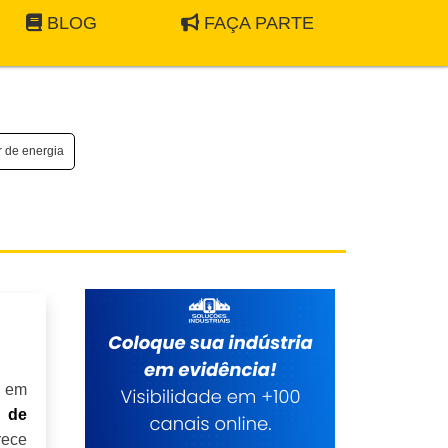
BLOG
FAÇA PARTE
r de energia
e em
o de
rece