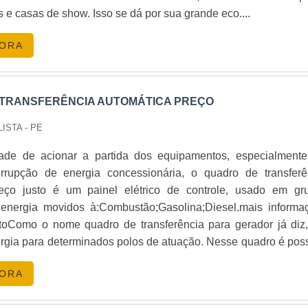
sos segmentos e tem como diferencial a assistência técnica,
e casas de show. Isso se dá por sua grande eco....
 equipamentos potentes..
GORA
TRANSFERÊNCIA AUTOMÁTICA PREÇO
LISTA - PE
ade de acionar a partida dos equipamentos, especialment
rrupção de energia concessionária, o quadro de transferê
eço justo é um painel elétrico de controle, usado em gr
energia movidos à:Combustão;Gasolina;Diesel.mais informa
toComo o nome quadro de transferência para gerador já diz,
ergia para determinados polos de atuação. Nesse quadro é poss
algumas variações como frequência de distribuição, hora
GORA
 tensões, bateria distribuída em cada polo, grupos de gerado
 geralmente, em fábricas e empresas de grande porte, o quadr