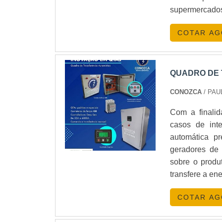
atendem diver
supermercados 
mesmo para os
COTAR A
QUADRO DE 
CONOZCA
/ PAU
Com a finalid
casos de inte
automática pr
geradores de 
sobre o produ
transfere a en
identificar 
COTAR A
funcionamento,
etc.Utilizado,