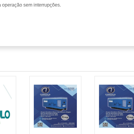
a operação sem interrupções.
onfiável?
esel
ADORES A DIESEL
para garantir que empresas e instituições continuem oper