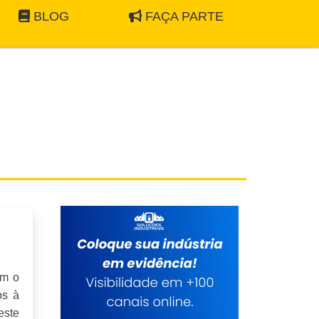
BLOG
FAÇA PARTE
om o
os à
este