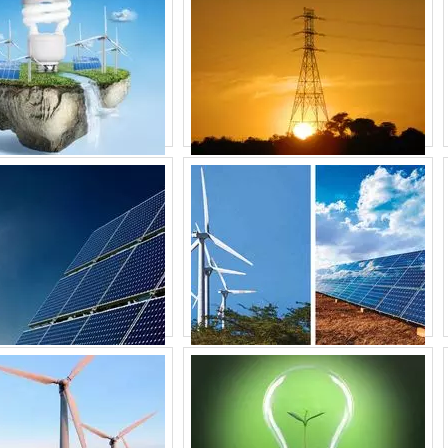
STA NA ENERGIA SOLAR CO
ia solar fotovoltaica é uma decisão inteligente para 2
de. A
Energia24Horas
está pronta para ajudá-lo a transformar
adas. Entre em contato conosco e descubra como podemos aj
ro mais verde.
madores
|
Grupo Gerador
|
Subestação
.