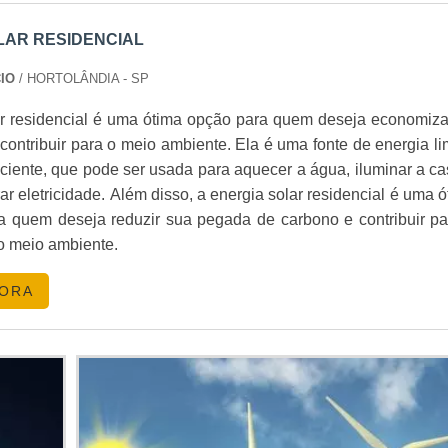
TIMENTO (ROI) NA ENERGIA SOLAR
LAR RESIDENCIAL
OI) varia de 3 a 7 anos para a maioria dos sistemas residenci
rifas locais. O ROI para sistemas comerciais e industriais 
CIO
/ HORTOLÂNDIA - SP
sumo e economia de escala.
ar residencial é uma ótima opção para quem deseja economiza
NTO PARA ENERGIA SOLAR
 contribuir para o meio ambiente. Ela é uma fonte de energia l
iciente, que pode ser usada para aquecer a água, iluminar a ca
ferecem linhas de crédito específicas para energia solar. Ba
r eletricidade. Além disso, a energia solar residencial é uma 
a Federal e o BNDES têm opções de financiamento com t
ra quem deseja reduzir sua pegada de carbono e contribuir pa
 leasing solar permitem que consumidores paguem pelo sis
o meio ambiente.
GORA
S SOBRE ENERGIA SOLAR
LAR FOTOVOLTAICA?
sidencial custa entre R$ 15.000 e R$ 30.000.
RGIA SOLAR EM 2026?