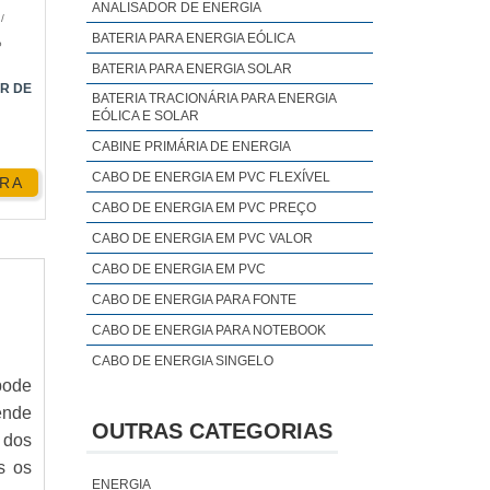
ANALISADOR DE ENERGIA
000,
O
/
iar
BATERIA PARA ENERGIA EÓLICA
P
ções
BATERIA PARA ENERGIA SOLAR
R DE
e da
BATERIA TRACIONÁRIA PARA ENERGIA
EÓLICA E SOLAR
CABINE PRIMÁRIA DE ENERGIA
aica
CABO DE ENERGIA EM PVC FLEXÍVEL
RA
CABO DE ENERGIA EM PVC PREÇO
CABO DE ENERGIA EM PVC VALOR
CABO DE ENERGIA EM PVC
CABO DE ENERGIA PARA FONTE
CABO DE ENERGIA PARA NOTEBOOK
a do
CABO DE ENERGIA SINGELO
pode
CABO DE ENERGIA
ende
COMBATE A PERDAS DE ENERGIA
OUTRAS CATEGORIAS
 dos
COMPENSADOR DE ENERGIA
s os
sto.
CONSERTO DE CONVERSORES DE
ENERGIA