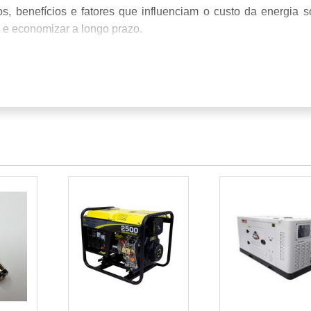
, benefícios e fatores que influenciam o custo da energia so
 e economizar a longo prazo.
ÇO
A SOLAR EM 2026