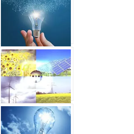
RETIFICADOR DE ENERGIA
M
SISTEMA DE ENERGIA MODULAR
SISTEMA DE ENERGIA SOLAR
RESIDENCIAL
026,
SISTEMA DE ENERGIA SOLAR
 sua
udar
SISTEMA DE ENERGIA
SISTEMA ENERGIA SOLAR
SISTEMA ININTERRUPTO DE ENERGIA UPS
SOFTWARE PARA ENERGIA
SOLUÇÕES EM ENERGIA
TRANSDUTOR DE ENERGIA 4220
TRANSDUTOR DE ENERGIA
VERIFICADOR DE MEDIDORES DE
ENERGIA
DISTRIBUIDOR DE SISTEMA SOLAR
FOTOVOLTAICO
EMPRESA DE INSTALAÇÃO DE ENERGIA