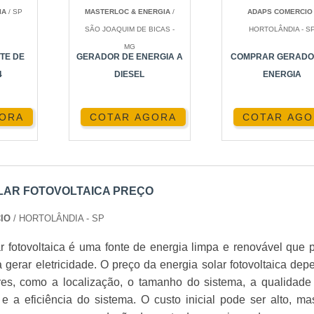
ar em residências brasileiras varia entre R$ 15.000 e R$ 30.
IA
/ SP
MASTERLOC & ENERGIA
/
ADAPS COMERCI
 da localização. Para empresas, os preços podem var
SÃO JOAQUIM DE BICAS -
HORTOLÂNDIA - S
ais custando entre R$ 50.000 e R$ 200.000. Já para instala
MG
TE DE
GERADOR DE ENERGIA A
COMPRAR GERADO
r R$ 500.000. Estes valores refletem a crescente acessibilidad
4
DIESEL
ENERGIA
íficos, confira nossa página de
Energia Solar Fotovolt
GORA
COTAR AGORA
COTAR AGO
IAM O PREÇO DA ENERGIA SOLAR
LAR FOTOVOLTAICA PREÇO
de de luz solar disponível e, consequentemente, a eficiênci
CIO
/ HORTOLÂNDIA - SP
tendem a ter um custo-benefício melhor.
r fotovoltaica é uma fonte de energia limpa e renovável que 
 gerar eletricidade. O preço da energia solar fotovoltaica dep
ores, como a localização, o tamanho do sistema, a qualidade
e a eficiência do sistema. O custo inicial pode ser alto, ma
atts-pico (kWp), é um dos principais determinantes do cu