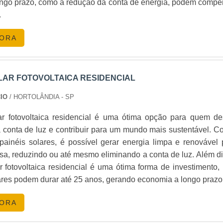
longo prazo, como a redução da conta de energia, podem compe
watt mais baixo, mas o investimento inicial é maior.
.
TES
GORA
éis solares e inversores, podem aumentar o custo inicial,
urabilidade.
LAR FOTOVOLTAICA RESIDENCIAL
CIO
/ HORTOLÂNDIA - SP
em reduzir significativamente o custo da instalação. No Bra
ar fotovoltaica residencial é uma ótima opção para quem de
às Fontes Alternativas de Energia Elétrica (PROINFA) ofer
 conta de luz e contribuir para um mundo mais sustentável. C
painéis solares, é possível gerar energia limpa e renovável 
 DE ENERGIA SOLAR
sa, reduzindo ou até mesmo eliminando a conta de luz. Além di
r fotovoltaica residencial é uma ótima forma de investimento, 
 é essencial para garantir o melhor negócio. Utilize platafo
ares podem durar até 25 anos, gerando economia a longo prazo
 de diversas empresas. A
Energia24Horas
também oferece 
ender às suas necessidades.
GORA