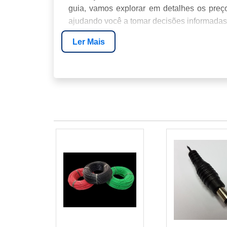
guia, vamos explorar em detalhes os preços
ajudando você a tomar decisões informadas
Ler Mais
PREÇO ATUAL DA ENERGIA SOLAR
FATORES QUE INFLUENCIAM O PRE
COMPARAÇÃO DE PREÇOS
RETORNO SOBRE O INVESTIMENTO
OPÇÕES DE FINANCIAMENTO
PERGUNTAS FREQUENTES
SOBRE ENERGIA24HORAS
CONCLUSÃO
PREÇO ATUAL DA ENERGI