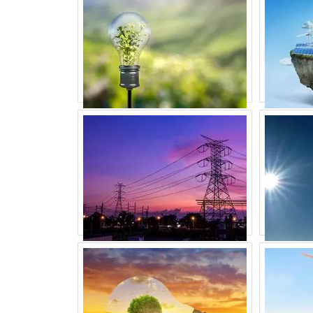
CONCLUSÃO: INVI
ENERGIA24HORAS
Em conclusão, o investimento em energ
proporcionando economia e sustentabilida
casa ou empresa com soluções personaliz
você a economizar e contribuir para um futu
Veja mais:
Energia
|
Geradores
|
Transfor