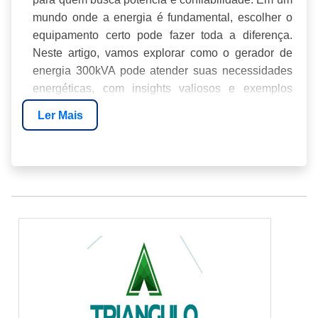
mundo onde a energia é fundamental, escolher o
equipamento certo pode fazer toda a diferença.
Neste artigo, vamos explorar como o gerador de
energia 300kVA pode atender suas necessidades
energéticas, com insights valiosos e exemplos
práticos.
Ler Mais
INTRODUÇÃO
COMO FUNCIONA UM GERADOR DE
ENERGIA 300KVA
PRINCIPAIS BENEFÍCIOS
APLICAÇÕES PRÁTICAS
COMPARAÇÃO COM OUTROS MODELOS
POR QUE ESCOLHER ENERGIA24HORAS?