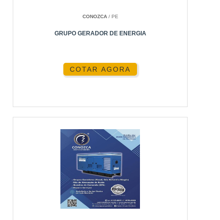
CONOZCA
/ PE
PRINCIPAIS BENEFÍCIOS
GRUPO GERADOR DE ENERGIA
Os geradores 300kVA oferecem confiabilidade e
potência para suportar sistemas críticos. Eles são
COTAR AGORA
ideais para operações que não podem sofrer
interrupções, como hospitais e data centers.
CONFIABILIDADE
Projetados para operar em condições adversas,
esses geradores garantem energia contínua em
qualquer situação.
CUSTO-BENEFÍCIO
Apesar do investimento inicial, a economia em
operação e manutenção faz do gerador 300kVA