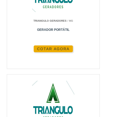
PERGUNTAS FREQUENTES
CONCLUSÃO
TRIANGULO GERADORES
/ MG
INTRODUÇÃO
GERADOR PORTÁTIL
Em 2026, a demanda por energia confiável e
eficiente nunca foi tão alta. Com o avanço das
COTAR AGORA
tecnologias e a necessidade crescente de energia,
o gerador de energia 300kVA surge como uma
solução robusta para empresas e eventos de
grande porte. Este artigo vai detalhar como essa
tecnologia funciona, seus benefícios, e por que a
Energia24Horas
é líder nesse segmento.
COMO FUNCIONA UM
GERADOR DE ENERGIA
300KVA