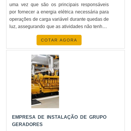
uma vez que são os principais responsáveis
por fornecer a energia elétrica necessária para
operações de carga variável durante quedas de
luz, assegurando que as atividades não tenham
que ser paralisadas.IMPORTÂCIA DOS
COTAR AGORA
GRUPOS GERADORESVale ressaltar que
podem ser encontrados diferentes modelos de
gerador no mercado, já que em alguns
empreendimentos o uso do dispositivo chega a
ser obrigatório, uma vez que eles garantem a
continuidade dos processos nas fábricas,
evitando perdas de matéria-prima.Com tanta
importância desses produtos no mercado, é
indispensável contar com uma empresa
locadora especializada, visando adquirir o
aluguel dos geradores. Isso porque ela atua
EMPRESA DE INSTALAÇÃO DE GRUPO
com parceiros confiáveis e indicará o modelo
GERADORES
de equipamento de acordo com as