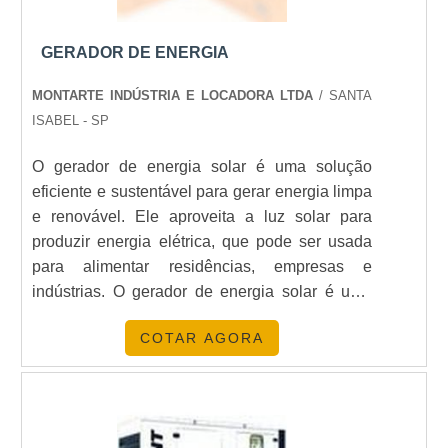
equipamento ideal até a manutenção preventiva e
corretiva.
GERADOR DE ENERGIA
Nosso compromisso é garantir que nossos clientes
MONTARTE INDÚSTRIA E LOCADORA LTDA
/ SANTA
tenham acesso a tecnologia de ponta e serviços
ISABEL - SP
personalizados que atendam suas necessidades
específicas.
O gerador de energia solar é uma solução
eficiente e sustentável para gerar energia limpa
e renovável. Ele aproveita a luz solar para
produzir energia elétrica, que pode ser usada
PERGUNTAS FREQUENTES
para alimentar residências, empresas e
indústrias. O gerador de energia solar é uma
POR QUE ESCOLHER UM
alternativa econômica e ambientalmente
GERADOR DE 300KVA?
COTAR AGORA
amigável para gerar energia limpa e renovável,
Os geradores de 300kVA são ideais para grandes
pois não emite gases poluentes e não depende
demandas energéticas, oferecendo confiabilidade
de combustíveis fósseis. Além disso, é uma
e eficiência, essenciais para operações críticas.
solução de baixo custo, pois não há
necessidade de manutenção ou custos de