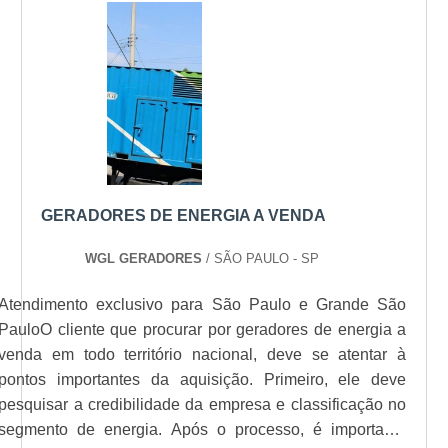
forma, o modelo também é um maquinário
empresa atua com destreza no ramo desde
indispensável para a produtividade,
2011 e tem foco na satisfação dos contratantes.
principalmente no setor comercial e industrial
Fale com um dos colaboradores da companhia
uma vez que é altamente versátil, podendo ser
e saiba mais!.
solicitado por locais como: Indústria
petroquímica;Condomínios residenciais e
comerciais;Shoppings e centros
comerciais;Concessionárias;Hospitais;Órgãos
públicos.INFORMAÇÕES IMPORTANTES
GERADORES DE ENERGIA A VENDA
SOBRE O FUNCIONAMENTO DO
PRODUTOAntes de alugar gerador diesel, é
WGL GERADORES
/ SÃO PAULO - SP
necessário entender como ele atua.
Atendimento exclusivo para São Paulo e Grande São
Resumidamente, seu funcionamento se dá a
PauloO cliente que procurar por geradores de energia a
partir da movimentação de um eixo central,
venda em todo território nacional, deve se atentar à
impulsionada pelo processo de queima do
pontos importantes da aquisição. Primeiro, ele deve
combustível, resultando em uma energia
pesquisar a credibilidade da empresa e classificação no
mecânica, que é transformada em energia
segmento de energia. Após o processo, é importante
elétrica. Tal atividade acontece por meio da