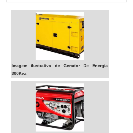
pois não emite gases poluentes e não depende
Sim, a
Energia24Horas
oferece opções de aluguel
de combustíveis fósseis. Além disso, é uma
para atender necessidades temporárias ou
solução de baixo custo, pois não há
eventos.
necessidade de manutenção ou custos de
instalação.
QUAIS SÃO OS CUSTOS
ASSOCIADOS A UM GERADOR DE
300KVA?
Os custos incluem o preço de aquisição,
Imagem ilustrativa de Gerador De Energia
manutenção e consumo de combustível. Para mais
300Kva
detalhes, visite nossa página de
preço de gerador
de energia
.
QUAIS SÃO AS GARANTIAS
OFERECIDAS PELA
ENERGIA24HORAS?
Oferecemos garantia de fábrica e suporte técnico