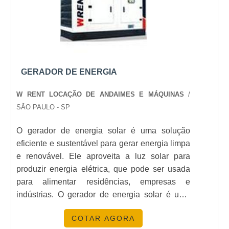
COMO É A MANUTENÇÃO DE UM
instalação.
GERADOR DE 300KVA?
A manutenção regular inclui verificações de óleo,
filtros e sistema elétrico, garantindo o
funcionamento otimizado. A Energia24Horas
GERADOR DE ENERGIA
oferece serviços de manutenção completos.
W RENT LOCAÇÃO DE ANDAIMES E MÁQUINAS
/
QUAL A DIFERENÇA ENTRE O
SÃO PAULO - SP
GERADOR DE 300KVA E 200KVA?
O gerador de energia solar é uma solução
O gerador de 300kVA tem maior capacidade de
eficiente e sustentável para gerar energia limpa
geração, adequado para demandas mais
e renovável. Ele aproveita a luz solar para
exigentes, enquanto o de 200kVA é ideal para
produzir energia elétrica, que pode ser usada
aplicações de médio porte.
para alimentar residências, empresas e
indústrias. O gerador de energia solar é uma
POSSO ALUGAR UM GERADOR DE
alternativa econômica e ambientalmente
300KVA?
COTAR AGORA
amigável para gerar energia limpa e renovável,