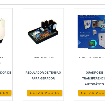
RES
GERATRONIC
/ SP
CONOZCA
/ PAULISTA 
SC
ADOR DE
REGULADOR DE TENSAO
QUADRO DE
PARA GERADOR
TRANSFERÊNCI
AUTOMÁTICO
GORA
COTAR AGORA
COTAR AGO