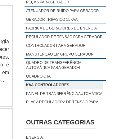
PEÇAS PARA GERADOR
ATENUADOR DE RUÍDO PARA GERADOR
GERADOR TRIFASICO 15KVA
FÁBRICA DE GERADORES DE ENERGIA
REGULADOR DE TENSÃO PARA GERADOR
rgia
CONTROLADOR PARA GERADOR
ecer
MANUTENÇÃO EM GRUPO GERADOR
res,
QUADRO DE TRANSFERÊNCIA
o, é
AUTOMÁTICA PARA GERADOR
, em
QUADRO QTA
om o
KVA CONTROLADORES
mpre
PAINEL DE TRANSFERÊNCIA AUTOMÁTICA
PLACA REGULADORA DE TENSÃO PARA
GERADOR
QTA PARA GERADOR
OUTRAS CATEGORIAS
REGULADOR DE TENSÃO AVR
REGULADOR DE VELOCIDADE GERADOR
ENERGIA