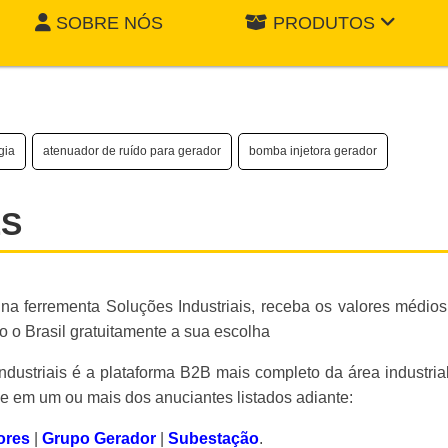
SOBRE NÓS
PRODUTOS
gia
atenuador de ruído para gerador
bomba injetora gerador
ES
na ferrementa Soluções Industriais, receba os valores médio
 o Brasil gratuitamente a sua escolha
ustriais é a plataforma B2B mais completo da área industria
ue em um ou mais dos anuciantes listados adiante:
ores
|
Grupo Gerador
|
Subestação
.