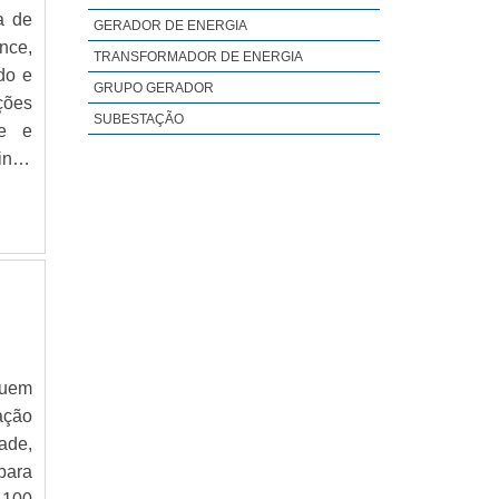
GRUPOS GERADORES DE ENERGIA
a de
GERADOR DE ENERGIA
ATENUAÇÃO DE RUÍDO
nce,
TRANSFORMADOR DE ENERGIA
AVR REGULADOR DE TENSÃO
do e
GRUPO GERADOR
ções
BATERIA PARA GERADOR DE ENERGIA
SUBESTAÇÃO
de e
BOMBA INJETORA GERADOR
inda
FABRICANTE DE GERADORES A DIESEL
GRUPO GERADOR DE ENERGIA A DIESEL
PAINEL AUTOMÁTICO PARA GERADOR
PAINEL DE TRANSFERÊNCIA AUTOMÁTICA
PARA GERADORES
QUADRO DE TRANSFERÊNCIA MANUAL
CARREGADOR PARA GRUPO GERADOR
SISTEMA DE CONTROLE PARA GRUPO
GERADOR
quem
ação
REGULADOR DE VELOCIDADE PARA
GRUPO GERADOR
ade,
SENSOR DE FREQUÊNCIA PARA GRUPO
para
GERADOR