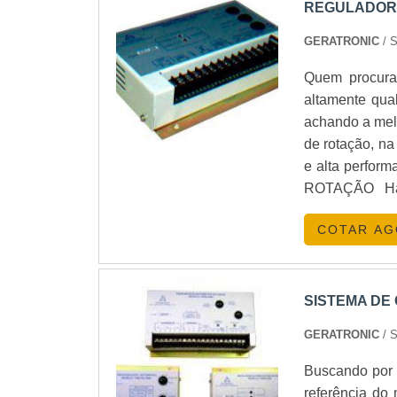
REGULADOR
GERATRONIC
/ 
Quem procura 
altamente qua
achando a melhor em qu
de rotação, na
e alta performance de t
ROTAÇÃO Há muitas maneiras eficientes de demonstrar competência e
excelência em
COTAR A
uma estrutura com: Tecnologia de ponta; Escritório de 
realizadas as atividades; Testes exaust
garantir reg
regulador de 
SISTEMA DE
por produtos 
GERATRONIC
/ 
passam desperceb
que já foi ex
Buscando por s
fala do segm
referência do