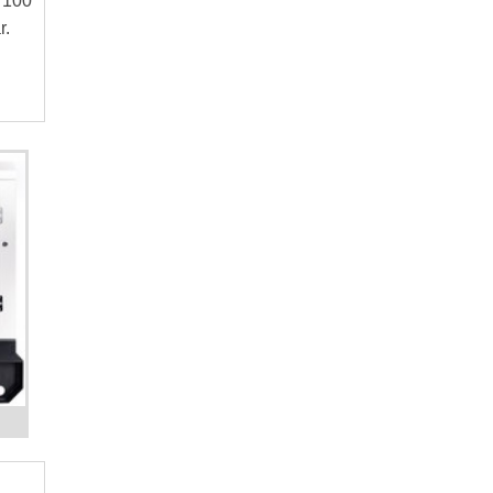
 100
EQUILIBRADOR DE CARGA PARA GRUPO
r.
GERADOR
SINCRONIZADOR PARA GRUPOS
GERADORES EM PARALELO
GRUPO MOTOR GERADOR DIESEL
MANUTENÇÃO MECÂNICA DE GERADORES
INDUSTRIAIS MÉDIO E GRANDE PORTE