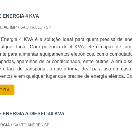
 ENERGIA 4 KVA
CIAL IMP
/ SÃO PAULO - SP
Energia 4 KVA é a solução ideal para quem precisa de ene
ualquer lugar. Com potência de 4 KVA, ele é capaz de forn
ente para alimentar equipamentos eletrônicos, como computado
mpadas, aparelhos de ar condicionado, entre outros. Além diss
 e fácil de transportar, o que o torna ideal para uso em casa
entos e em qualquer lugar que precise de energia elétrica. C
rgia 4 KVA, você terá energia elétrica confiável e segura, se
GORA
ENERGIA A DIESEL 40 KVA
ERGIA
/ SANTO ANDRÉ - SP