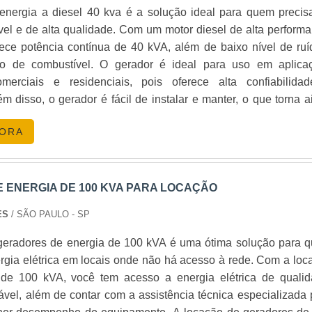
energia a diesel 40 kva é a solução ideal para quem precis
vel e de alta qualidade. Com um motor diesel de alta performa
rece potência contínua de 40 kVA, além de baixo nível de ruí
o de combustível. O gerador é ideal para uso em aplica
comerciais e residenciais, pois oferece alta confiabilida
m disso, o gerador é fácil de instalar e manter, o que torna a
para quem precisa de energia de qualidade.
GORA
 ENERGIA DE 100 KVA PARA LOCAÇÃO
ES
/ SÃO PAULO - SP
geradores de energia de 100 kVA é uma ótima solução para 
rgia elétrica em locais onde não há acesso à rede. Com a loc
de 100 kVA, você tem acesso a energia elétrica de qualid
ável, além de contar com a assistência técnica especializada 