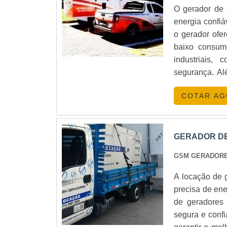
O gerador de 
energia confiá
o gerador ofe
baixo consum
industriais, 
segurança. Alé
mais atrativo 
COTAR A
GERADOR DE
GSM GERADOR
A locação de 
precisa de ene
de geradores 
segura e confi