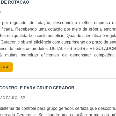
 DE ROTAÇÃO
SP
por regulador de rotação, descobrirá a melhor empresa q
lificada. Recebendo uma cotação por meio da própria empre
alidade e custo benefício. Quando a temática é regulador
 Geratronic obterá eficiência com cumprimento do prazo de ent
odos os produtos. DETALHES SOBRE REGULADOR DE
 sua área de atuação. A Geratronic foca sua estratégia em c
GORA
alta qualidade onde são
ivos de cada equipamento. Tudo para
ulador de rotação com ótima qualidade. Sem perder o foc
rotação, deve-se ter a exatidão em orçar com empresas que pr
 CONTROLE PARA GRUPO GERADOR
e serviços que tenham ótima qualidade e eficiência, detalhes
SÃO PAULO - SP
idos e podem gerar prejuízo futuros para os clientes. Tudo isso
plorado é a razão pela qual a Geratronic é responsável quand
istema de controle para grupo gerador, certeza que descobrir
ento de equipamentos para grupos geradores automático
 mercado Geratronic. Solicitando uma cotação por meio da pró