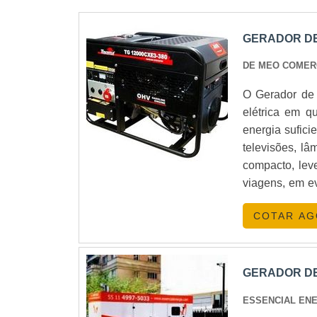
GERADOR DE
DE MEO COMER
O Gerador de 
elétrica em q
energia sufici
televisões, lâ
compacto, leve
viagens, em ev
Gerador de Ene
COTAR A
que precisar.
GERADOR DE 
ESSENCIAL EN