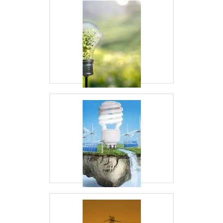
fortalecendo sua posição no mercado.
SOBRE ENERGIA24HORAS
Energia24Horas é uma empresa líder em soluções
de gerenciamento de energia, oferecendo serviços
inovadores e personalizados para otimizar o
consumo energético de seus clientes. Com uma
equipe de especialistas e tecnologias de ponta, a
Energia24Horas está comprometida em ajudar
empresas a alcançar eficiência e sustentabilidade.
Visite nosso site para saber mais sobre nossas
soluções:
Energia24Horas
.
FAQ
QUAIS SÃO AS 10 MAIORES
EMPRESAS DE ENERGIA DO