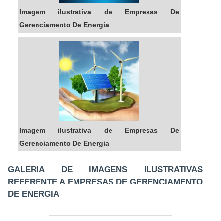
Essas tecnologias permitem uma gestão mais
Imagem ilustrativa de Empresas De
precisa e eficiente da energia, resultando em
Gerenciamento De Energia
economia e redução de impacto ambiental.
CASOS DE SUCESSO
Empresas que adotaram as soluções de
gerenciamento de energia da Energia24Horas têm
alcançado resultados notáveis. Um exemplo é a
redução de 30% nos custos de energia em uma
grande indústria têxtil, graças à implementação de
Imagem ilustrativa de Empresas De
tecnologias de automação e monitoramento
Gerenciamento De Energia
contínuo.
TESTEMUNHOS DE CLIENTES
GALERIA DE IMAGENS ILUSTRATIVAS
REFERENTE A EMPRESAS DE GERENCIAMENTO
Clientes relatam não apenas economias financeiras,
DE ENERGIA
mas também melhorias na sustentabilidade e no
desempenho ambiental de suas operações,