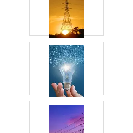
BRASIL?
As maiores empresas incluem ENGIE, CPFL,
Neoenergia, Eletrobras, entre outras.
O QUE É GERENCIAMENTO DE
ENERGIA?
É o processo de monitoramento, controle e
otimização do uso de energia em empresas.
QUAIS EMPRESAS PODEM
SUBSTITUIR A ENEL?
Empresas como CPFL, Neoenergia e
Energia24Horas oferecem alternativas viáveis.
QUAIS SÃO AS PRINCIPAIS
EMPRESAS DO SETOR