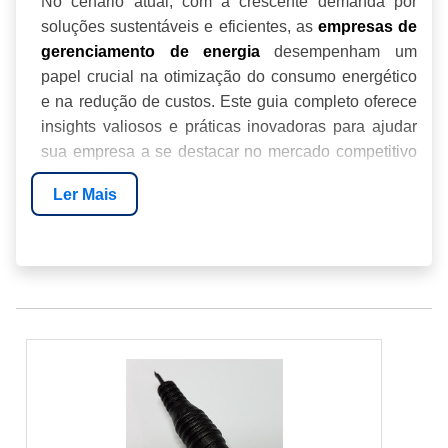
No cenário atual, com a crescente demanda por
soluções sustentáveis e eficientes, as
empresas de
desempenham um
gerenciamento de energia
papel crucial na otimização do consumo energético
e na redução de custos. Este guia completo oferece
insights valiosos e práticas inovadoras para ajudar
sua empresa a se destacar no mercado competitivo
de 2026.
Ler Mais
INTRODUÇÃO
O QUE É GERENCIAMENTO DE ENERGIA?
MAIORES EMPRESAS DE ENERGIA DO
BRASIL
PRINCIPAIS SOLUÇÕES DE
GERENCIAMENTO DE ENERGIA
MERCADO LIVRE DE ENERGIA