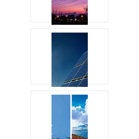
ENERGÉTICO?
Além da ENGIE, CPFL e Neoenergia, a
Energia24Horas é uma das empresas de destaque.
CONCLUSÃO
O gerenciamento de energia é essencial para
qualquer empresa que busca eficiência e
sustentabilidade. A Energia24Horas oferece
soluções inovadoras e personalizadas para ajudar
sua empresa a alcançar esses objetivos. Não perca
a oportunidade de otimizar seu consumo energético
e reduzir custos. Entre em contato com a
Energia24Horas
hoje mesmo!
Veja mais:
Energia
|
Geradores
|
Transformadores
|
Grupo Gerador
|
Subestação
.