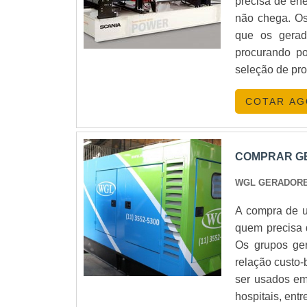
precisa de ene
não chega. Os 
que os gerad
procurando po
seleção de pro
COTAR A
COMPRAR GE
WGL GERADOR
A compra de u
quem precisa d
Os grupos ger
relação custo-
ser usados em
hospitais, ent