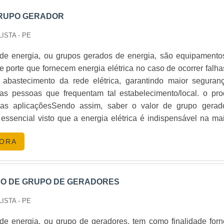
GRUPO GERADOR
LISTA - PE
de energia, ou grupos gerados de energia, são equipamento
 porte que fornecem energia elétrica no caso de ocorrer falha
 abastecimento da rede elétrica, garantindo maior seguran
 as pessoas que frequentam tal estabelecimento/local. o pro
sas aplicaçõesSendo assim, saber o valor de grupo gerad
ssencial visto que a energia elétrica é indispensável na mai
do dia a dia de qualquer pessoa. Os grupos ganharam dest
GORA
cia de apagões, mas são perfeitos para auxiliar no cotidian
sas como:Condomínios;Da
omunicações;Locadoras;Residências;Shopping
tais;Supermercados;Construção
O DE GRUPO DE GERADORES
rias;Agronegócios.CONOZCA é uma derivação do verbo espa
LISTA - PE
e significa CONHECIMENTO. Esse étimo expressa o prof
rido através da experiência ou educação, bem como pela teori
de energia, ou grupo de geradores, tem como finalidade forn