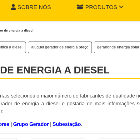
SOBRE NÓS
PRODUTOS
r de energia a diesel
trica a diesel
aluguel gerador de energia preço
gerador de energia solar
E ENERGIA A DIESEL
striais selecionou o maior número de fabricantes de qualidade n
erador de energia a diesel e gostaria de mais informações 
r:
ores
|
Grupo Gerador
|
Subestação
.