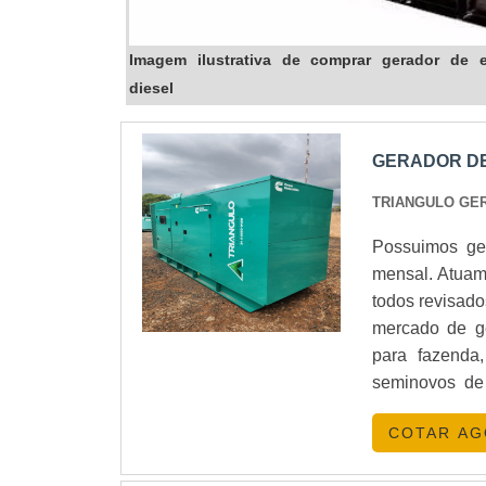
Imagem ilustrativa de comprar gerador de 
diesel
GERADOR DE
TRIANGULO GE
Possuimos ge
mensal. Atuam
todos revisad
mercado de geradores com fabricação e montagem de geradores tratorizados
para fazenda
seminovos de 
mensal.
COTAR A