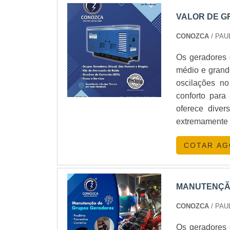
VALOR DE 
CONOZCA
/ PAU
Os geradores 
médio e grande
oscilações no
conforto para
oferece diver
extremamente e
dos aspectos 
COTAR A
com a incidên
empre
centers;Telec
centers;Hospi
MANUTENÇÃ
civil;Indúst
CONOZCA
/ PAU
conocer”, qu
domínio adqui
Os geradores 