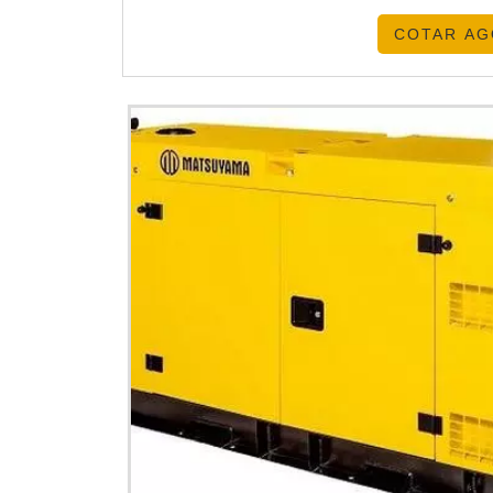
a diesel, não 
COTAR A