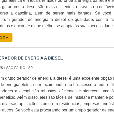
rgia elétrica em locais remotos ou onde a energia da rede elét
geradores a diesel são mais eficientes, duráveis e confiávei
ores a gasolina, além de serem mais baratos. Se você 
r um gerador de energia a diesel de qualidade, confira n
dutos e encontre o que melhor se adapta às suas necessidades
GORA
RADOR DE ENERGIA A DIESEL
ES
/ SÃO PAULO - SP
m grupo gerador de energia a diesel é uma excelente opção 
e energia elétrica em locais onde não há acesso à rede elétr
adores a diesel são robustos, eficientes e oferecem uma ó
benefício. Além disso, eles são fáceis de instalar e manter, e 
 diversas aplicações, como em residências, empresas, indústr
re outros. Se você está procurando por um grupo gerador de ene