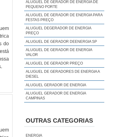
ALUGUEL DE GERADOR DE ENERGIA DE
PEQUENO PORTE
ALUGUEL DE GERADOR DE ENERGIA PARA
FESTAS PREÇO
quem
ALUGUEL DEGERADOR DE ENERGIA
PREÇO
rica
ALUGUEL DE GERADOR DEENERGIA SP
s do
ALUGUEL DE GERADOR DE ENERGIA
está
VALOR
ossa
ALUGUEL DE GERADOR PREÇO
.
ALUGUEL DE GERADORES DE ENERGIA A
DIESEL
ALUGUEL GERADOR DE ENERGIA
ALUGUEL GERADOR DE ENERGIA
CAMPINAS
ALUGUEL GERADOR DE ENERGIA PREÇO
ALUGUEL GERADOR DE ENERGIA SP
OUTRAS CATEGORIAS
ALUGUEL GERADOR DE ENERGIA VALOR
quem
ANALISE DE QUALIDADE DE ENERGIA
ENERGIA
ELÉTRICA