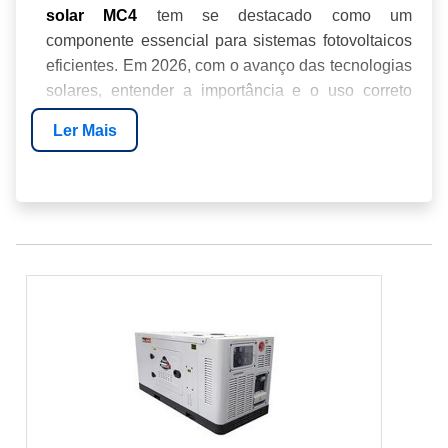
tem se destacado como um
solar MC4
componente essencial para sistemas fotovoltaicos
eficientes. Em 2026, com o avanço das tecnologias
solares, entender a importância e o uso correto
desses conectores pode ser a chave para
Ler Mais
maximizar a eficiência energética de seu projeto.
Neste guia, abordaremos tudo o que você precisa
saber sobre os conectores MC4, desde sua
funcionalidade até as melhores práticas de
instalação, tudo com a expertise da
Energia24Horas
.
O QUE É O CONECTOR SOLAR MC4?
COMO FUNCIONA O CONECTOR MC4?
INSTALAÇÃO E MANUTENÇÃO
VANTAGENS DO CONECTOR MC4