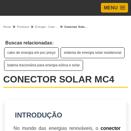
MENU
Home
Produtos
Energia - Categoria
Conector Solar Mc4
Buscas relacionadas:
cabo de energia em pvc preço
sistema de energia solar residencial
bateria tracionária para energia eólica e solar
CONECTOR SOLAR MC4
INTRODUÇÃO
No mundo das energias renováveis, o
conector