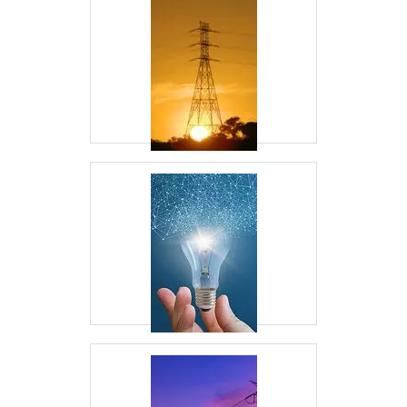
O
continua a ser uma escolha
conector solar MC4
popular e eficaz para sistemas de energia solar em
2026. Com a expertise da
Energia24Horas
, você
pode garantir que seus projetos solares sejam
realizados com excelência e eficiência. Visite
nosso site para explorar uma gama completa de
soluções solares de alta qualidade.
Para saber mais sobre nossos produtos e como
podemos ajudar em seu projeto, acesse nosso
artigo sobre
Conectores Para Painel Solar
e
descubra como podemos otimizar seu sistema de
energia solar.
Veja mais:
Energia
|
Geradores
|
Transformadores
|
Grupo Gerador
|
Subestação
.