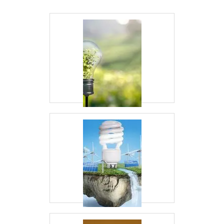
condições de uso e manutenção.
É POSSÍVEL REUTILIZAR
CONECTORES MC4?
Embora os conectores MC4 sejam projetados para
uma única instalação, é possível reutilizá-los se
forem cuidadosamente removidos.
COMO GARANTIR A SEGURANÇA
NA INSTALAÇÃO DE CONECTORES
MC4?
Para garantir segurança, utilize ferramentas
adequadas e siga as diretrizes do fabricante
durante a instalação.
CONCLUSÃO