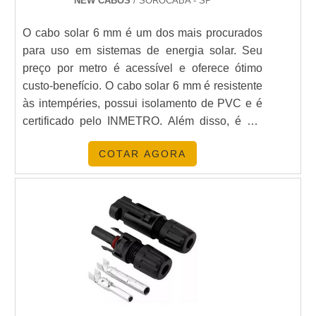
NEW CABOS
/ SOROCABA - SP
Os conectores MC4 oferecem diversas vantagens
O cabo solar 6 mm é um dos mais procurados
para sistemas solares, incluindo:
para uso em sistemas de energia solar. Seu
preço por metro é acessível e oferece ótimo
Confiabilidade em condições climáticas
custo-benefício. O cabo solar 6 mm é resistente
adversas.
às intempéries, possui isolamento de PVC e é
certificado pelo INMETRO. Além disso, é um
Instalação rápida e segura.
cabo flexível e de fácil instalação, ideal para
Alta capacidade de transmissão elétrica.
COTAR AGORA
uso em sistemas de energia solar.
Compatibilidade com uma ampla gama de cabos
solares.
Para uma análise mais detalhada sobre os tipos de
cabos compatíveis, confira nosso artigo sobre
Cabo Conector Solar
.
ESTATÍSTICAS E TENDÊNCIAS