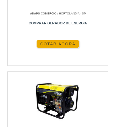
ESTATÍSTICAS E TENDÊNCIAS
ADAPS COMERCIO
/ HORTOLÂNDIA - SP
ENERGIA24HORAS: EXPERIÊNCIA E
COMPRAR GERADOR DE ENERGIA
AUTORIDADE
FAQ
COTAR AGORA
CONCLUSÃO
O QUE É O CONECTOR
SOLAR MC4?
Os conectores solares MC4 são componentes
cruciais para sistemas fotovoltaicos, permitindo
uma conexão segura e eficiente entre painéis
solares. Desenvolvidos para suportar condições
climáticas adversas, eles são conhecidos por sua
durabilidade e segurança.