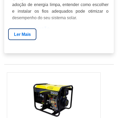
adoção de energia limpa, entender como escolher
e instalar os fios adequados pode otimizar o
desempenho do seu sistema solar.
INTRODUÇÃO
Ler Mais
IMPORTÂNCIA DOS FIOS EM SISTEMAS
SOLARES
TIPOS DE FIOS PARA ENERGIA SOLAR
COMO ESCOLHER O FIO IDEAL
INSTALAÇÃO CORRETA DOS FIOS
MANUTENÇÃO E SEGURANÇA
SOBRE ENERGIA24HORAS
FAQ