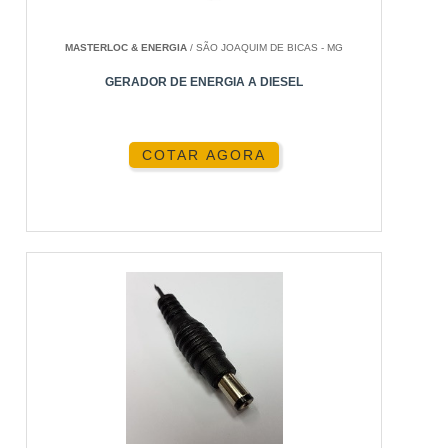
CONCLUSÃO
MASTERLOC & ENERGIA
/ SÃO JOAQUIM DE BICAS - MG
INTRODUÇÃO
GERADOR DE ENERGIA A DIESEL
Com o aumento do uso de energia solar, a escolha
correta dos componentes se torna crucial. Entre
esses componentes, o
fio para energia solar
COTAR AGORA
desempenha um papel vital em garantir a eficiência
do sistema. Este artigo explora tudo o que você
precisa saber sobre fios solares, desde tipos até a
instalação e manutenção.
IMPORTÂNCIA DOS FIOS EM
SISTEMAS SOLARES
Os fios são responsáveis por conduzir a
eletricidade gerada pelos painéis solares para o
inversor e, por fim, para a rede ou bateria. Um fio
de má qualidade ou inadequadamente