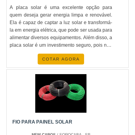
A placa solar é uma excelente opção para
Veja mais:
Energia
|
Geradores
|
Transformadores
quem deseja gerar energia limpa e renovável.
|
Grupo Gerador
|
Subestação
.
Ela é capaz de captar a luz solar e transformá-
la em energia elétrica, que pode ser usada para
alimentar diversos equipamentos. Além disso, a
placa solar é um investimento seguro, pois não
depende de combustíveis fósseis e não emite
COTAR AGORA
gases poluentes. Por isso, é uma ótima
alternativa para quem deseja economizar e
contribuir para o meio ambiente.
FIO PARA PAINEL SOLAR
NEW CABOS
/ SOROCABA - SP