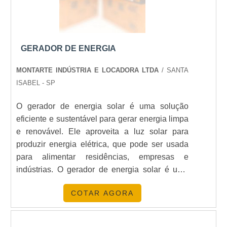
e confiabilidade.
QUAL É O PERÍODO MÍNIMO DE
ALUGUEL DE UM GERADOR?
GERADOR DE ENERGIA
O período mínimo pode variar, mas a
MONTARTE INDÚSTRIA E LOCADORA LTDA
/ SANTA
oferece opções flexíveis para
Energia24Horas
ISABEL - SP
atender às suas necessidades específicas.
O gerador de energia solar é uma solução
CONCLUSÃO
eficiente e sustentável para gerar energia limpa
e renovável. Ele aproveita a luz solar para
O aluguel de geradores de energia é uma solução
produzir energia elétrica, que pode ser usada
prática e econômica para garantir energia em
para alimentar residências, empresas e
qualquer situação. Com a
, você
Energia24Horas
indústrias. O gerador de energia solar é uma
tem acesso a equipamentos de alta qualidade e
alternativa econômica e ambientalmente
suporte especializado. Entre em contato conosco
COTAR AGORA
amigável para gerar energia limpa e renovável,
para saber mais sobre como podemos ajudar você
pois não emite gases poluentes e não depende
a encontrar a melhor solução energética.
de combustíveis fósseis. Além disso, é uma