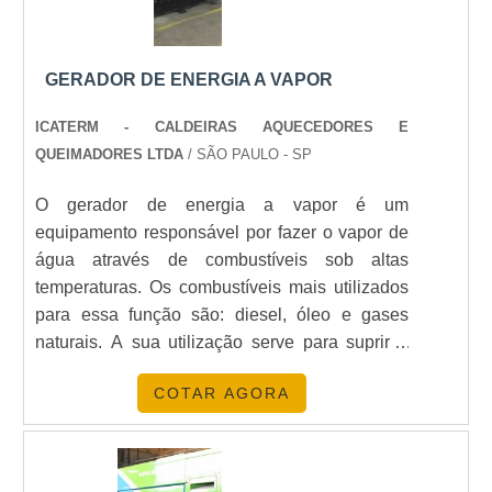
suas ações no resultado final, tendo site
totalmente seguro e parcerias com grandes
fornecedores, visando atender cada vez mais
GERADOR DE ENERGIA A VAPOR
as necessidades dos clientes. Tudo isso,
somado a uma equipe com colaboradores
ICATERM - CALDEIRAS AQUECEDORES E
proativos e funcionários eficientes, garante uma
QUEIMADORES LTDA
/ SÃO PAULO - SP
entrega de excelência de ponta a ponta.
O gerador de energia a vapor é um
Aproveite a visita para acessar o nosso site e
equipamento responsável por fazer o vapor de
saber mais sobre a empresa, nossos serviços e
água através de combustíveis sob altas
produtos. Se preferir, entre em contato com um
temperaturas. Os combustíveis mais utilizados
dos nossos consultores e solicite um
para essa função são: diesel, óleo e gases
orçamento! .
naturais. A sua utilização serve para suprir a
necessidade de uma fonte de vapor para assim,
COTAR AGORA
fazer a produção de energia e girar as turbinas.
Outro uso é no meio de locomoção,
alimentando máquinas térmicas na
esterilização de diferentes mat....