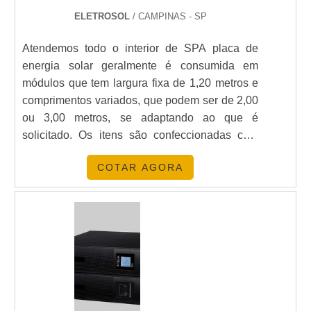
ELETROSOL
/ CAMPINAS - SP
Atendemos todo o interior de SPA placa de
energia solar geralmente é consumida em
módulos que tem largura fixa de 1,20 metros e
comprimentos variados, que podem ser de 2,00
ou 3,00 metros, se adaptando ao que é
solicitado. Os itens são confeccionadas com
matéria-prima 100% virgem de polímeros, e
COTAR AGORA
aditivos anti-UV, que geram longa vida útil da
placa sem que ela perca a coloração, mantendo
o ótimo rendimento mesmo após anos de uso.O
que pode vari....