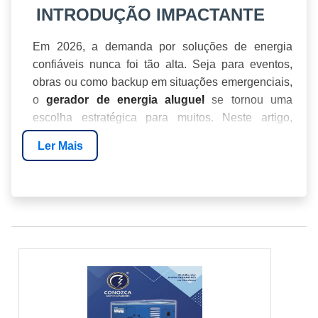
INTRODUÇÃO IMPACTANTE
Em 2026, a demanda por soluções de energia
confiáveis nunca foi tão alta. Seja para eventos,
obras ou como backup em situações emergenciais,
o
se tornou uma
gerador de energia aluguel
escolha estratégica para muitos. Neste artigo,
vamos explorar como você pode aproveitar ao
Ler Mais
máximo essa solução, garantindo eficiência e
economia.
BENEFÍCIOS DO ALUGUEL DE GERADORES
COMO ESCOLHER O GERADOR CERTO
CUSTOS ENVOLVIDOS NO ALUGUEL
POR QUE ESCOLHER ENERGIA24HORAS
PERGUNTAS FREQUENTES