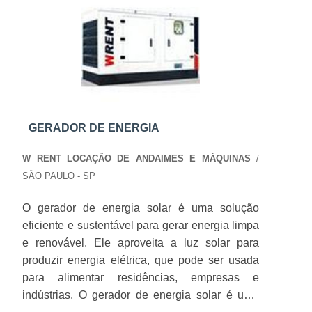
solução de baixo custo, pois não há
necessidade de manutenção ou custos de
Veja mais:
Energia
|
Geradores
|
Transformadores
instalação.
|
Grupo Gerador
|
Subestação
.
GERADOR DE ENERGIA
W RENT LOCAÇÃO DE ANDAIMES E MÁQUINAS
/
SÃO PAULO - SP
O gerador de energia solar é uma solução
eficiente e sustentável para gerar energia limpa
e renovável. Ele aproveita a luz solar para
produzir energia elétrica, que pode ser usada
para alimentar residências, empresas e
indústrias. O gerador de energia solar é uma