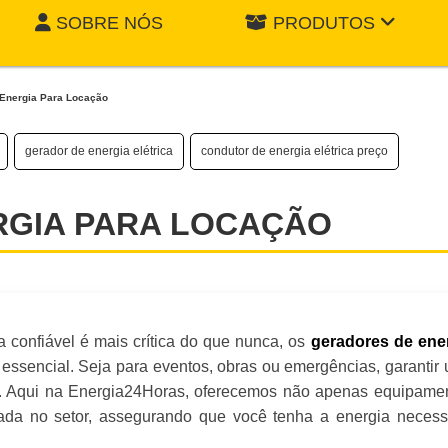
SOBRE NÓS
PRODUTOS
Energia Para Locação
gerador de energia elétrica
condutor de energia elétrica preço
RGIA PARA LOCAÇÃO
onfiável é mais crítica do que nunca, os
geradores de ene
sencial. Seja para eventos, obras ou emergências, garantir
el. Aqui na Energia24Horas, oferecemos não apenas equipame
da no setor, assegurando que você tenha a energia necess