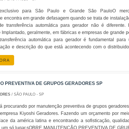
da duração da locação. Entre em contato para um orçam
 exclusivo para São Paulo e Grande São PauloO mer
e encontra em grande defasagem quando se trata de instalaçã
 transferência automática para gerador não é diferente. 
 Implantado, geralmente, em fábricas e empresas de grande po
ransferência automática para gerador é fundamental para
fácil. Com a locação de
geradores de energia para locaçã
ização e descrição do que está acontecendo com o distribuido
m serviço de qualidade e suporte especializado. Não deixe
FORMAÇÕES ADICIONAIS SOBRE O PRODUTO Este tipo
ontate-nos
hoje mesmo para garantir sua energia.
GORA
sa ser instalado pela melhor equipe do mercado, isso porqu
o entregará o resultado que é esperado para o cliente. Abaix
madores
|
Grupo Gerador
|
Subestação
.
ferir quais as vantagens em contar com o serviço de 
to benefício acessível;Qualidade no material utilizado 
 PREVENTIVA DE GRUPOS GERADORES SP
icidade no uso do equipamento e resultado imediato;Melh
DORES
/ SÃO PAULO - SP
is envolvidos;Entre outros.ONDE ENCONTRAR O MELHOR
 TRANSFERÊNCIA AUTOMÁTICA PARA GERADORA 
á procurando por manutenção preventiva de grupos geradores
á há mais de 9 anos no mercado, desenvolvendo novas idei
 empresa Kiyoshi Geradores. Fazendo um orçamento por mei
 melhor atender às necessidades de seus clientes. Com o c
lace da américa latina e encontrando a sofisticação, qualida
ficado, a empresa procura produzir o que existe de melho
 em um só lugar.sOBRE MANUTENÇÃO PREVENTIVA DE GR