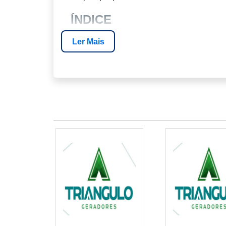
ÍNDICE
Ler Mais
A IMPORTÂNCIA DOS GERADORES 
COMO FUNCIONA A LOCAÇÃO DE 
VANTAGENS DE ALUGAR COM ENE
CASOS DE USO COMUNS
CONHEÇA A ENERGIA24HORAS
PERGUNTAS FREQUENTES
CONCLUSÃO
A IMPORTÂNCIA DOS GE
No contexto atual de 2026, onde a confiabil
mais procurados do que nunca. Eventos ao 