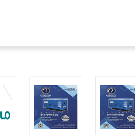
DE ENERGIA
GERADORES
RGIA24HORAS
RADORES DE ENERGIA
idade energética é vital, os geradores de energia para locação
ar livre, obras de construção e até mesmo operações industr