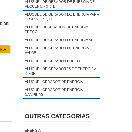
ALUGUEL DE GERADOR DE ENERGIA DE
PEQUENO PORTE
ALUGUEL DE GERADOR DE ENERGIA PARA
FESTAS PREÇO
R DE
ALUGUEL DEGERADOR DE ENERGIA
PREÇO
ALUGUEL DE GERADOR DEENERGIA SP
e do
ALUGUEL DE GERADOR DE ENERGIA
RA
VALOR
ALUGUEL DE GERADOR PREÇO
ALUGUEL DE GERADORES DE ENERGIA A
DIESEL
unca
ALUGUEL GERADOR DE ENERGIA
ALUGUEL GERADOR DE ENERGIA
CAMPINAS
ALUGUEL GERADOR DE ENERGIA PREÇO
ALUGUEL GERADOR DE ENERGIA SP
OUTRAS CATEGORIAS
ALUGUEL GERADOR DE ENERGIA VALOR
ANALISE DE QUALIDADE DE ENERGIA
ENERGIA
ELÉTRICA