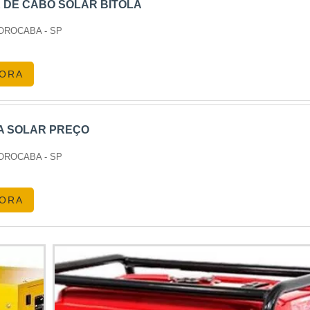
 DE CABO SOLAR BITOLA
SOROCABA - SP
s em nosso artigo sobre
aluguel de geradores em São Paulo
.
GORA
A SOLAR PREÇO
encial para garantir que tudo ocorra conforme o planejado. S
 eventos.
SOROCABA - SP
GORA
 para alimentar equipamentos pesados e garantir que as opera
ORAS
geradores no Brasil, com anos de experiência e uma equip