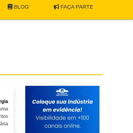
BLOG
FAÇA PARTE
rgia
 uma
ntos
ária