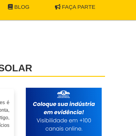
BLOG
FAÇA PARTE
 SOLAR
es é
nta,
igo,
cios