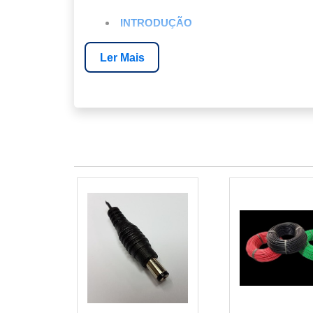
INTRODUÇÃO
O QUE É UMA BATERIA TRACIONÁRI
Ler Mais
COMO FUNCIONA UMA BATERIA TRA
VANTAGENS DAS BATERIAS TRACIO
APLICAÇÕES EM ENERGIA EÓLICA E
SOBRE A ENERGIA24HORAS
PERGUNTAS FREQUENTES
CONCLUSÃO
INTRODUÇÃO
As baterias tracionárias estão se tornand
Com sua capacidade de suportar altas desca