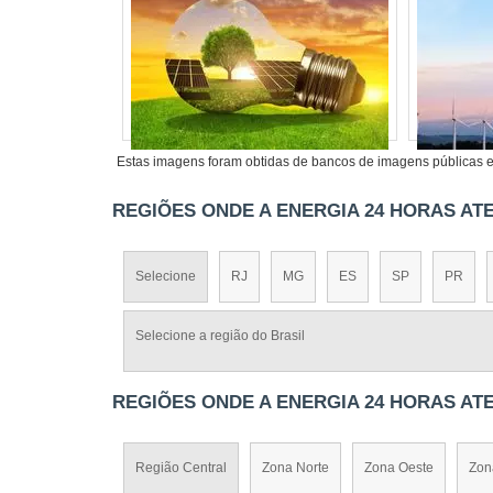
Estas imagens foram obtidas de bancos de imagens públicas e 
REGIÕES ONDE A ENERGIA 24 HORAS AT
Selecione
RJ
MG
ES
SP
PR
Selecione a região do Brasil
REGIÕES ONDE A ENERGIA 24 HORAS AT
Região Central
Zona Norte
Zona Oeste
Zon