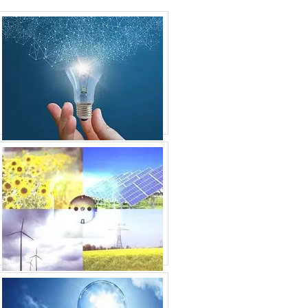
ução
MONITOR DE ENERGIA
PAINEL DE ENERGIA SOLAR
PLACA DE ENERGIA SOLAR INDUSTRIAL
PLACA DE ENERGIA SOLAR PARA
RESIDÊNCIA
PLACA DE ENERGIA SOLAR PREÇO
PLACA DE ENERGIA SOLAR VALOR
PLACA DE ENERGIA SOLAR
PLACA ENERGIA SOLAR PREÇO
PLACA ENERGIA SOLAR
PROJETO DE ENERGIA SOLAR
QUADRO DEDISTRIBUIÇÃO DE ENERGIA
PREÇO
QUADRO DE ENERGIA TRIFÁSICO
QUADRO DE ENERGIA
QUANTO CUSTA UMA PLACA DE ENERGIA
SOLAR
RÉGUA DE ENERGIA PARA RACK