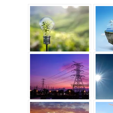
de forma eficiente e sustentável. Explor
energética.
Veja mais:
Energia
|
Geradores
|
Transfor