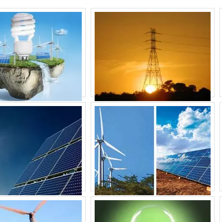
e nossas soluções em
Energia24Horas
e faça parte da revol
madores
|
Grupo Gerador
|
Subestação
.