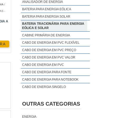
ssas
ANALISADOR DE ENERGIA
IA
/
BATERIA PARA ENERGIA EÓLICA
AS -
BATERIA PARA ENERGIA SOLAR
GIA A
BATERIA TRACIONÁRIA PARA ENERGIA
EÓLICA E SOLAR
gia a
CABINE PRIMÁRIA DE ENERGIA
ga e
CABO DE ENERGIA EM PVC FLEXÍVEL
RA
CABO DE ENERGIA EM PVC PREÇO
CABO DE ENERGIA EM PVC VALOR
CABO DE ENERGIA EM PVC
ante
CABO DE ENERGIA PARA FONTE
guem
CABO DE ENERGIA PARA NOTEBOOK
CABO DE ENERGIA SINGELO
CABO DE ENERGIA
COMBATE A PERDAS DE ENERGIA
OUTRAS CATEGORIAS
COMPENSADOR DE ENERGIA
CONSERTO DE CONVERSORES DE
ENERGIA
do-as