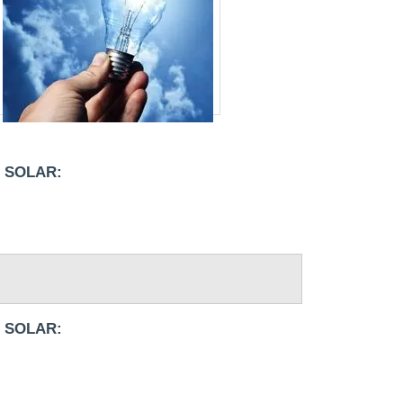
RETIFICADOR DE ENERGIA
SISTEMA DE ENERGIA MODULAR
SISTEMA DE ENERGIA SOLAR
RESIDENCIAL
SISTEMA DE ENERGIA SOLAR
SISTEMA DE ENERGIA
SISTEMA ENERGIA SOLAR
 SOLAR:
SISTEMA ININTERRUPTO DE ENERGIA UPS
SOFTWARE PARA ENERGIA
SOLUÇÕES EM ENERGIA
TRANSDUTOR DE ENERGIA 4220
TRANSDUTOR DE ENERGIA
VERIFICADOR DE MEDIDORES DE
 SOLAR:
ENERGIA
DISTRIBUIDOR DE SISTEMA SOLAR
FOTOVOLTAICO
EMPRESA DE INSTALAÇÃO DE ENERGIA