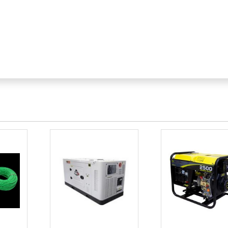
A?
CIONÁRIA?
NÁRIAS
 SOLAR
o uma peça-chave no avanço das tecnologias de energia renov
rgas e oferecer ciclos de vida prolongados, elas representa