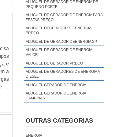
ALUGUEL DE GERADOR DE ENERGIA DE
PEQUENO PORTE
ALUGUEL DE GERADOR DE ENERGIA PARA
FESTAS PREÇO
ALUGUEL DEGERADOR DE ENERGIA
PREÇO
ALUGUEL DE GERADOR DEENERGIA SP
cisa
ALUGUEL DE GERADOR DE ENERGIA
VALOR
upos
ALUGUEL DE GERADOR PREÇO
ça e
cem a
ALUGUEL DE GERADORES DE ENERGIA A
DIESEL
 gás
ALUGUEL GERADOR DE ENERGIA
e de
ALUGUEL GERADOR DE ENERGIA
CAMPINAS
ALUGUEL GERADOR DE ENERGIA PREÇO
ALUGUEL GERADOR DE ENERGIA SP
OUTRAS CATEGORIAS
ALUGUEL GERADOR DE ENERGIA VALOR
ANALISE DE QUALIDADE DE ENERGIA
ENERGIA
ELÉTRICA