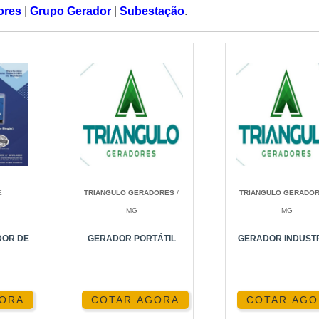
ores
|
Grupo Gerador
|
Subestação
.
E
TRIANGULO GERADORES
/
TRIANGULO GERADO
MG
MG
OR DE
GERADOR PORTÁTIL
GERADOR INDUST
GORA
COTAR AGORA
COTAR AGO