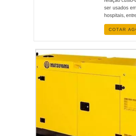
relação custo-
ser usados em
hospitais, ent
a diesel, não 
COTAR A