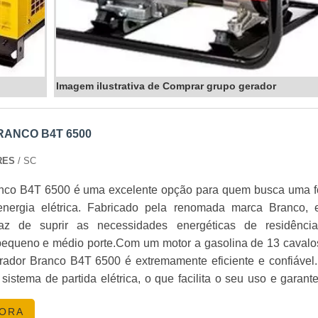
Imagem ilustrativa de Comprar grupo gerador
ANCO B4T 6500
RES
/ SC
nco B4T 6500 é uma excelente opção para quem busca uma f
energia elétrica. Fabricado pela renomada marca Branco, 
az de suprir as necessidades energéticas de residênci
equeno e médio porte.Com um motor a gasolina de 13 cavalo
erador Branco B4T 6500 é extremamente eficiente e confiável.
istema de partida elétrica, o que facilita o seu uso e garant
o rápido e seguro.A CLICK GERADORES conta com 2 modelo
GORA
co B4T 6500 disponíveis na Opção Partida Elétrica e Par