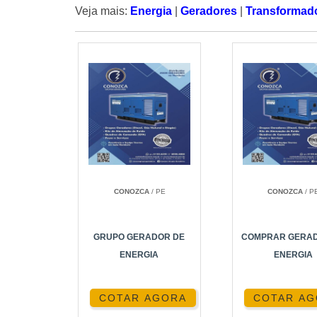
Veja mais:
Energia
|
Geradores
|
Transformad
CONOZCA
/ PE
CONOZCA
/ P
GRUPO GERADOR DE
COMPRAR GERAD
ENERGIA
ENERGIA
COTAR AGORA
COTAR A