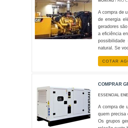
MONTAG
/ RIO 
A compra de u
de energia el
geradores são
a eficiência e
possibilidade
natural. Se vo
conferir as op
COTAR A
COMPRAR GR
ESSENCIAL EN
A compra de u
quem precisa d
Os grupos ger