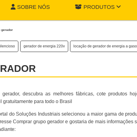
SOBRE NÓS
PRODUTOS
 gerador
ilencioso
gerador de energia 220v
locação de gerador de energia a gaso
ERADOR
gerador, descubra as melhores fábricas, cote produtos ho
gratuitamente para todo o Brasil
ortal do Soluções Industriais selecionou a maior gama de prod
eresse Comprar grupo gerador e gostaria de mais informações 
diante: