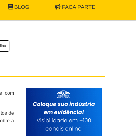
BLOG
FAÇA PARTE
lina
je com
utos de
sobre a