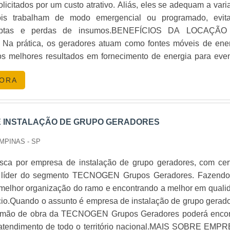
licitados por um custo atrativo. Aliás, eles se adequam a vari
520 mmDimensão da Embalagem (C x L x A): 680 x 540 x
ois trabalham de modo emergencial ou programado, evit
Com a missão de facilitar e tornar acessível a aquisiçã
uptas e perdas de insumos.BENEFÍCIOS DA LOCAÇÃ
 CLICK GERADORES se destaca no mercado por sua qualida
 prática, os geradores atuam como fontes móveis de ener
nto com seus clientes.Portanto, se você está em busca d
s melhores resultados em fornecimento de energia para even
iável e de alta qualidade, o gerador Branco B4T 6500 é
tabelecimentos comerciais, uma vez que podem ser requisit
olha. Entre em contato com a CLICK GERADORES e garanta a
GORA
te em empresas de locação. Versáteis, estes itens desempenh
a elétrica segura e estável.
Supermercados;Casamentos;Aniversários;Shows;Shoppings. 
sempenhe a versatilidade, o gerador é disponibilizado no a
 INSTALAÇÃO DE GRUPO GERADORES
iferentes potências. Isso porque a escolha do melhor mo
MPINAS - SP
cessidade energética do local de aplicação, o que traz segur
oveitamento de matérias-primas em ambientes fabris,
ca por empresa de instalação de grupo geradores, com cer
ais, é possível firmar contrato de locação com base em pac
a líder do segmento TECNOGEN Grupos Geradores. Fazend
anais, mensais e até mesmo por mais de três meses. D
melhor organização do ramo e encontrando a melhor em quali
 de contar com uma empresa especializada e que resp
cio.Quando o assunto é empresa de instalação de grupo gerado
E REALIZAR A LOCAÇÃO DE GERADORES DIESELFundada
 mão de obra da TECNOGEN Grupos Geradores poderá encon
radores tem expressivo reconhecimento no ramo de atuação, 
atendimento de todo o território nacional.MAIS SOBRE EMP