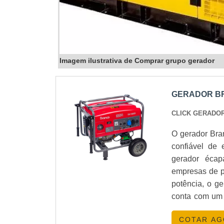
Imagem ilustrativa de Comprar grupo gerador
GERADOR BR
CLICK GERADO
O gerador Bra
confiável de 
gerador écap
empresas de p
potência, o g
conta com um s
funcionament
COTAR A
gerador Bran