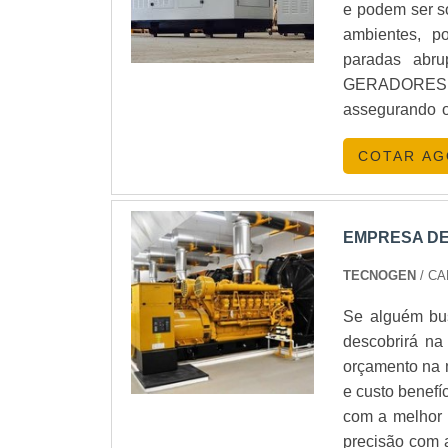
e podem ser so
640 x 520 x 
ambientes, p
mmPeso: 82 Kg
paradas abr
geradores, a
GERADORES Na
comprometime
assegurando o
gerador conf
empresas e es
excelente esc
COTAR A
esporadicamen
fonte de energi
papel
em:Hospitais;
que melhor de
EMPRESA DE
mercado em d
TECNOGEN
/ CA
depende da ne
e máximo apr
Se alguém bus
exemplo..Adem
descobrirá n
diários, sem
orçamento na 
necessidade
e custo benefí
prazos.OND
com a melhor
2011, a MM Ge
precisão com 