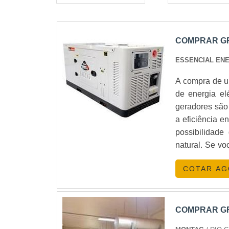
COMPRAR G
ESSENCIAL EN
A compra de u
de energia el
geradores são
a eficiência e
possibilidade
natural. Se vo
conferir as op
COTAR A
COMPRAR G