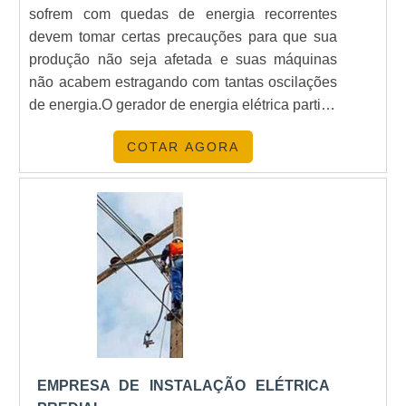
sofrem com quedas de energia recorrentes
devem tomar certas precauções para que sua
produção não seja afetada e suas máquinas
não acabem estragando com tantas oscilações
de energia.O gerador de energia elétrica partida
automática é a solução mais aconselhável para
COTAR AGORA
locais que não podem ter nem ao menos
segundos sem energia, como hospitais,
empresas, casas de show e tantos outros que
dependem diretamente ....
EMPRESA DE INSTALAÇÃO ELÉTRICA