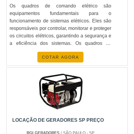
Os quadros de comando elétrico são
equipamentos fundamentais para o
funcionamento de sistemas elétricos. Eles são
responsáveis por controlar, monitorar e proteger
os circuitos elétricos, garantindo a segurança e
a eficiência dos sistemas. Os quadros de
comando elétrico são fabricados com materiais
COTAR AGORA
resistentes e de alta qualidade, para garantir a
durabilidade e a confiabilidade dos
equipamentos. Além disso, eles são projetados
para atender às necessidades específicas de
cada cliente, oferecendo soluções
personalizadas.
LOCAÇÃO DE GERADORES SP PREÇO
RGI GERADORES
/ SÃO PAULO - SP