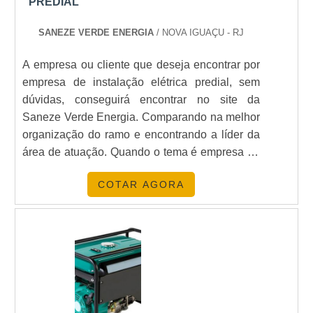
PREDIAL
SANEZE VERDE ENERGIA
/ NOVA IGUAÇU - RJ
A empresa ou cliente que deseja encontrar por
empresa de instalação elétrica predial, sem
dúvidas, conseguirá encontrar no site da
Saneze Verde Energia. Comparando na melhor
organização do ramo e encontrando a líder da
área de atuação. Quando o tema é empresa de
instalação elétrica predial, com os
COTAR AGORA
colaboradores da Saneze Verde Energia irá
encontrar ótima qualidade com
comprometimento com os resultados dos
clientes. UM POUCO MAIS SOBRE EMPRESA
DE INSTALAÇÃO ELÉTRICA PREDIAL Há
muitas maneiras eficientes de demonstrar
competência e excelência em sua área de
atuação. A Saneze Verde Energia centraliza