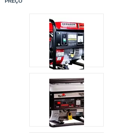
PREÇO
LOCAÇÃO DE GERADOR PREÇOQuem procura
qualificados para atendimento pelos diversos
por gerador de energia preço acessível e em uma
canais de relacionamento da empresa que
empresa segura, encontra na RGI Geradores.
estão esperando seu contato para tirar todas as
Disponibilizando para os clientes manutenção
suas dúvidas e melhor atender. QUALIDADE
preventiva e corretiva em grupos geradores
COMPROVADA NO SEGMENTO Somente na
multimarcas e remoção de equipamentos GMG,
Saneze Verde Energia tem o que há de melhor
visando sempre a qualidade final para a fidelização
no mercado de soluções em Engenharia
do cliente.Não obstante, quando falamos em locação
Elétrica. É possível encontrar uma grande
de gerador preço, mais do que visar apenas
variedade no portfólio como instalação de para-
lucratividade, deve oferecer produtos e serviços que
raios e análise para dimensionamento de
tenham ótima qualidade e assertividade, detalhes
banco de capacitores com ótima qualidade e
que passam despercebidos e podem gerar prejuízo
proteção. Para tal sucesso, a empresa investiu
futuros para os clientes.Existem muitas formas
em profissionais competentes e em
diferentes de demonstrar conhecimento e autoridade
equipamentos inovadores. A Saneze Verde
em sua área de atuação. Boas razões pelas quais a
Energia é uma empresa que tem sido apontada
RGI Geradores é referência quando procurar gerador
de forma positiva no segmento pela seriedade e
de energia:Comprometida com os
qualidade, que comprovam sua essência de
serviços; Responsável;Altamente
trazer o melhor para os parceiros. .