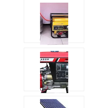
qualificada;Inovadora;Segura.PARTICULARIDADES
SINGULARES DA EMPRESASomente na RGI
Geradores existe variedade e qualidade quando o
assunto for locação de gerador preço. A empresa
oferece opções como automação e retrofit de
equipamentos e troca de óleo e filtros.Isso se deve
ao fato de a empresa ser comprometida com os
serviços e segura, conquistas adquiridas porque
investiu em uma estrutura que hoje conta com
escritório de alta qualidade onde são realizadas as
atividades e catálogo de serviços variado. Tudo isso,
unido a um time de colaboradores proativos e
profissionais certificados, fecha todo o ciclo de
entrega com excelência para toda a carteira de
clientes..