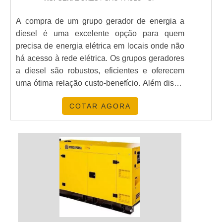
A compra de um grupo gerador de energia a
diesel é uma excelente opção para quem
precisa de energia elétrica em locais onde não
há acesso à rede elétrica. Os grupos geradores
a diesel são robustos, eficientes e oferecem
uma ótima relação custo-benefício. Além disso,
eles são fáceis de instalar e manter, e podem
COTAR AGORA
ser usados em diversas aplicações, como em
residências, empresas, indústrias, hospitais,
entre outros. Se você está procurando por um
grupo gerador de energia a diesel, não deixe de
conferir as opções disponíveis no mercado.