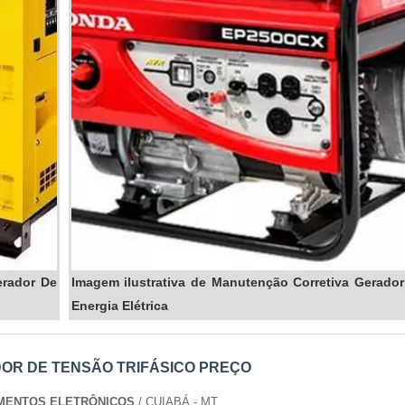
 REALIZAR A MANUTENÇÃO CORRETIVA?
so e do ambiente em que o gerador opera, mas recomenda-se
ÃO CORRETIVA DE UM GERADOR?
o problema e o tipo de gerador, mas a
Energia24Horas
ofe
ANUTENÇÃO PREVENTIVA E CORRETIVA?
as antes que ocorram, enquanto a corretiva trata problema
erador De
Imagem ilustrativa de Manutenção Corretiva Gerado
Energia Elétrica
SA DE MANUTENÇÃO CORRETIVA?
DOR DE TENSÃO TRIFÁSICO PREÇO
 a disponibilidade de serviços 24/7, como a oferecida 
PAMENTOS ELETRÔNICOS
/ CUIABÁ - MT