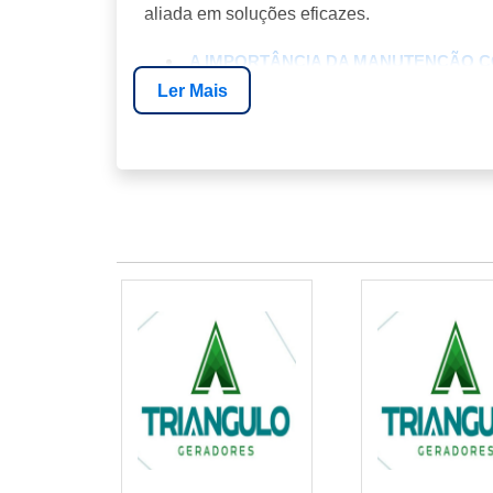
aliada em soluções eficazes.
A IMPORTÂNCIA DA MANUTENÇÃO C
Ler Mais
O PROCESSO DE MANUTENÇÃO COR
BENEFÍCIOS DE UMA MANUTENÇÃO
SOBRE A ENERGIA24HORAS
PERGUNTAS FREQUENTES
A IMPORTÂNCIA DA MAN
Em um cenário onde a continuidade dos neg
para garantir a operação ininterrupta das
causar prejuízos significativos, especialmen
O PROCESSO DE MANUTE