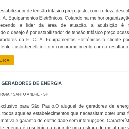
stabilizador de tensão trifásico preço justo, com certeza desco
C. A. Equipamentos Eletrônicos. Cotando na melhor organizaçã
s de energia é fundamental para o sucesso de qualquer negó
ecendo a líder da área de atuação, a aquisição é 
uções de manutenção corretiva confiáveis e eficazes. Entr
do o desejo é por estabilizador de tensão trifásico preço acess
dade de sua operação.
radores da E. C. A. Equipamentos Eletrônicos o cliente po
elente custo-benefício com comprometimento com o resultado
madores
|
Grupo Gerador
|
Subestação
.
IS SOBRE O ESTABILIZADOR DE TENSÃO TRIFÁSICO P
GORA
A. Equipamentos Eletrônicos objetiva seus reforços em prod
 para os parceiros com escritório de alta qualidade onde
 atividades e equipamentos de última geração, tudo isso 
ilizador de tensão trifásico preço acessível com excelente cu
 GERADORES DE ENERGIA
á muitas maneiras eficientes de uma empresa demons
ERGIA
/ SANTO ANDRÉ - SP
 excelência e destaque em sua área de atuação. A E. C
Eletrônicos se mostra referência por ter: Soluções para sist
xclusivo para São Paulo.O aluguel de geradores de energ
nergia; Atendimentos a indústrias e comércios de diversos ra
a todos aqueles estabelecimentos que necessitam obter uma f
 de excelente qualidade; Profissionais com vasta experiênci
ernativa e garantia de eletricidade sem interrupções. Caracterís
o.Sem trocar o foco sobre estabilizador de tensão trifásico p
e energia é cosntruído a partir de uma estrura de metal que v