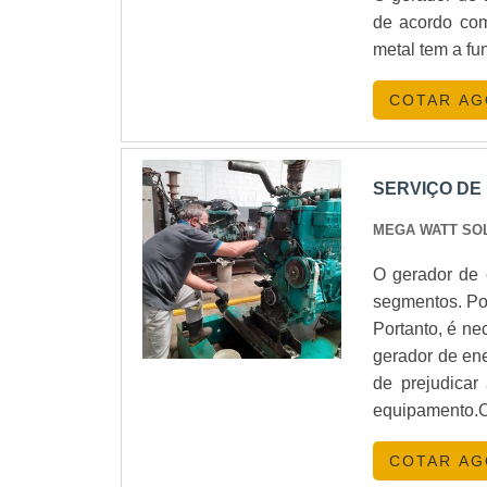
justo, sempre
de acordo com
ótima qualidad
metal tem a fu
procedência e
Equipamentos 
COTAR A
trata de empr
estabilizadore
há de melho
SERVIÇO DE
SEGMENTOSome
MEGA WATT SO
melhor no merc
grupo gerador
O gerador de 
oferece itens
segmentos. Por
estacionárias 
Portanto, é ne
padrão, a em
gerador de ene
modernas e em
de prejudicar
Equipamentos 
equipamento
pela idoneida
como o própri
clientes.
COTAR A
potenciais pr