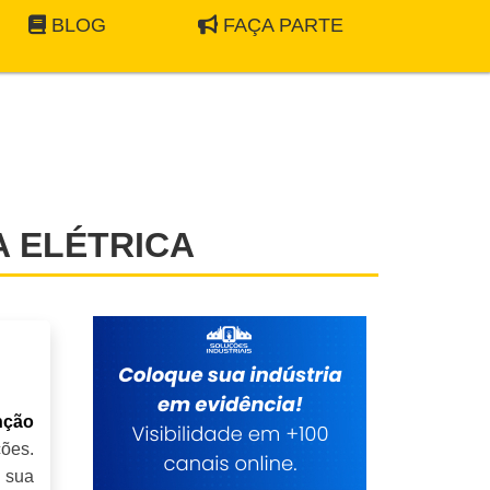
BLOG
FAÇA PARTE
 ELÉTRICA
nção
ões.
 sua