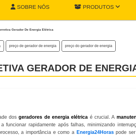
SOBRE NÓS
PRODUTOS
rretiva Gerador De Energia Elétrica
a
preço de gerador de energia
preço do gerador de energia
IVA GERADOR DE ENERGIA
dade dos
é crucial. A
geradores de energia elétrica
manute
a funcionar rapidamente após falhas, minimizando interrupç
processo, a importância e como a
Energia24Horas
pode ser