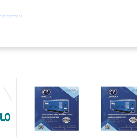
ORRETIVA
RETIVA
 ADEQUADA
UTENÇÃO CORRETIVA
ócios é essencial, a manutenção corretiva emerge como um p
 empresas. Dados recentes indicam que falhas em geradores p
te em setores críticos como saúde e tecnologia.
NÇÃO CORRETIVA