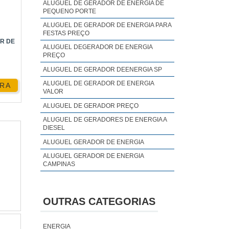
ALUGUEL DE GERADOR DE ENERGIA DE
PEQUENO PORTE
cados
ALUGUEL DE GERADOR DE ENERGIA PARA
FESTAS PREÇO
R DE
ALUGUEL DEGERADOR DE ENERGIA
PREÇO
ALUGUEL DE GERADOR DEENERGIA SP
gurar
ALUGUEL DE GERADOR DE ENERGIA
RA
VALOR
ALUGUEL DE GERADOR PREÇO
ALUGUEL DE GERADORES DE ENERGIA A
DIESEL
ALUGUEL GERADOR DE ENERGIA
uras
ALUGUEL GERADOR DE ENERGIA
CAMPINAS
ALUGUEL GERADOR DE ENERGIA PREÇO
ALUGUEL GERADOR DE ENERGIA SP
OUTRAS CATEGORIAS
s e a
ALUGUEL GERADOR DE ENERGIA VALOR
nção
ANALISE DE QUALIDADE DE ENERGIA
ENERGIA
ELÉTRICA