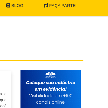
BLOG
FAÇA PARTE
ia e
 que
você