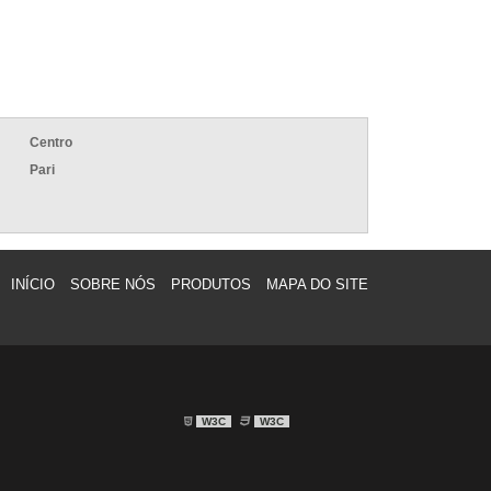
SOLAR
ENERGIA FOTOVOLTAICA EM SP
ENERGIA FOTOVOLTAICA HOSPITALAR
ENERGIA FOTOVOLTAICA PARA COMÉRCIO
ENERGIA FOTOVOLTAICA PARA EDIFÍCIOS
Centro
ENERGIA FOTOVOLTAICA PARA HOTÉIS
Pari
ENERGIA FOTOVOLTAICA PARA INDÚSTRIA
ENERGIA FOTOVOLTAICA PARA
RESTAURANTE
ENERGIA FOTOVOLTAICA RESIDENCIAL
INÍCIO
SOBRE NÓS
PRODUTOS
MAPA DO SITE
ENERGIA SOLAR FOTOVOLTAICA EM SP
ENERGIA SOLAR FOTOVOLTAICA
RESIDENCIAL EM SP
FORNECEDOR DE SISTEMA
FOTOVOLTAICO
INSTALAÇÃO DE ENERGIA SOLAR
W3C
W3C
RESIDENCIAL PREÇO
INSTALAÇÃO DE SISTEMA DE ENERGIA
SOLAR