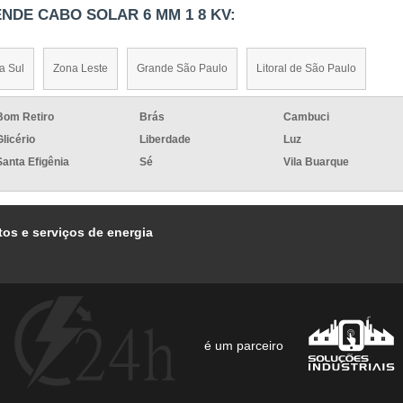
NDE CABO SOLAR 6 MM 1 8 KV:
a Sul
Zona Leste
Grande São Paulo
Litoral de São Paulo
Bom Retiro
Brás
Cambuci
Glicério
Liberdade
Luz
Santa Efigênia
Sé
Vila Buarque
os e serviços de energia
é um parceiro