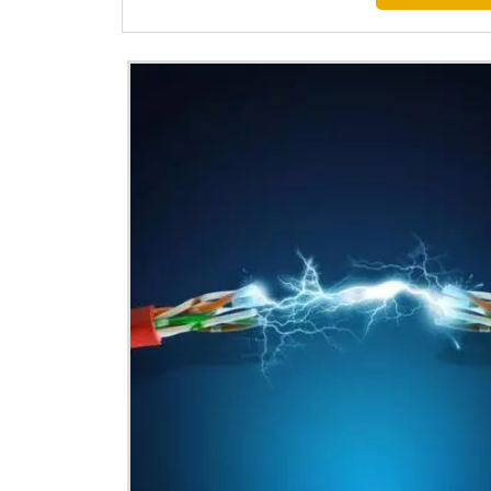
A Energia24Horas é líder no fornecimen
produtos de alta qualidade e suporte técnic
PERGUNTAS FREQUENTE
O QUE É UM CABO SOLAR 6 M
É um cabo específico para sistemas fotovol
adversas.
COMO ESCOLHER O CABO SO
Considere a capacidade de carga, resis
solares.
POR QUE A MANUTENÇÃO RE
Para garantir o funcionamento seguro e efic
componentes.