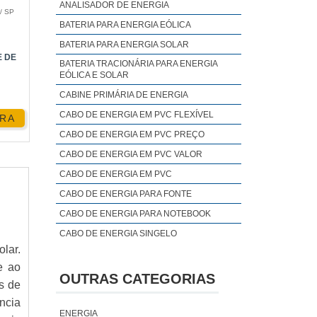
ANALISADOR DE ENERGIA
/ SP
BATERIA PARA ENERGIA EÓLICA
BATERIA PARA ENERGIA SOLAR
 UV,
 DE
BATERIA TRACIONÁRIA PARA ENERGIA
EÓLICA E SOLAR
CABINE PRIMÁRIA DE ENERGIA
CABO DE ENERGIA EM PVC FLEXÍVEL
RA
res,
CABO DE ENERGIA EM PVC PREÇO
CABO DE ENERGIA EM PVC VALOR
CABO DE ENERGIA EM PVC
CABO DE ENERGIA PARA FONTE
CABO DE ENERGIA PARA NOTEBOOK
CABO DE ENERGIA SINGELO
ança
lar.
CABO DE ENERGIA
e ao
COMBATE A PERDAS DE ENERGIA
OUTRAS CATEGORIAS
os de
COMPENSADOR DE ENERGIA
ência
CONSERTO DE CONVERSORES DE
ENERGIA