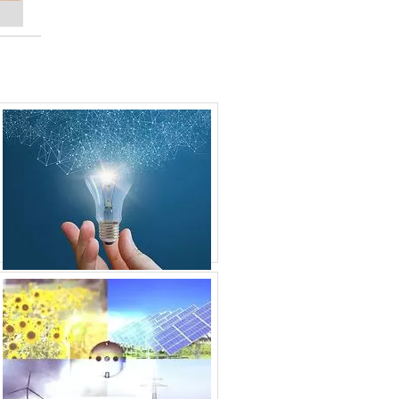
MONITOR DE ENERGIA
PAINEL DE ENERGIA SOLAR
 dos
PLACA DE ENERGIA SOLAR INDUSTRIAL
PLACA DE ENERGIA SOLAR PARA
RESIDÊNCIA
PLACA DE ENERGIA SOLAR PREÇO
PLACA DE ENERGIA SOLAR VALOR
a. A
PLACA DE ENERGIA SOLAR
site
PLACA ENERGIA SOLAR PREÇO
PLACA ENERGIA SOLAR
PROJETO DE ENERGIA SOLAR
QUADRO DEDISTRIBUIÇÃO DE ENERGIA
PREÇO
QUADRO DE ENERGIA TRIFÁSICO
QUADRO DE ENERGIA
QUANTO CUSTA UMA PLACA DE ENERGIA
SOLAR
RÉGUA DE ENERGIA PARA RACK