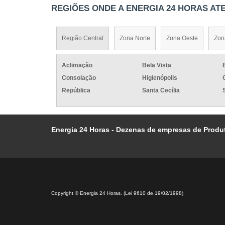
REGIÕES ONDE A ENERGIA 24 HORAS ATE
Região Central
Zona Norte
Zona Oeste
Zon
Aclimação
Bela Vista
Consolação
Higienópolis
República
Santa Cecília
Energia 24 Horas - Dezenas de empresas de Produt
Copyright © Energia 24 Horas. (Lei 9610 de 19/02/1998)