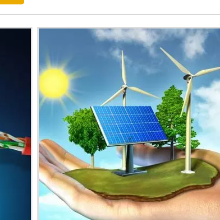
to de componentes para sistemas de energia solar, oferec
o especializado.
S
M 1 8 KV?
taicos, projetado para suportar alta tensão e condições ambien
LAR IDEAL?
tência às intempéries e compatibilidade com seus compone
GULAR É IMPORTANTE?
iente do seu sistema, evitando falhas e prolongando a vida útil