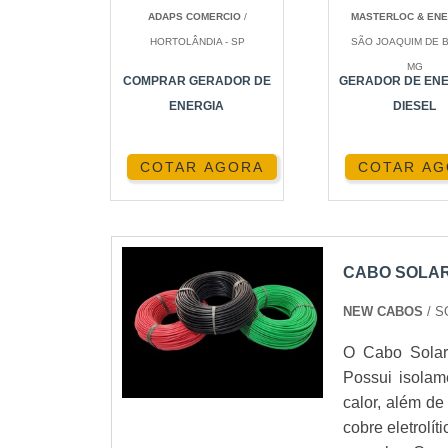
ESPECIFICAÇÕES TÉCNICAS
ADAPS COMERCIO
/
MASTERLOC & ENE
HORTOLÂNDIA - SP
SÃO JOAQUIM DE B
O cabo solar 6 mm 1 8 kV é projetado pa
MG
COMPRAR GERADOR DE
GERADOR DE ENE
garantindo uma vida útil prolongada.
ENERGIA
DIESEL
APLICAÇÕES
COTAR AGORA
COTAR A
Utilizado em sistemas fotovoltaicos, e
proporcionando segurança e eficiência.
INSTALAÇÃO CORRETA D
CABO SOLAR 
PASSOS PARA UMA INSTALA
NEW CABOS
/ 
A instalação deve ser feita por profissio
O Cabo Solar
sejam seguidas. Veja o guia detalhado em 
Possui isolam
calor, além de
MANUTENÇÃO E CUIDAD
cobre eletrolí