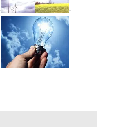
RETIFICADOR DE ENERGIA
SISTEMA DE ENERGIA MODULAR
SISTEMA DE ENERGIA SOLAR
RESIDENCIAL
SISTEMA DE ENERGIA SOLAR
SISTEMA DE ENERGIA
SISTEMA ENERGIA SOLAR
SISTEMA ININTERRUPTO DE ENERGIA UPS
SOFTWARE PARA ENERGIA
SOLUÇÕES EM ENERGIA
TRANSDUTOR DE ENERGIA 4220
TRANSDUTOR DE ENERGIA
VERIFICADOR DE MEDIDORES DE
ENERGIA
DISTRIBUIDOR DE SISTEMA SOLAR
FOTOVOLTAICO
EMPRESA DE INSTALAÇÃO DE ENERGIA