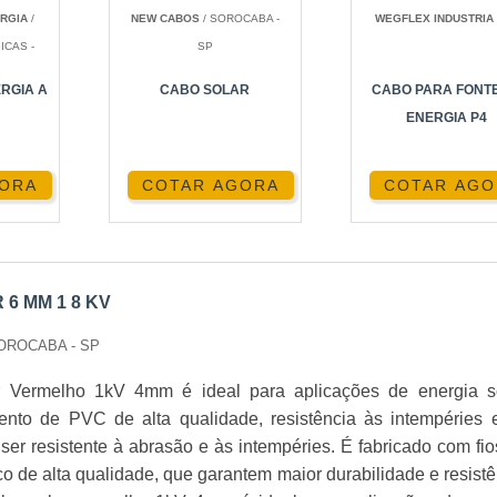
RGIA
/
NEW CABOS
/ SOROCABA -
WEGFLEX INDUSTRIA
ICAS -
SP
ra suportar condições extremas de temperatura e radiação
RGIA A
CABO SOLAR
CABO PARA FONTE
ENERGIA P4
GORA
COTAR AGORA
COTAR AGO
sse cabo é ideal para conectar painéis solares e inverso
O CABO SOLAR
6 MM 1 8 KV
ÇÃO SEGURA
SOROCABA - SP
nais qualificados para garantir que todas as normas de segur
 Vermelho 1kV 4mm é ideal para aplicações de energia so
nosso site
aqui
.
ento de PVC de alta qualidade, resistência às intempéries 
 ser resistente à abrasão e às intempéries. É fabricado com fi
OS
tico de alta qualidade, que garantem maior durabilidade e resist