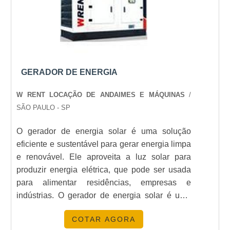
QUAL É O CUSTO MÉDIO DE
instalação.
LOCAÇÃO DE UM GERADOR?
Os custos variam conforme a capacidade do
gerador e a duração da locação. Verifique preços
na
Energia24Horas
.
GERADOR DE ENERGIA
PRECISO DE SUPORTE TÉCNICO
W RENT LOCAÇÃO DE ANDAIMES E MÁQUINAS
/
DURANTE A LOCAÇÃO?
SÃO PAULO - SP
Sim, e a
Energia24Horas
oferece suporte
O gerador de energia solar é uma solução
completo durante todo o período de locação.
eficiente e sustentável para gerar energia limpa
e renovável. Ele aproveita a luz solar para
OS GERADORES SÃO
produzir energia elétrica, que pode ser usada
ADEQUADOS PARA LOCAIS
para alimentar residências, empresas e
REMOTOS?
indústrias. O gerador de energia solar é uma
alternativa econômica e ambientalmente
Sim, a locação de geradores é uma excelente
COTAR AGORA
amigável para gerar energia limpa e renovável,
solução para locais remotos onde a rede elétrica é