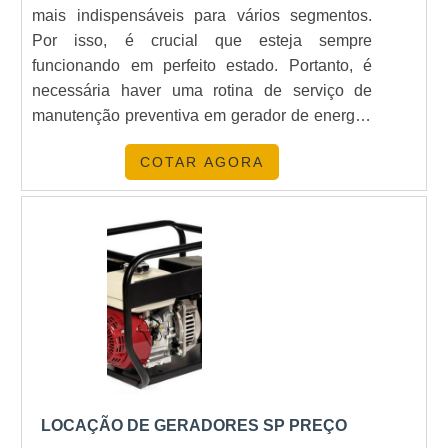
mais indispensáveis para vários segmentos.
Por isso, é crucial que esteja sempre
funcionando em perfeito estado. Portanto, é
necessária haver uma rotina de serviço de
manutenção preventiva em gerador de energia,
pois a falha de qualquer componente do grupo
COTAR AGORA
gerador, além de prejudicar as as operações do
usuário da máquina, pode danificar todo o
equipamento.O SERVIÇO OFERECE
DIVERSAS VANTAGENSEm linhas gerais,
como o próprio nome diz, a manutenção
prevent.
LOCAÇÃO DE GERADORES SP PREÇO