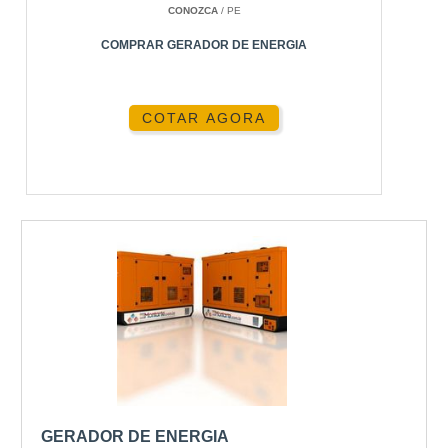
CONOZCA
/ PE
de alta capacidade.
COMPRAR GERADOR DE ENERGIA
GERADORES DE PEQUENO PORTE
Ideais para eventos menores ou uso residencial, os
COTAR AGORA
geradores de até
65 Kva
são versáteis e práticos.
GERADORES DE GRANDE PORTE
Para operações industriais ou grandes eventos, os
geradores de alta capacidade garantem energia
contínua e confiável.
ENTENDENDO OS CUSTOS
ENVOLVIDOS
Compreender os custos é essencial para tomar
uma decisão informada. Os preços variam
GERADOR DE ENERGIA
conforme a capacidade e o tempo de locação.