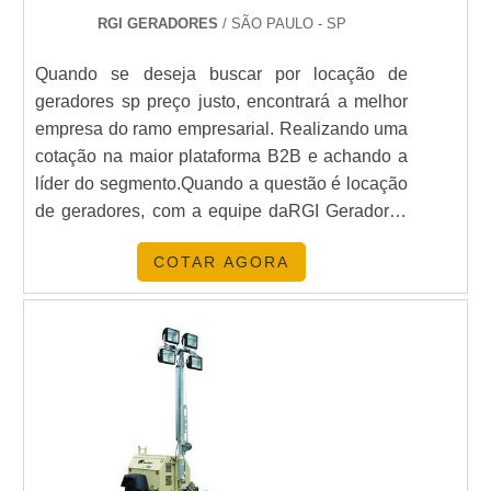
RGI GERADORES
/ SÃO PAULO - SP
Quando se deseja buscar por locação de
geradores sp preço justo, encontrará a melhor
empresa do ramo empresarial. Realizando uma
cotação na maior plataforma B2B e achando a
líder do segmento.Quando a questão é locação
de geradores, com a equipe daRGI Geradores
receberá ótima qualidade com assistência
COTAR AGORA
técnica especializada em motores, geradores e
painéis de comando.UM POUCO MAIS SOBRE
LOCAÇÃO DE GERADORES SP PREÇOHá
muitas maneiras eficientes de demonstrar
competência e excelência em sua área de
atuação. A RGI Geradores centraliza seus
esforços em oferecer aos parceiros uma
estrutura com: Escritório de alta qualidade onde
são realizadas as atividades; Catálogo amplo