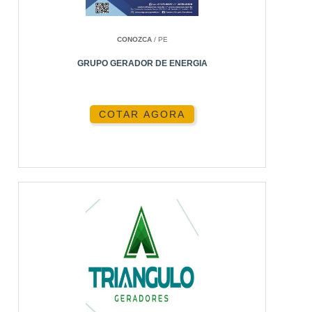
Com a locação, é possível ajustar a capacidade de
energia de acordo com suas necessidades
CONOZCA
/ PE
específicas, garantindo sempre a melhor
performance sem gastos excessivos.
GRUPO GERADOR DE ENERGIA
MANUTENÇÃO E SUPORTE
INCLUSOS
COTAR AGORA
Ao alugar, você conta com suporte técnico e
manutenção preventiva, minimizando riscos de
falhas e garantindo operação contínua.
COMO FUNCIONA O
PROCESSO DE LOCAÇÃO
O processo de locação é simples e eficiente. A
Energia24Horas
oferece suporte total desde a
seleção do equipamento até a instalação no local
desejado.