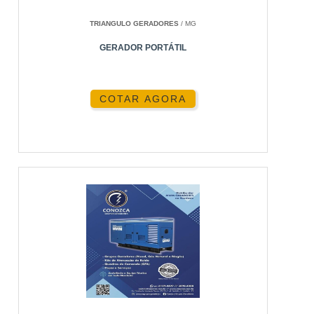
TRIANGULO GERADORES
/ MG
ESCOLHA DO EQUIPAMENTO
GERADOR PORTÁTIL
Após uma análise das necessidades energéticas, a
equipe ajuda na escolha do gerador ideal, seja um
gerador de energia 200 Kva
ou outro modelo.
COTAR AGORA
INSTALAÇÃO E OPERAÇÃO
Profissionais qualificados realizam a instalação e
garantem que o equipamento opere com máxima
eficiência.
TIPOS DE GERADORES
DISPONÍVEIS PARA LOCAÇÃO
A diversidade de geradores disponíveis é um dos
grandes diferenciais. Na
Energia24Horas
,
encontra-se desde opções compactas até modelos