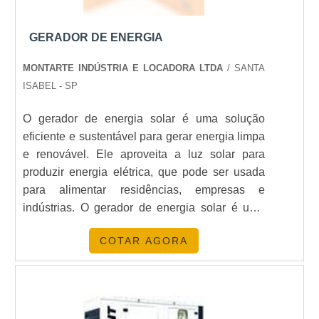
de nossos clientes.
PERGUNTAS FREQUENTES
GERADOR DE ENERGIA
QUAIS SÃO OS BENEFÍCIOS DE
MONTARTE INDÚSTRIA E LOCADORA LTDA
/ SANTA
ALUGAR UM GERADOR DE
ISABEL - SP
ENERGIA?
O gerador de energia solar é uma solução
Alugar um gerador oferece flexibilidade, custos
eficiente e sustentável para gerar energia limpa
reduzidos e suporte técnico, garantindo energia
e renovável. Ele aproveita a luz solar para
segura e contínua.
produzir energia elétrica, que pode ser usada
para alimentar residências, empresas e
COMO ESCOLHER O GERADOR
indústrias. O gerador de energia solar é uma
IDEAL PARA MEU EVENTO?
alternativa econômica e ambientalmente
COTAR AGORA
amigável para gerar energia limpa e renovável,
Consulte especialistas da
Energia24Horas
para
pois não emite gases poluentes e não depende
uma análise personalizada das suas necessidades
de combustíveis fósseis. Além disso, é uma
energéticas.
solução de baixo custo, pois não há
necessidade de manutenção ou custos de