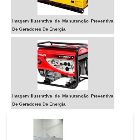
manutenção de geradores de energia em
Campinas
.
Imagem ilustrativa de Manutenção Preventiva
Para garantir a eficiência e segurança do seu
De Geradores De Energia
gerador de energia, entre em contato com a
Energia24Horas
hoje mesmo. Nossos
especialistas estão prontos para atendê-lo!
Veja mais:
Energia
|
Geradores
|
Transformadores
|
Grupo Gerador
|
Subestação
.
Imagem ilustrativa de Manutenção Preventiva
De Geradores De Energia