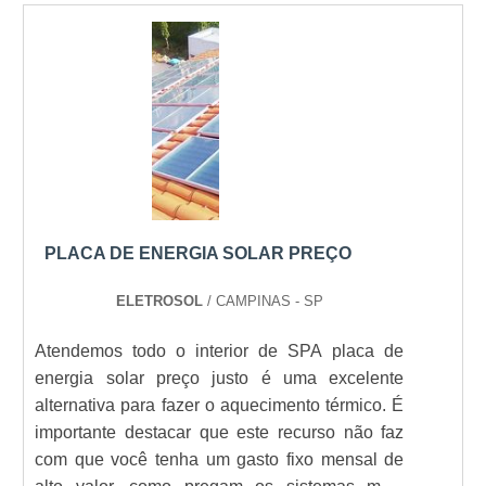
sem abastecimento energético. Diferenciais de
melhor para todos os clientes..
uso do p....
PLACA DE ENERGIA SOLAR PREÇO
ELETROSOL
/ CAMPINAS - SP
Atendemos todo o interior de SPA placa de
energia solar preço justo é uma excelente
alternativa para fazer o aquecimento térmico. É
importante destacar que este recurso não faz
com que você tenha um gasto fixo mensal de