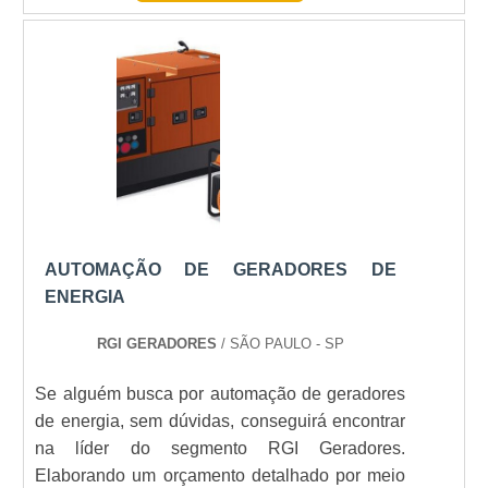
 pape
is;Supermercados;Casamentos;Aniversários;Shows;Shoppings
desempenhe a versatilidade, o gerador é disponibilizado no
 diferentes potências. Isso porque a escolha do melhor 
necessidade energética do local de aplicação, o que traz seg
aproveitamento de matérias-primas em ambientes fabris
emais, é possível firmar contrato de locação com base em p
emanais, mensais e até mesmo por mais de três meses. 
de de contar com uma empresa especializada e que res
NDE REALIZAR A LOCAÇÃO DE GERADORES DIESELFunda
AUTOMAÇÃO DE GERADORES DE
 Geradores tem expressivo reconhecimento no ramo de atu
ENERGIA
ibiliza preço justo e trabalha com base nas necessidades d
tre em contato agora mesmo com um dos profissionais e saib
RGI GERADORES
/ SÃO PAULO - SP
 qualidade que ela oferece!.
Se alguém busca por automação de geradores
de energia, sem dúvidas, conseguirá encontrar
na líder do segmento RGI Geradores.
Elaborando um orçamento detalhado por meio