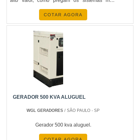
alto valor, como pregam os sistemas mais
presentes no mercado de energia. Este tipo de
COTAR AGORA
sistema de aquecimento funciona de forma
eficiente. A placa é responsável por captar as
energias vindas dos raios solares e transforma-
las e....
GERADOR 500 KVA ALUGUEL
WGL GERADORES
/ SÃO PAULO - SP
Gerador 500 kva aluguel.
COTAR AGORA