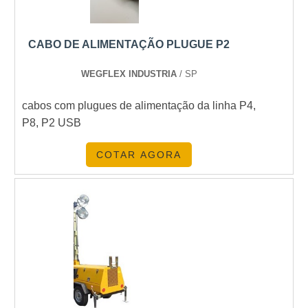
clientes, que são os maiores objetivos da marca
Kiyoshi Geradores, sendo assim, a empresa
tem sido preferência no segmento, pois tem
CABO DE ALIMENTAÇÃO PLUGUE P2
seriedade e qualidade, o que garante a melhor
experiência de todos os clientes..
WEGFLEX INDUSTRIA
/ SP
cabos com plugues de alimentação da linha P4,
P8, P2 USB
COTAR AGORA