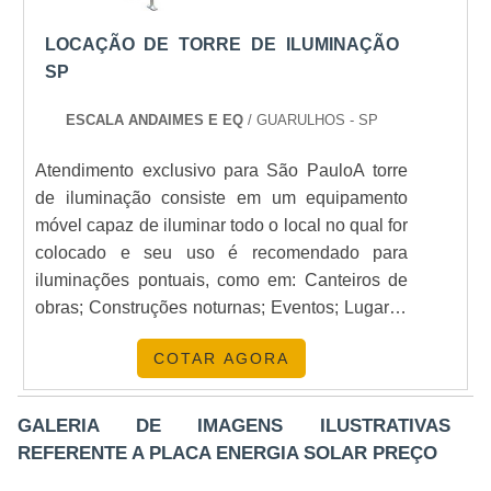
LOCAÇÃO DE TORRE DE ILUMINAÇÃO
SP
ESCALA ANDAIMES E EQ
/ GUARULHOS - SP
Atendimento exclusivo para São PauloA torre
de iluminação consiste em um equipamento
móvel capaz de iluminar todo o local no qual for
colocado e seu uso é recomendado para
iluminações pontuais, como em: Canteiros de
obras; Construções noturnas; Eventos; Lugares
com dificuldade de instalação elétrica. Cabível
COTAR AGORA
a qualquer segmento, a torre, no setor de
construção civil, por exemplo, pode garantir
uma maior produtividade dos trabalhadores,
GALERIA DE IMAGENS ILUSTRATIVAS
bem como o cumprimento de prazos dentro do
REFERENTE A PLACA ENERGIA SOLAR PREÇO
estipulado, uma .