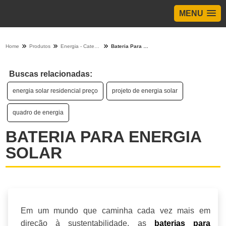
MENU
Home
Produtos
Energia - Categoria
Bateria Para Energia Solar
Buscas relacionadas:
energia solar residencial preço
projeto de energia solar
quadro de energia
BATERIA PARA ENERGIA
SOLAR
Em um mundo que caminha cada vez mais em
direção à sustentabilidade, as
baterias para