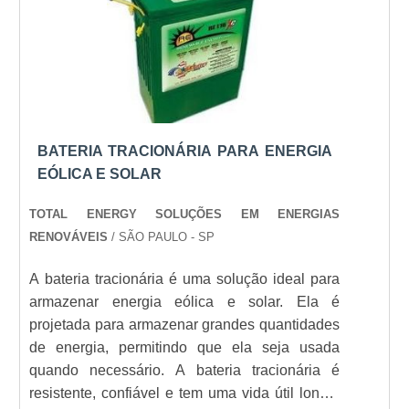
Investir em uma
é
bateria para energia solar
essencial para maximizar o retorno de sistemas
fotovoltaicos. Se você deseja explorar as melhores
opções, visite a
Energia24Horas
e descubra como
podemos ajudar a otimizar seu consumo de energia.
BATERIA TRACIONÁRIA PARA ENERGIA
Veja mais:
Energia
|
Geradores
|
Transformadores
EÓLICA E SOLAR
|
Grupo Gerador
|
Subestação
.
TOTAL ENERGY SOLUÇÕES EM ENERGIAS
RENOVÁVEIS
/ SÃO PAULO - SP
A bateria tracionária é uma solução ideal para
armazenar energia eólica e solar. Ela é
projetada para armazenar grandes quantidades
de energia, permitindo que ela seja usada
quando necessário. A bateria tracionária é
resistente, confiável e tem uma vida útil longa,