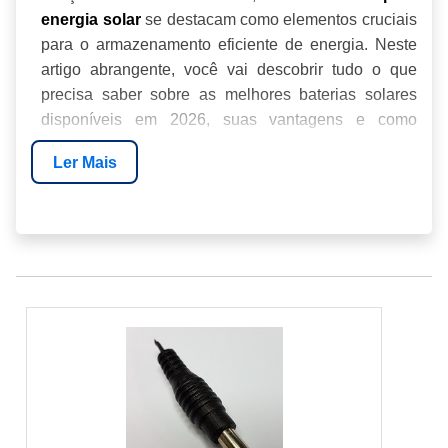
se destacam como elementos cruciais
energia solar
para o armazenamento eficiente de energia. Neste
artigo abrangente, você vai descobrir tudo o que
precisa saber sobre as melhores baterias solares
disponíveis em 2026, suas vantagens e como
escolher a ideal para suas necessidades.
Ler Mais
INTRODUÇÃO
TIPOS DE BATERIAS PARA ENERGIA SOLAR
COMO ESCOLHER A MELHOR BATERIA
BENEFÍCIOS DAS BATERIAS SOLARES
CUSTOS E INVESTIMENTOS
SOBRE A ENERGIA24HORAS
PERGUNTAS FREQUENTES