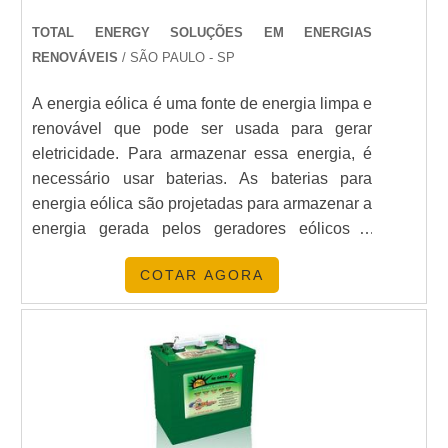
A Energia24Horas é referência em soluções de
TOTAL ENERGY SOLUÇÕES EM ENERGIAS
energia solar. Com anos de experiência, oferecemos
RENOVÁVEIS
/ SÃO PAULO - SP
suporte completo para quem deseja adotar energias
renováveis. Saiba mais sobre nossas opções de
A energia eólica é uma fonte de energia limpa e
Placas de Energia Solar Para Residência
.
renovável que pode ser usada para gerar
eletricidade. Para armazenar essa energia, é
PERGUNTAS FREQUENTES
necessário usar baterias. As baterias para
energia eólica são projetadas para armazenar a
QUAL O VALOR DE UMA BATERIA
energia gerada pelos geradores eólicos e
PARA ENERGIA SOLAR?
fornecer energia quando necessário. Elas são
COTAR AGORA
projetadas para suportar as variações de
O preço pode variar de acordo com a tecnologia e
tensão e corrente geradas pelos geradores
capacidade, mas geralmente começa em torno de
eólicos, além de oferecer um alto nível de
R$ 2.000 para baterias de chumbo-ácido.
desempenho e confiabilidade.
QUANTAS HORAS DURA UMA
BATERIA DE ENERGIA SOLAR?