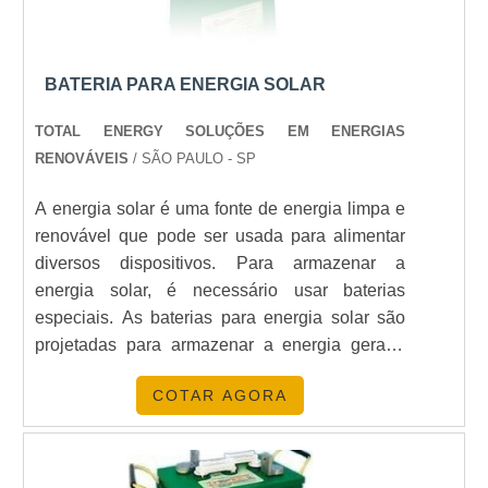
A duração depende da capacidade da bateria e do
consumo. Em média, uma bateria pode durar de 5 a
10 horas.
BATERIA PARA ENERGIA SOLAR
É PERMITIDO USAR BATERIA PARA
TOTAL ENERGY SOLUÇÕES EM ENERGIAS
ARMAZENAR ENERGIA SOLAR EM
RENOVÁVEIS
/ SÃO PAULO - SP
CASA?
A energia solar é uma fonte de energia limpa e
Sim, é permitido e incentivado, pois aumenta a
renovável que pode ser usada para alimentar
eficiência e independência energética.
diversos dispositivos. Para armazenar a
energia solar, é necessário usar baterias
QUANTO CUSTA UM SISTEMA DE
especiais. As baterias para energia solar são
ENERGIA SOLAR COM BATERIA?
projetadas para armazenar a energia gerada
Os custos variam, mas um sistema completo pode
pelos painéis solares e fornecer energia
COTAR AGORA
custar entre R$ 10.000 e R$ 50.000, dependendo da
quando necessário. Elas são resistentes às
capacidade e tecnologia.
intempéries e possuem uma vida útil longa, o
que torna a energia solar uma opção viável
CONCLUSÃO
para uso doméstico e comercial.