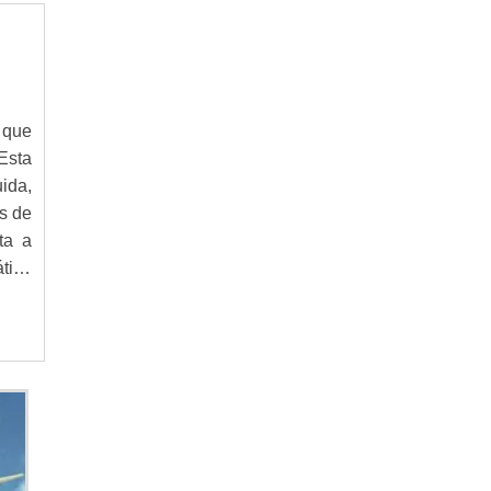
12ah
FONTES DE ENERGIA
GERAÇÃO DE ENERGIA SOLAR
INSTALAÇÃO DE ENERGIA SOLAR
IPT PARA DADOS E ENERGIA
endo
 que
KIT DE ENERGIA SOLAR
 Esta
KIT ENERGIA SOLAR RESIDENCIAL
ida,
MEDIDOR DE ENERGIA DIGITAL KRON
as de
MEDIDOR DE ENERGIA DIGITAL
ta a
eal.
MEDIDOR DE ENERGIA ELÉTRICA DIGITAL
tica
MEDIDOR DE ENERGIA ELÉTRICA
ações
MEDIDOR DE ENERGIA KRONPREÇO
MEDIDOR DE ENERGIA KRON
icos
MEDIDOR DE ENERGIA
MEDIDOR ELETRÔNICODE ENERGIA KRON
MEDIDOR ENERGIA ELÉTRICA
MEDIDOR ENERGIA