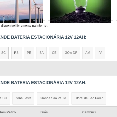
dades energéticas sejam atendidas com excelência.
Compre ag
as pode fazer!
madores
|
Grupo Gerador
|
Subestação
.
disponível livremente na internet
NDE BATERIA ESTACIONÁRIA 12V 12AH:
SC
RS
PE
BA
CE
GO e DF
AM
PA
NDE BATERIA ESTACIONÁRIA 12V 12AH:
a Sul
Zona Leste
Grande São Paulo
Litoral de São Paulo
Bom Retiro
Brás
Cambuci