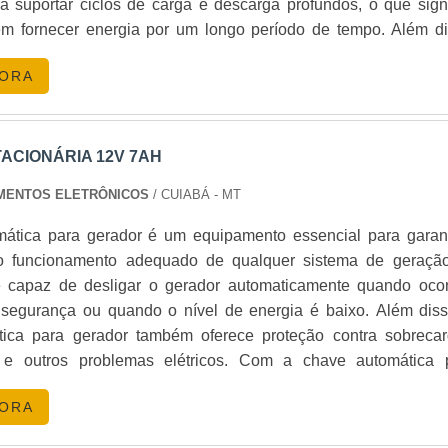
a suportar ciclos de carga e descarga profundos, o que signi
m fornecer energia por um longo período de tempo. Além di
cidade nominal de 12 Ah, estas baterias garantem uma desc
tentes à corrosão e à vibração, o que as torna ideais para us
GORA
ração.
ernos.
ACIONÁRIA 12V 7AH
lamente utilizadas em diversas áreas, como:
PAMENTOS ELETRÔNICOS
/ CUIABÁ - MT
ática para gerador é um equipamento essencial para garant
o funcionamento adequado de qualquer sistema de geraçã
é capaz de desligar o gerador automaticamente quando oco
do de televisão)
segurança ou quando o nível de energia é baixo. Além diss
ica para gerador também oferece proteção contra sobrecar
os e outros problemas elétricos. Com a chave automática 
RIA CERTA
pode ter a certeza de que seu sistema de geração de energia 
GORA
 forma segura e eficiente.
portante considerar a capacidade de carga, a resistência inter