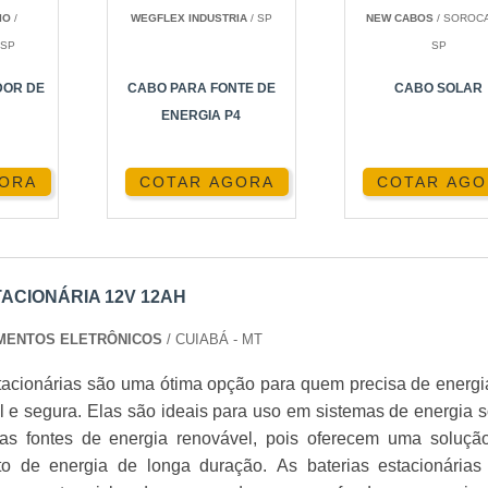
IO
/
WEGFLEX INDUSTRIA
/ SP
NEW CABOS
/ SOROCA
 SP
SP
STACIONÁRIA?
OR DE
CABO PARA FONTE DE
CABO SOLAR
ENERGIA P4
ra fornecer energia de forma contínua e são ideais para aplica
 são seladas e não requerem manutenção frequente, tornand
GORA
COTAR AGORA
COTAR AGO
e alarme e telecomunicações.
(Valve-Regulated Lead-Acid), que é conhecida por sua eficiênc
ACIONÁRIA 12V 12AH
 que significa que não há risco de vazamento de ácido.
PAMENTOS ELETRÔNICOS
/ CUIABÁ - MT
12V 12AH
stacionárias são uma ótima opção para quem precisa de energi
l e segura. Elas são ideais para uso em sistemas de energia so
das por sua capacidade de armazenar uma quantidade significa
ras fontes de energia renovável, pois oferecem uma soluçã
es, oferecendo uma excelente relação custo-benefício.
 de energia de longa duração. As baterias estacionárias