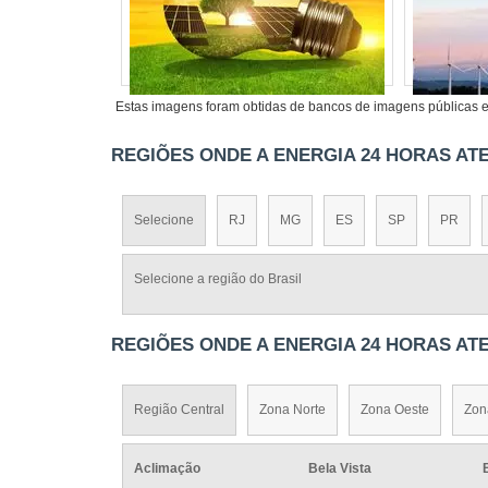
necessário para garantir que suas necessi
e descubra a diferença que a Energia24Hor
Veja mais:
Energia
|
Geradores
|
Transfor
Estas imagens foram obtidas de bancos de imagens públicas e 
REGIÕES ONDE A ENERGIA 24 HORAS ATE
Selecione
RJ
MG
ES
SP
PR
Selecione a região do Brasil
REGIÕES ONDE A ENERGIA 24 HORAS ATE
Região Central
Zona Norte
Zona Oeste
Zon
Aclimação
Bela Vista