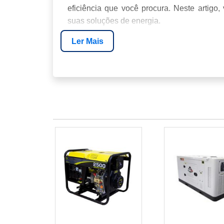
eficiência que você procura. Neste artigo
suas soluções de energia.
Ler Mais
INTRODUÇÃO
O QUE É UMA BATERIA ESTACIONÁR
VANTAGENS DA BATERIA 12V 12AH
APLICAÇÕES COMUNS
COMO ESCOLHER A BATERIA CERT
COMPARAÇÃO COM OUTROS MODE
INSTALAÇÃO E MANUTENÇÃO
ONDE COMPRAR
SOBRE A ENERGIA24HORAS
FAQ