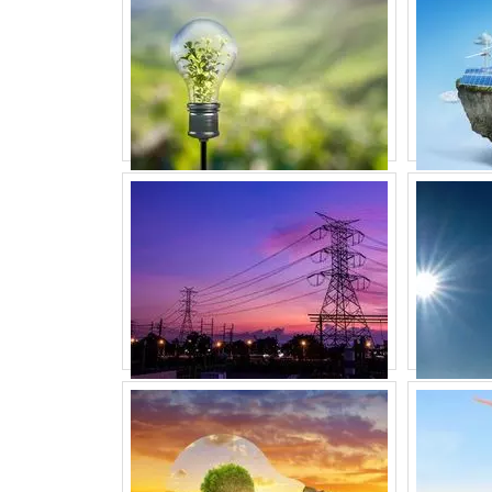
Sim, ela é amplamente usada em sistemas 
É NECESSÁRIO MANUTENÇÃO
Não, as baterias VRLA são seladas e não re
ONDE POSSO COMPRAR UMA 
Visite
Energia24Horas
para uma seleção co
QUAL É A GARANTIA OFEREC
A garantia varia conforme o fabricante, mas 
CONCLUSÃO
A bateria estacionária 12V 12Ah é uma esco
de energia. Na
Energia24Horas
, você en