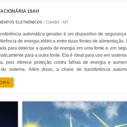
nstalação. Consulte nosso guia de
Bateria Estacionária 12v 
TACIONÁRIA 18AH
ROS MODELOS
PAMENTOS ELETRÔNICOS
/ CUIABÁ - MT
12V 7Ah
, a bateria de 12Ah oferece maior autonomia, s
ansferência automática gerador é um dispositivo de segurança
que demandam mais energia.
sferência de energia elétrica entre duas fontes de alimentação.
ada para detectar a queda de energia em uma fonte e, em segu
NÇÃO
omaticamente para a outra fonte. Ela é ideal para uso em sistem
ica, pois oferece proteção contra falhas de energia e aumen
 deve ser feita com cuidado para garantir seu desempenho id
e do sistema. Além disso, a chave de transferência automá
 possível, contrate um profissional para a instalação.
l de instalar e manter, tornando-a uma solução ideal para aplic
GORA
rica.
pla gama de baterias estacionárias, incluindo modelos específ
ares
.
AS