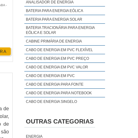
ANALISADOR DE ENERGIA
BA -
BATERIA PARA ENERGIA EÓLICA
BATERIA PARA ENERGIA SOLAR
BATERIA TRACIONÁRIA PARA ENERGIA
EÓLICA E SOLAR
ções
CABINE PRIMÁRIA DE ENERGIA
o-as
CABO DE ENERGIA EM PVC FLEXÍVEL
RA
CABO DE ENERGIA EM PVC PREÇO
CABO DE ENERGIA EM PVC VALOR
CABO DE ENERGIA EM PVC
ia e
CABO DE ENERGIA PARA FONTE
CABO DE ENERGIA PARA NOTEBOOK
CABO DE ENERGIA SINGELO
a de
CABO DE ENERGIA
lar,
tiva
COMBATE A PERDAS DE ENERGIA
OUTRAS CATEGORIAS
o de
COMPENSADOR DE ENERGIA
 são
CONSERTO DE CONVERSORES DE
ENERGIA