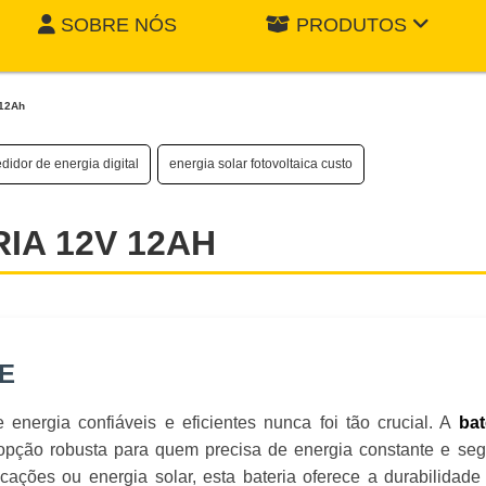
SOBRE NÓS
PRODUTOS
 12Ah
didor de energia digital
energia solar fotovoltaica custo
IA 12V 12AH
E
energia confiáveis e eficientes nunca foi tão crucial. A
bat
ção robusta para quem precisa de energia constante e seg
ações ou energia solar, esta bateria oferece a durabilidade