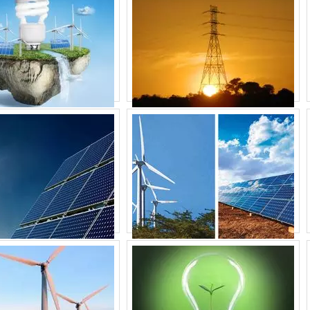
solares, oferecendo uma solução de armazenamento confiável.
 PARA BATERIAS VRLA?
querem manutenção regular, tornando-as práticas e seguras.
BATERIA ESTACIONÁRIA DE CONFIANÇA?
mpleta de baterias estacionárias de alta qualidade.
IDA PARA ESTAS BATERIAS?
geralmente cobre defeitos de fabricação por até dois anos.
lha sólida para quem busca eficiência e durabilidade em solu
contra não apenas produtos de qualidade, mas também o sup