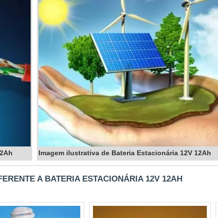
soluções energéticas, oferecendo produtos de alta qualida
e experiência, garantimos que cada produto atende aos mais a
RE UMA BATERIA ESTACIONÁRIA E U
 para fornecer energia constante em locais fixos, enquant
os e aplicações móveis.
IL DE UMA BATERIA ESTACIONÁRIA?
12Ah
Imagem ilustrativa de Bateria Estacionária 12V 12Ah
gas completas frequentes e mantenha a bateria em temperat
FERENTE A BATERIA ESTACIONÁRIA 12V 12AH
 12V 12AH É COMPATÍVEL COM SISTEM