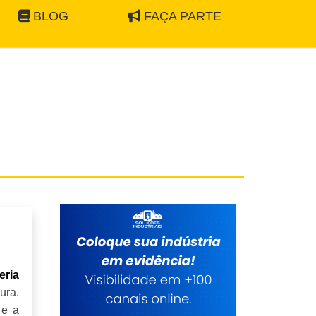
BLOG
FAÇA PARTE
eria
ura.
 e a