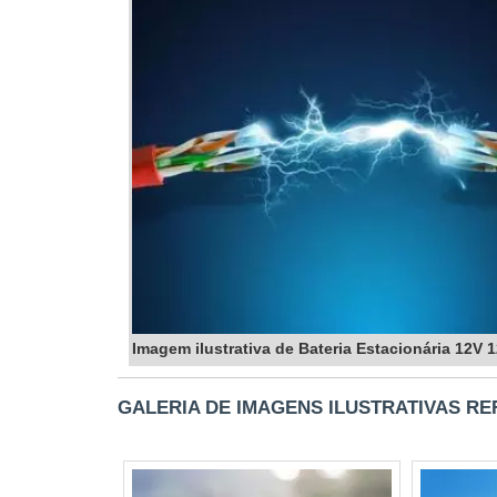
A Energia24Horas é líder no mercado de 
suporte técnico especializado. Com anos d
padrões de qualidade.
FAQ
QUAL A DIFERENÇA ENT
TRACIONÁRIA?
As baterias estacionárias são projetadas
tracionárias são usadas em veículos elétric
COMO PROLONGAR A VIDA ÚT
Imagem ilustrativa de Bateria Estacionária 12V 
Para prolongar a vida útil, evite descar
adequadas.
GALERIA DE IMAGENS ILUSTRATIVAS RE
A BATERIA ESTACIONÁRIA
SOLARES?