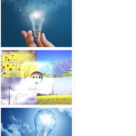
RETIFICADOR DE ENERGIA
SISTEMA DE ENERGIA MODULAR
SISTEMA DE ENERGIA SOLAR
RESIDENCIAL
SISTEMA DE ENERGIA SOLAR
SISTEMA DE ENERGIA
SISTEMA ENERGIA SOLAR
SISTEMA ININTERRUPTO DE ENERGIA UPS
SOFTWARE PARA ENERGIA
SOLUÇÕES EM ENERGIA
TRANSDUTOR DE ENERGIA 4220
TRANSDUTOR DE ENERGIA
VERIFICADOR DE MEDIDORES DE
ENERGIA
DISTRIBUIDOR DE SISTEMA SOLAR
ções
FOTOVOLTAICO
orte
EMPRESA DE INSTALAÇÃO DE ENERGIA