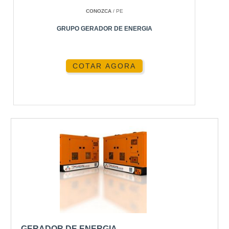
Para entender melhor suas aplicações, veja nosso
CONOZCA
/ PE
artigo sobre
Gerador de Energia Manual
.
GRUPO GERADOR DE ENERGIA
COMO ESCOLHER O
GERADOR MANUAL IDEAL?
COTAR AGORA
Escolher o gerador manual certo depende de suas
necessidades específicas. Considere fatores como:
Potência necessária
Tamanho e peso do gerador
Facilidade de uso e manutenção
Custo-benefício
Visite nossa página para mais orientações sobre
Preço Gerador de Energia
.
GERADOR DE ENERGIA