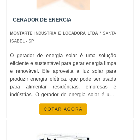
para suas necessidades de geradores manuais.
Explore mais em nosso site:
Energia24Horas
.
GERADOR DE ENERGIA
PERGUNTAS FREQUENTES
MONTARTE INDÚSTRIA E LOCADORA LTDA
/ SANTA
O QUE É UM GERADOR MANUAL?
ISABEL - SP
O gerador de energia solar é uma solução
Um gerador manual é um dispositivo que converte
eficiente e sustentável para gerar energia limpa
energia mecânica em energia elétrica através de
e renovável. Ele aproveita a luz solar para
uma manivela.
produzir energia elétrica, que pode ser usada
QUAIS SÃO AS VANTAGENS DE
para alimentar residências, empresas e
USAR UM GERADOR MANUAL?
indústrias. O gerador de energia solar é uma
alternativa econômica e ambientalmente
As vantagens incluem independência energética,
COTAR AGORA
amigável para gerar energia limpa e renovável,
baixo custo de manutenção e contribuição para
pois não emite gases poluentes e não depende
práticas sustentáveis.
de combustíveis fósseis. Além disso, é uma
solução de baixo custo, pois não há
COMO ESCOLHER O GERADOR