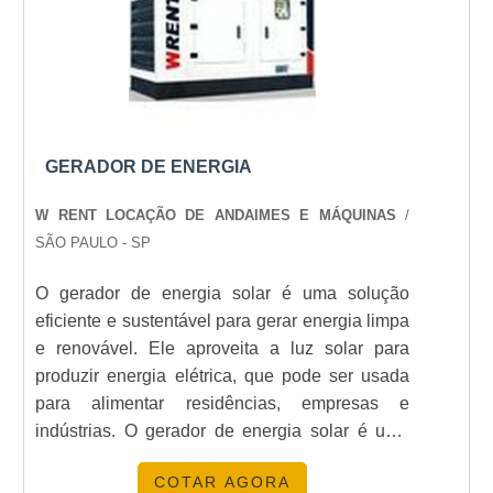
necessidade de manutenção ou custos de
MANUAL CERTO PARA MIM?
instalação.
Considere a potência necessária, tamanho, peso,
facilidade de uso e custo-benefício.
QUAL É O PREÇO MÉDIO DE UM
GERADOR DE ENERGIA
GERADOR MANUAL?
W RENT LOCAÇÃO DE ANDAIMES E MÁQUINAS
/
O preço médio varia de R$ 200 a R$ 1000,
SÃO PAULO - SP
dependendo das especificações.
O gerador de energia solar é uma solução
ONDE POSSO USAR UM GERADOR
eficiente e sustentável para gerar energia limpa
MANUAL?
e renovável. Ele aproveita a luz solar para
produzir energia elétrica, que pode ser usada
Eles são ideais para emergências, acampamentos,
para alimentar residências, empresas e
eventos e projetos educacionais.
indústrias. O gerador de energia solar é uma
alternativa econômica e ambientalmente
POR QUE COMPRAR NA
COTAR AGORA
amigável para gerar energia limpa e renovável,
ENERGIA24HORAS?