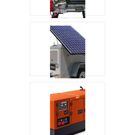
equipamentos e remoção de equipamentos
GMG com ótima qualidade e precisão.Para tal
sucesso, a empresa investiu em profissionais
competentes e em equipamentos inovadores. A
RGI Geradores é uma empresa que tem feito a
diferença no mercado pela seriedade e
qualidade, que comprovam sua essência de
trazer o melhor aos clientes no mercado..