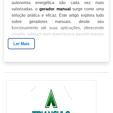
autonomia energética são cada vez mais
valorizadas, o
surge como uma
gerador manual
solução prática e eficaz. Este artigo explora tudo
sobre geradores manuais, desde seu
funcionamento até suas aplicações, oferecendo
insights valiosos para quem busca garantir energia
de forma confiável e sustentável.
Ler Mais
O QUE É UM GERADOR MANUAL?
COMO FUNCIONA UM GERADOR MANUAL?
VANTAGENS DO USO DE GERADORES
MANUAIS
APLICAÇÕES PRÁTICAS DOS GERADORES
MANUAIS
COMO ESCOLHER O GERADOR MANUAL