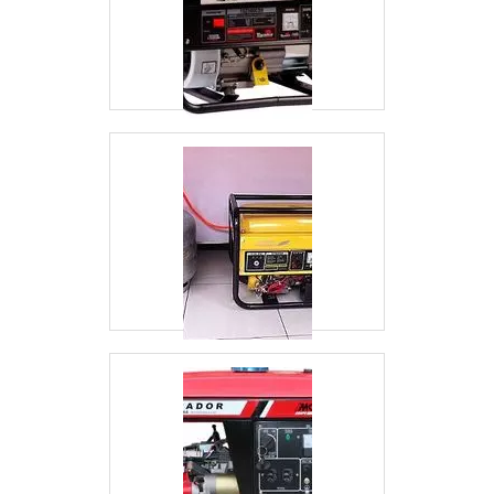
deixados de lado por muitas empresas que não
focam na fidelização do cliente.É por esses e
outros motivos que a RGI Geradores é
altamente qualificada quando falamos do
segmento de instalações elétricas, manutenção
preventiva e corretiva de grupos geradores. A
empresa objetiva garantir sempre a qualidade
final para fidelização do cliente com parcerias
duradouras. O time é composto por
colaboradores de alta qualidade que estão
esperando seu contato para tirar todas as suas
dúvidas e melhor atender.OUTRAS
INFORMAÇÕES SOBRE A EMPRESANa RGI
Geradores tem o que há de melhor no mercado
de instalações elétricas, manutenção
preventiva e corretiva de grupos geradores.
Com foco na experiência dos clientes, oferece
itens variados como automação e retrofit de