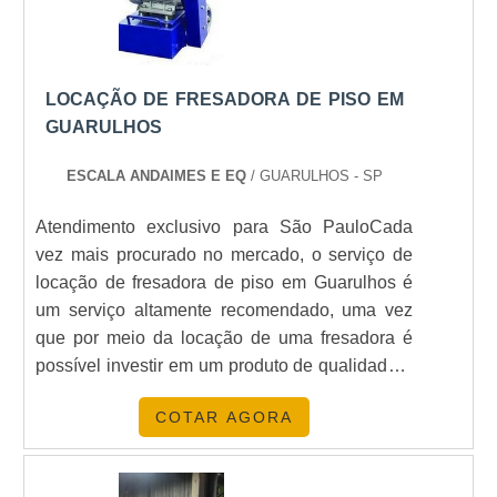
LOCAÇÃO DE FRESADORA DE PISO EM
GUARULHOS
ESCALA ANDAIMES E EQ
/ GUARULHOS - SP
Atendimento exclusivo para São PauloCada
vez mais procurado no mercado, o serviço de
locação de fresadora de piso em Guarulhos é
um serviço altamente recomendado, uma vez
que por meio da locação de uma fresadora é
possível investir em um produto de qualidade e
extremamente eficiente. A fresadora é um
COTAR AGORA
equipamento que foi criado para fazer a
renovação de pisos ou criar aderências a pisos
já existentes, tudo isso por meio do processo de