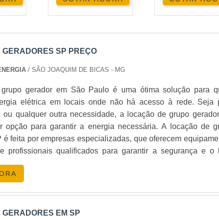
 GERADORES SP PREÇO
ENERGIA
/ SÃO JOAQUIM DE BICAS - MG
 grupo gerador em São Paulo é uma ótima solução para 
ergia elétrica em locais onde não há acesso à rede. Seja 
s ou qualquer outra necessidade, a locação de grupo gerado
 opção para garantir a energia necessária. A locação de g
 é feita por empresas especializadas, que oferecem equipame
e profissionais qualificados para garantir a segurança e o
o do equipamento. Alugue seu grupo gerador em SP e ten
GORA
de contar com energia elétrica em qualquer lugar.
 GERADORES EM SP