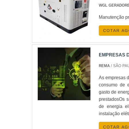
WGL GERADOR
Manutenção pr
COTAR A
EMPRESAS D
REMA
/ SÃO PAU
As empresas de
consumo de en
gasto de ener
prestadosOs s
de energia e
instalação elé
COTAR A