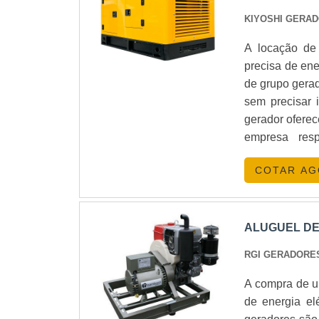
KIYOSHI GERA
A locação de
precisa de ene
de grupo gerad
sem precisar 
gerador ofere
empresa res
necessários.
COTAR A
ALUGUEL DE
RGI GERADOR
A compra de u
de energia el