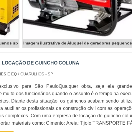
quenos sp
Imagem ilustrativa de Aluguel de geradores pequenos
 LOCAÇÃO DE GUINCHO COLUNA
MES E EQ
/ GUARULHOS - SP
exclusivo para São PauloQualquer obra, seja ela grand
e muito dos funcionários quando o assunto é o tempo na exec
eitos. Diante desta situação, os guinchos acabam sendo utiliz
a auxiliar os profissionais da construção civil com as operaçõ
ais complexos. Com uma empresa de locação de guincho colu
eriais como: Cimento; Areia; Tijolo.TRANSPORTE FÁCIL
sporte destes materiais, .