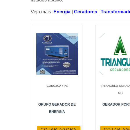
Veja mais:
Energia
|
Geradores
|
Transformad
CONOZCA
/ PE
TRIANGULO GERA
MG
GRUPO GERADOR DE
GERADOR PORT
ENERGIA
COTAR AGORA
COTAR A