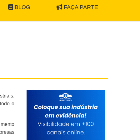
BLOG
FAÇA PARTE
riais,
todo o
gmento
presas