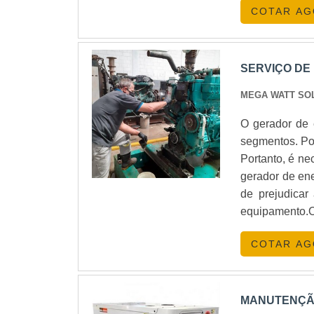
COTAR A
SERVIÇO DE
MEGA WATT SO
O gerador de 
segmentos. Por
Portanto, é ne
gerador de ene
de prejudicar
equipamento
como o próprio
COTAR A
MANUTENÇÃO