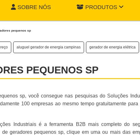
SOBRE NÓS
PRODUTOS
radores pequenos sp
preço
aluguel gerador de energia campinas
gerador de energia elétrica
ORES PEQUENOS SP
equenos sp, você consegue nas pesquisas do Soluções Indust
madamente 100 empresas ao mesmo tempo gratuitamente para 
luções Industriais é a ferramenta B2B mais completo do se
uel de geradores pequenos sp, clique em uma ou mais das em