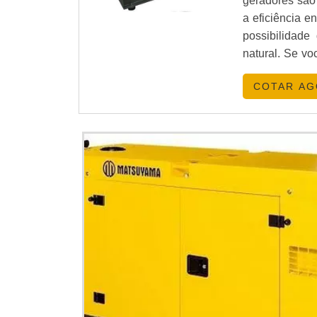
geradores são
a eficiência e
possibilidade
natural. Se vo
conferir as op
COTAR A