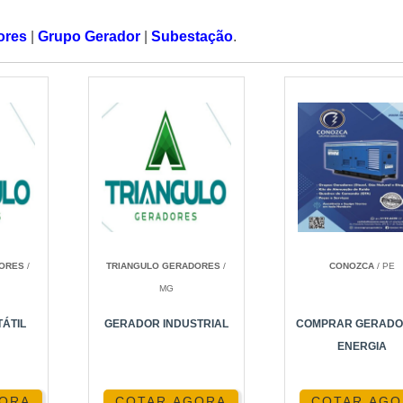
ores
|
Grupo Gerador
|
Subestação
.
DORES
/
TRIANGULO GERADORES
/
CONOZCA
/ PE
MG
ÁTIL
GERADOR INDUSTRIAL
COMPRAR GERADO
ENERGIA
GORA
COTAR AGORA
COTAR AGO