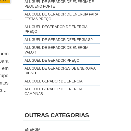
ALUGUEL DE GERADOR DE ENERGIA DE
PEQUENO PORTE
ALUGUEL DE GERADOR DE ENERGIA PARA
FESTAS PREÇO
ALUGUEL DEGERADOR DE ENERGIA
PREÇO
ALUGUEL DE GERADOR DEENERGIA SP
ALUGUEL DE GERADOR DE ENERGIA
VALOR
quem
ALUGUEL DE GERADOR PREÇO
para
r em
ALUGUEL DE GERADORES DE ENERGIA A
DIESEL
rupo
ALUGUEL GERADOR DE ENERGIA
ntos
ALUGUEL GERADOR DE ENERGIA
 bom
CAMPINAS
ha a
ALUGUEL GERADOR DE ENERGIA PREÇO
ALUGUEL GERADOR DE ENERGIA SP
OUTRAS CATEGORIAS
ALUGUEL GERADOR DE ENERGIA VALOR
ANALISE DE QUALIDADE DE ENERGIA
ENERGIA
ELÉTRICA