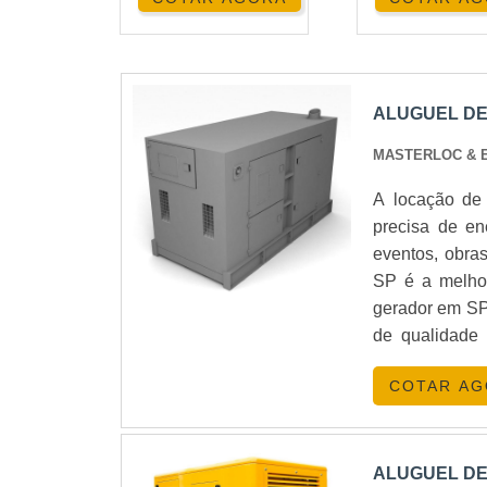
ALUGUEL DE
MASTERLOC & 
A locação de
precisa de en
eventos, obra
SP é a melhor
gerador em SP
de qualidade 
funcionament
COTAR A
tranquilidade 
ALUGUEL DE