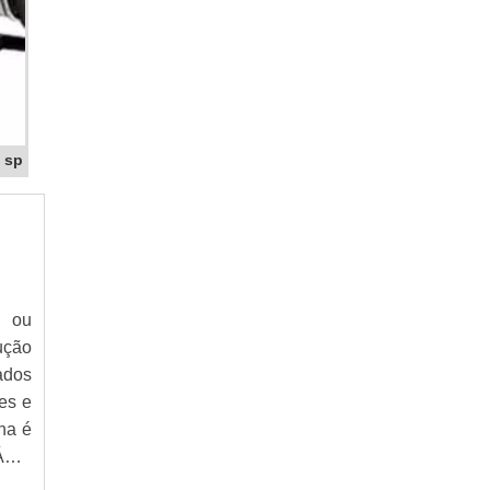
GERADOR DE ENERGIA À DIESEL TOYAMA
GERADOR DE ENERGIA A DIESEL
TRIFÁSICO
GERADOR DE ENERGIA A GASOLINA
GERADOR DE ENERGIA A GASOLINA
COMPRAR
 sp
GERADOR DE ENERGIA A GASOLINA
PREÇO
GERADOR DE ENERGIA A GASOLINA
SILENCIOSO
GERADOR DE ENERGIA A VAPOR
GERADOR DE ENERGIA ALUGUEL
e ou
GERADOR DE ENERGIA ALUGUEL PREÇO
ução
GERADOR DE ENERGIA DE 100 KVA PARA
ados
LOCAÇÃO
es e
GERADOR DE ENERGIA DIESEL
na é
GERADOR DE ENERGIA ELÉTRICA
GERADOR DE ENERGIA ELÉTRICA