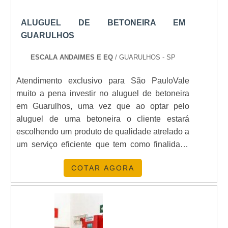
ALUGUEL DE BETONEIRA EM
GUARULHOS
ESCALA ANDAIMES E EQ
/ GUARULHOS - SP
Atendimento exclusivo para São PauloVale
muito a pena investir no aluguel de betoneira
em Guarulhos, uma vez que ao optar pelo
aluguel de uma betoneira o cliente estará
escolhendo um produto de qualidade atrelado a
um serviço eficiente que tem como finalidade
prestar todo o auxílio ao consumidor.MISTURA
COTAR AGORA
DE CONCETRO FÁCIL E VERSÁTILA
betoneira nada mais é do que uma máquina
giratória que tem como finalidade realizar a
mistura do concreto de forma prática e versátil.
Por meio do aluguel de betonei.