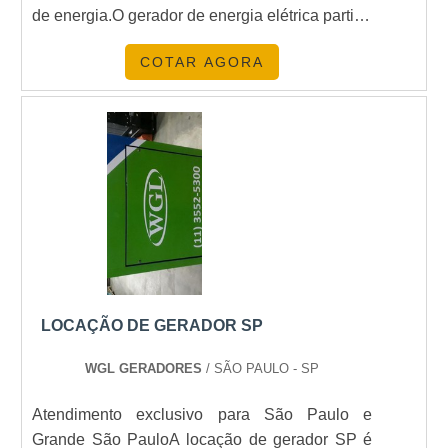
de energia.O gerador de energia elétrica partida
qualidade. Aproveite a visita para acessar o
automática é a solução mais aconselhável para
nosso site e saber mais sobre a empresa,
COTAR AGORA
locais que não podem ter nem ao menos
nossos serviços e produtos. Se preferir, entre
segundos sem energia, como hospitais,
em contato com um dos nossos consultores e
empresas, casas de show e tantos outros que
solicite um orçamento! .
dependem diretamente ....
LOCAÇÃO DE GERADOR SP
WGL GERADORES
/ SÃO PAULO - SP
Atendimento exclusivo para São Paulo e
Grande São PauloA locação de gerador SP é