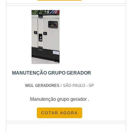
responsável, encontra o site da Saneze Verde
Energia. Com grande know-how focado em
instalação de para-raios e adequação de tarifas
de energia elétrica, garantindo a satisfação da
venda à entrega final, com foco total na
qualidade. Ainda focando na qualidade em
instalação elétrica de combate a incêndio,
deve-se ter a exatidão em orçar com empresas
que prezam por produtos e serviços que
tenham ótima qualidade e assertividade,
MANUTENÇÃO GRUPO GERADOR
pequenos detalhes, mas de grande valia para
saber a procedência e seriedade da empresa.
WGL GERADORES
/ SÃO PAULO - SP
Existem muitas formas diferentes de demonstrar
Manutenção grupo gerador .
conhecimento e autoridade em sua área de
atuação. Por que a Saneze Verde Energia é a
COTAR AGORA
escolha certa sempre que buscar por instalação
elétrica de combate a incêndio: Comprometida
com os serviços; Responsável; Altamente