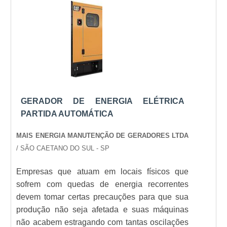
qualificada; Inovadora; Segura. EFICIÊNCIA E
QUALIDADE COMPROVADA Apenas na
Saneze Verde Energia é possível encontrar o
que há de melhor em instalação elétrica de
combate a incêndio. É sempre a opção mais
confiável, disponibilizando itens como
desenvolvimento, aplicação e manutenção de
sistemas de automação e análise para
GERADOR DE ENERGIA ELÉTRICA
dimensionamento de banco de capacitores.
PARTIDA AUTOMÁTICA
Isso se deve ao fato de a empresa ser
comprometida com os serviços e responsável,
MAIS ENERGIA MANUTENÇÃO DE GERADORES LTDA
conquistas adquiridas porque investiu em uma
/ SÃO CAETANO DO SUL - SP
estrutura que hoje conta com site totalmente
Empresas que atuam em locais físicos que
seguro e estrutura suficiente para atender todas
sofrem com quedas de energia recorrentes
as demandas. Tudo isso, somado à
devem tomar certas precauções para que sua
performance de uma equipe de colaboradores
produção não seja afetada e suas máquinas
proativos e funcionários eficientes, garante a
não acabem estragando com tantas oscilações
melhor experiência para os clientes com