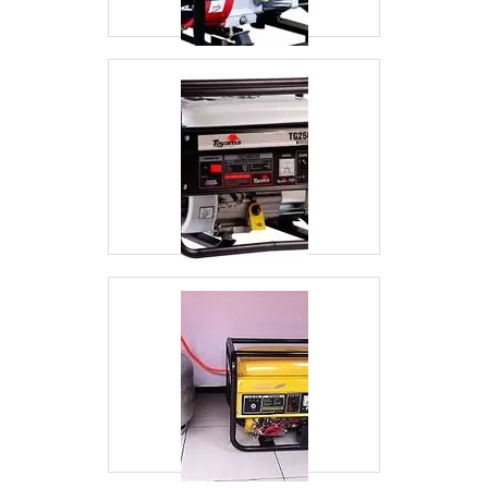
para garantir que se tenha empresa de
subestação de energia com precisão.
Discorrendo ainda sobre empresa de
subestação de energia, deve-se ter a exatidão
em orçar com empresas que prezam por
produtos e serviços que tenham ótima
qualidade e precisão, pequenos detalhes, mas
de grande valia para saber a procedência e
seriedade da empresa. Tudo isso que já foi
explorado é a razão pela qual a Saneze Verde
Energia é responsável quando falamos de
empresas do segmento de soluções em
Engenharia Elétrica. A empresa objetiva a
satisfação da venda à entrega final, com foco
total na qualidade. O time conta com
profissionais de alta qualidade que esperam
seu contato para melhor atender. GARANTIA
DE QUALIDADE COMPROVADA Somente na