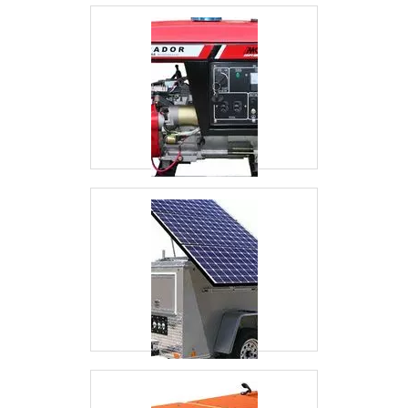
Saneze Verde Energia tem tudo que se precisa
para soluções em Engenharia Elétrica. É
possível encontrar itens variados com
tecnologia de ponta, como dimensionamento de
geradores e análise para dimensionamento de
banco de capacitores com ótima qualidade e
precisão. Com o objetivo de trazer a satisfação
a todos os clientes, a empresa entende que seu
melhor destaque é conquistar a confiança de
cada um. Tudo isso só é possível através do
investimento em equipamentos modernos e
profissionais experientes. A Saneze Verde
Energia é uma empresa que tem sido
preferência no segmento pela idoneidade em
tudo que faz, garantindo uma entrega de
excelência de ponta a ponta. .