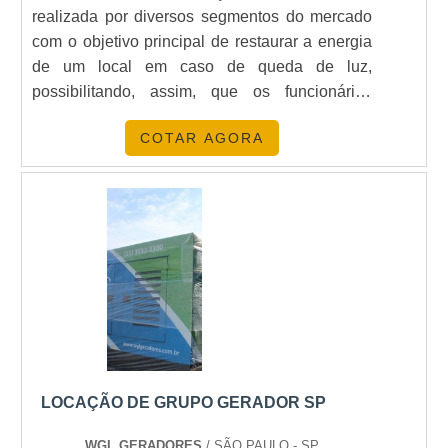
realizada por diversos segmentos do mercado
com o objetivo principal de restaurar a energia
de um local em caso de queda de luz,
possibilitando, assim, que os funcionários
possam continuar a exercer suas atividades
COTAR AGORA
sem grandes problemas. O produto é produzido
pelos melhores materiais, podendo ser utilizado
por horas em carga total. INFORMAÇÕES
QUE PRECISAM SER RESSALTADOSVale
lembrar que como qualquer maquinário, o
gerador precisa de uma equipe qualificada e
experiente para realizar a instalação do mesmo.
Só com a melhor e mais eficiente instalação, o
produto poderá trabalhar e realizar suas
funções sem qualquer problema. Abaixo, é
possível conferir quais as vantagens em contar
LOCAÇÃO DE GRUPO GERADOR SP
com o serviço de alta qualidade:Custo benefício
acessível;Qualidade no material utilizado para
WGL GERADORES
/ SÃO PAULO - SP