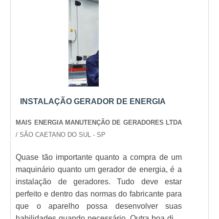
Compreender as especificações e características
dos geradores a gasolina portáteis é crucial para
fazer uma escolha informada. Na
Energia24Horas
,
você encontra não só uma ampla gama de
produtos, mas também a expertise necessária para
garantir que suas necessidades energéticas sejam
atendidas. Explore nossas opções e encontre o
INSTALAÇÃO GERADOR DE ENERGIA
gerador ideal para você hoje mesmo!
MAIS ENERGIA MANUTENÇÃO DE GERADORES LTDA
Veja mais:
Energia
|
Geradores
|
Transformadores
/ SÃO CAETANO DO SUL - SP
|
Grupo Gerador
|
Subestação
.
Quase tão importante quanto a compra de um
maquinário quanto um gerador de energia, é a
instalação de geradores. Tudo deve estar
perfeito e dentro das normas do fabricante para
que o aparelho possa desenvolver suas
habilidades quando necessário. Outra boa dica