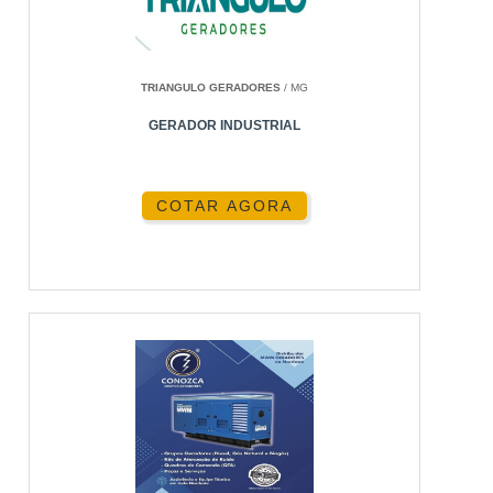
POR QUE ESCOLHER A ENERGIA24HORAS
PERGUNTAS FREQUENTES
TRIANGULO GERADORES
/ MG
CONCLUSÃO
GERADOR INDUSTRIAL
INTRODUÇÃO
COTAR AGORA
Os geradores a gasolina portáteis têm se tornado
aliados indispensáveis para aqueles que
necessitam de uma fonte de energia confiável e
móvel. Com o aumento da demanda por
eletricidade em locais sem acesso fácil à rede
elétrica, esses dispositivos oferecem uma solução
prática e eficaz. Mas como escolher o gerador
ideal? Aprenda sobre suas características,
vantagens, e como a
Energia24Horas
pode
ajudar.