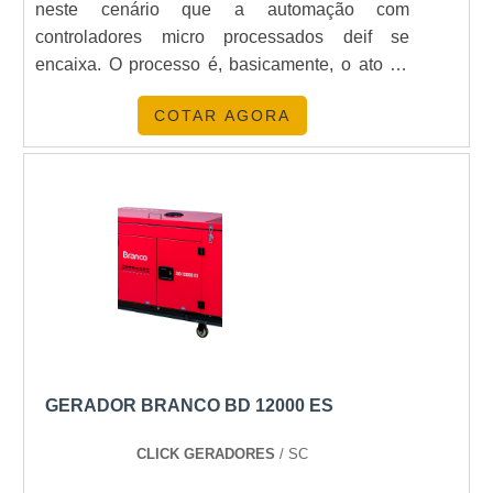
neste cenário que a automação com
controladores micro processados deif se
encaixa. O processo é, basicamente, o ato de
fazer com que o gerador possa iniciar
COTAR AGORA
automaticamente, caso haja falta ou falha no
fornecimento de energia elétrica. O SERVIÇO
OFERECE DIVERSAS VANTAGENSDentre as
muitas vantagens que a automação para
geradores oferece, pode-se citar como a
principal a comodidade que ela traz para o
usuário. Ao contar com a Mega Watt, o cliente
terá acesso a diversos benefícios, entre eles:A
equipe mais qualificada do mercado;Produtos
de alto padrão de qualidade, como os
controladores DEIF;Melhor relação custo-
GERADOR BRANCO BD 12000 ES
benefício do mercado.No entanto, caso a
empresa tenha investido em automação para
CLICK GERADORES
/ SC
geradores, o gerador começará a trabalhar