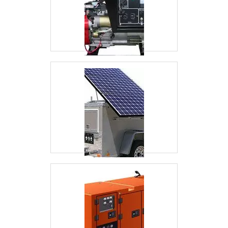
reconhecida por ser comprometida com os
serviços e inovadora, padrões alcançados por
conter escritório de alta qualidade onde são
realizadas as atividades e equipamentos de
última geração. Tudo isso, unido a um time de
colaboradores proativos e trabalhadores
eficientes, comprova sua essência de trazer o
melhor para todos os clientes.