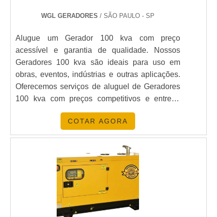
funcionalidade.
WGL GERADORES
/ SÃO PAULO - SP
CUSTOS E CONSIDERAÇÕES
Alugue um Gerador 100 kva com preço
acessível e garantia de qualidade. Nossos
Os custos variam amplamente dependendo da
Geradores 100 kva são ideais para uso em
capacidade, marca e características do gerador. Na
obras, eventos, indústrias e outras aplicações.
Energia24Horas
, você encontra opções para
Oferecemos serviços de aluguel de Geradores
todos os orçamentos, além de serviços de
locação
100 kva com preços competitivos e entrega
que podem ser mais vantajosos para necessidades
rápida. Nossos Geradores 100 kva são
temporárias.
COTAR AGORA
equipados com tecnologia de ponta e oferecem
alta eficiência, segurança e confiabilidade.
POR QUE ESCOLHER A
Entre em contato conosco para mais
ENERGIA24HORAS
informações sobre aluguel de Gerador 100 kva
A
Energia24Horas
é líder no fornecimento de
e preços.
soluções energéticas no Brasil. Trabalhamos com
equipamentos de alta qualidade e oferecemos
suporte técnico especializado. Nossos