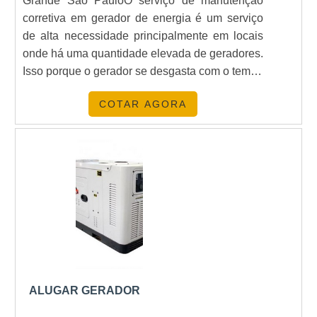
Grande São PauloO serviço de manutenção
corretiva em gerador de energia é um serviço
de alta necessidade principalmente em locais
onde há uma quantidade elevada de geradores.
Isso porque o gerador se desgasta com o tempo
de uso e, para que ele não pare de funcionar e
COTAR AGORA
o cliente tenha que desembolsar um valor ainda
maior, é fundamental que seja realizada a
manutenção corretiva.DETALHES
FUNDAMENTAIS SOBRE O PRODUTOO
gerador de energia é utilizado para restabelecer
a energia de um local quando há a queda de
energia. Assim, todos que frequentam o
determinado ambiente pode continuar a fazer
suas atividades normalmente. Abaixo, é
possível conferir quais as vantagens em contar
com o serviço de alta qualidade:Custo benefício
ALUGAR GERADOR
acessível;Qualidade no serviço