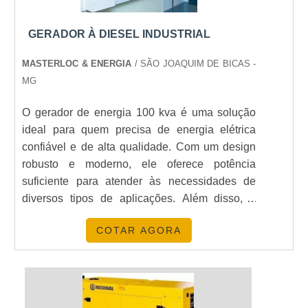
GASOLINA EM AMBIENTES
solução ideal.
FECHADOS?
GERADOR À DIESEL INDUSTRIAL
Não, é perigoso operar geradores a gasolina em
MASTERLOC & ENERGIA
/ SÃO JOAQUIM DE BICAS -
ambientes fechados devido à emissão de
MG
monóxido de carbono.
O gerador de energia 100 kva é uma solução
QUAL A DURABILIDADE DE UM
ideal para quem precisa de energia elétrica
GERADOR A GASOLINA
confiável e de alta qualidade. Com um design
PORTÁTIL?
robusto e moderno, ele oferece potência
suficiente para atender às necessidades de
Com manutenção adequada, um gerador a
diversos tipos de aplicações. Além disso, é
gasolina pode durar muitos anos, embora sua vida
equipado com tecnologia avançada que
útil dependa do uso e do cuidado.
COTAR AGORA
garante um funcionamento seguro e eficiente. O
COMO FAÇO A MANUTENÇÃO DE
gerador de energia 100 kva é a escolha certa
UM GERADOR A GASOLINA?
para quem busca um equipamento de
qualidade e durabilidade.
Manutenções regulares incluem troca de óleo,