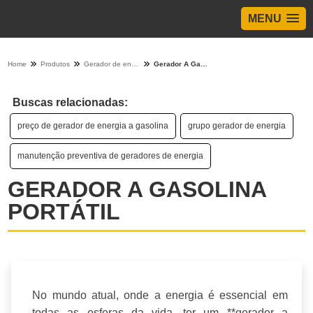
MENU
Home
Produtos
Gerador de energia - Categoria
Gerador A Gasolina Portátil
Buscas relacionadas:
preço de gerador de energia a gasolina
grupo gerador de energia
manutenção preventiva de geradores de energia
GERADOR A GASOLINA
PORTÁTIL
No mundo atual, onde a energia é essencial em
todas as esferas da vida, ter um **gerador a