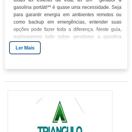
gasolina portátil** é quase uma necessidade. Seja
para garantir energia em ambientes remotos ou
como backup em emergências, entender suas
opções pode fazer toda a diferença. Neste guia,
exploraremos tudo sobre geradores a gasolina
portáteis, ajudando você a fazer a escolha certa
Ler Mais
com confiança.
INTRODUÇÃO
COMO FUNCIONAM OS GERADORES A
GASOLINA PORTÁTEIS
VANTAGENS DOS GERADORES A
GASOLINA PORTÁTEIS
COMO ESCOLHER O GERADOR CERTO
CUSTOS E CONSIDERAÇÕES