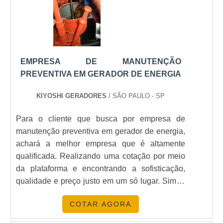
Horizontal, refrigerado a águaPotência Máxima
do motor: 21,0 cvCilindradas: 794
ccCombustível: DieselCapacidade do tanque:
25 LAutonomia (50% de carga): 8,6hÓleo
recomendado: 15W40Capacidade de óleo: 2,3
EMPRESA DE MANUTENÇÃO
LCapacidade sistema de arrefecimento:
PREVENTIVA EM GERADOR DE ENERGIA
3,0LSistema de partida ElétricaCarregador de
bateria: Somente a própriaBateria:
KIYOSHI GERADORES
/ SÃO PAULO - SP
ConvencionalVoltímetro: Sim - digitalHorímetro:
Para o cliente que busca por empresa de
Sim - digitalMedidor de frequência: Sim -
manutenção preventiva em gerador de energia,
digitalAlerta de óleo: SimBitola do fio
achará a melhor empresa que é altamente
recomendado: 35,0 mm - 110V / 10,0 mm -
qualificada. Realizando uma cotação por meio
220VNível de ruído (7m): 72 dBADimensões
da plataforma e encontrando a sofisticação,
(Embalagem) CxLxA: 1360x700x890
qualidade e preço justo em um só lugar. Sim, o
mmDimensões (Produto): CxLxA
lugar é aqui! Quando a procura é por empresa
1520x692x842 mmPeso Líquido: 330 kgPeso
COTAR AGORA
de manutenção de gerador de energia, com a
Bruto: 350 kgA CLICK GERADORES tem como
Kiyoshi Geradores estará disponível com
missão facilitar e tornar acessível a aquisição