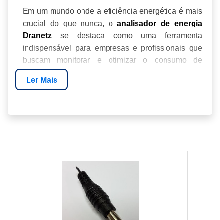
Em um mundo onde a eficiência energética é mais
crucial do que nunca, o
analisador de energia
se destaca como uma ferramenta
Dranetz
indispensável para empresas e profissionais que
buscam monitorar e otimizar o consumo de
energia. Este guia completo promete desvendar
Ler Mais
tudo sobre os analisadores Dranetz, oferecendo
insights valiosos para otimizar suas operações e
reduzir custos.
O QUE É O ANALISADOR DE ENERGIA
DRANETZ?
CARACTERÍSTICAS PRINCIPAIS
BENEFÍCIOS DO USO
COMO FUNCIONA?