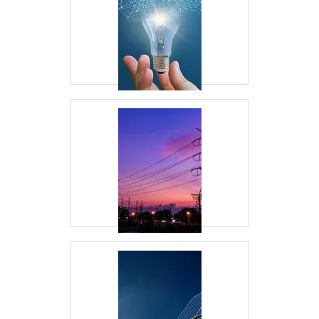
Veja mais:
Energia
|
Geradores
|
Transformadores
|
Grupo Gerador
|
Subestação
.