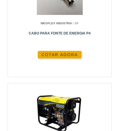
COMPARAÇÃO COM CONCORRENTES
APLICAÇÕES PRÁTICAS
WEGFLEX INDUSTRIA
/ SP
OPINIÕES DE ESPECIALISTAS
CABO PARA FONTE DE ENERGIA P4
PERGUNTAS FREQUENTES
SOBRE ENERGIA24HORAS
COTAR AGORA
CONCLUSÃO
O QUE É O ANALISADOR DE
ENERGIA DRANETZ?
Os analisadores de energia Dranetz são
dispositivos avançados projetados para medir,
monitorar e analisar a qualidade e o consumo de
energia em diversas aplicações industriais e
comerciais. Eles são reconhecidos por sua