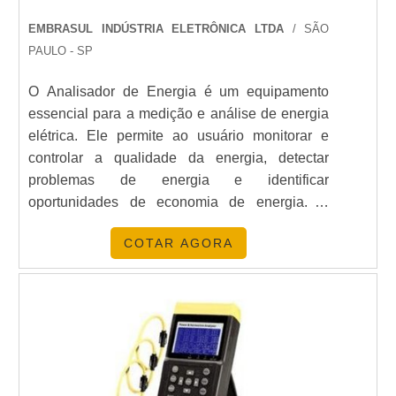
PROCESSO DE INSTALAÇÃO
EMBRASUL INDÚSTRIA ELETRÔNICA LTDA
/ SÃO
PAULO - SP
A instalação é simples e pode ser feita
rapidamente, com opções de configuração
O Analisador de Energia é um equipamento
personalizáveis para atender às necessidades
essencial para a medição e análise de energia
específicas de cada instalação.
elétrica. Ele permite ao usuário monitorar e
controlar a qualidade da energia, detectar
COMPARAÇÃO COM
problemas de energia e identificar
CONCORRENTES
oportunidades de economia de energia. O
Analisador de Energia oferece uma solução
Em comparação com outros analisadores do
COTAR AGORA
eficaz para a gestão da energia, permitindo ao
mercado, como o
Fluke
, os analisadores Dranetz
usuário obter informações precisas sobre o
oferecem uma combinação única de precisão,
consumo de energia, a qualidade da energia e
confiabilidade e custo-benefício. Suas soluções
a eficiência energética.
são frequentemente preferidas por profissionais
que buscam otimizar suas operações sem
comprometer a qualidade.