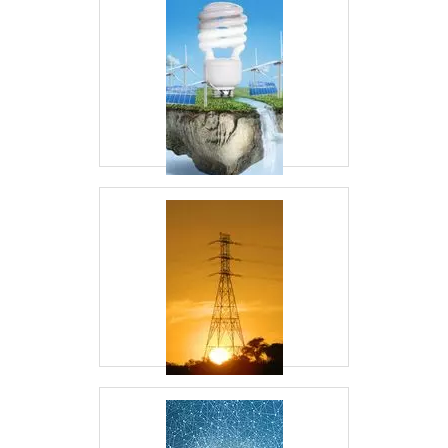
A Energia24Horas é uma referência no
fornecimento de soluções de monitoramento de
energia, oferecendo produtos de alta qualidade
com suporte técnico especializado. Com anos de
experiência no mercado, a Energia24Horas é
reconhecida por sua dedicação à excelência e
inovação no setor de energia.
CONCLUSÃO
Investir em um
é
analisador de energia Dranetz
um passo significativo para qualquer empresa que
busca otimizar seu consumo energético e melhorar
a eficiência operacional. Com o suporte da
Energia24Horas
, você pode garantir que está
fazendo a escolha certa para suas necessidades
energéticas. Entre em contato conosco hoje
mesmo e descubra como podemos ajudar a
transformar sua abordagem energética!