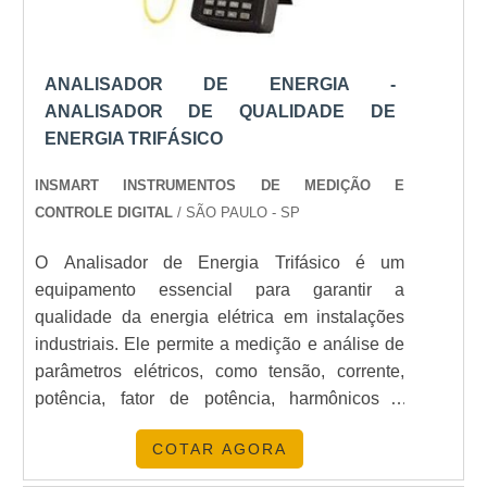
APLICAÇÕES PRÁTICAS
Os analisadores Dranetz são utilizados em uma
ampla variedade de setores, incluindo:
ANALISADOR DE ENERGIA -
ANALISADOR DE QUALIDADE DE
Setor industrial para monitorar a qualidade da
ENERGIA TRIFÁSICO
energia e otimizar o uso de máquinas.
INSMART INSTRUMENTOS DE MEDIÇÃO E
Setor comercial para reduzir custos de energia e
CONTROLE DIGITAL
/ SÃO PAULO - SP
melhorar a eficiência operacional.
O Analisador de Energia Trifásico é um
Setor de energias renováveis, como
análises
equipamento essencial para garantir a
fotovoltaicas
, para garantir o máximo rendimento
qualidade da energia elétrica em instalações
industriais. Ele permite a medição e análise de
dos sistemas solares.
parâmetros elétricos, como tensão, corrente,
OPINIÕES DE ESPECIALISTAS
potência, fator de potência, harmônicos e
distorção harmônica. Além disso, o Analisador
Especialistas do setor elogiam os analisadores
COTAR AGORA
de Energia Trifásico também oferece recursos
Dranetz por sua capacidade de fornecer dados
avançados de monitoramento e diagnóstico,