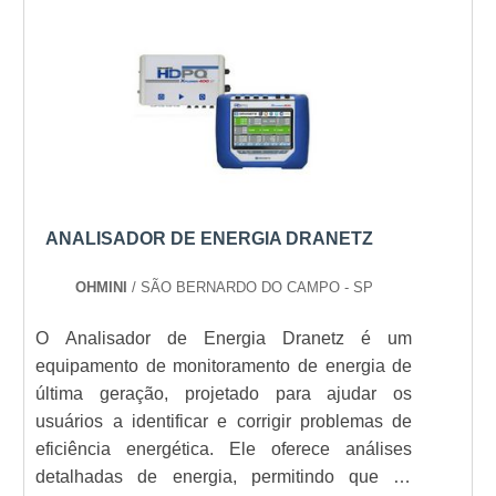
precisos e acionáveis, destacando sua importância
permitindo a identificação de problemas e a
para a eficiência energética em um mundo cada
tomada de medidas corretivas para melhorar a
vez mais consciente do consumo de recursos.
qualidade da energia elétrica.
PERGUNTAS FREQUENTES
QUAIS SÃO OS PRINCIPAIS
MODELOS DE ANALISADORES
DRANETZ?
ANALISADOR DE ENERGIA DRANETZ
Os modelos mais populares incluem a série HDPQ
OHMINI
/ SÃO BERNARDO DO CAMPO - SP
Visa, HDPQ Plus e HDPQ Xplorer, cada um
atendendo a diferentes necessidades e aplicações.
O Analisador de Energia Dranetz é um
equipamento de monitoramento de energia de
COMO OS ANALISADORES
última geração, projetado para ajudar os
DRANETZ AJUDAM NA ECONOMIA
usuários a identificar e corrigir problemas de
DE ENERGIA?
eficiência energética. Ele oferece análises
detalhadas de energia, permitindo que os
Ao identificar ineficiências e permitir ajustes