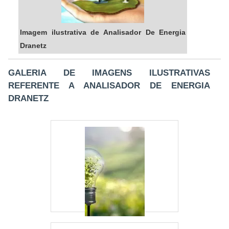
qualquer necessidade.
QUAL É A DIFERENÇA ENTRE OS
Imagem ilustrativa de Analisador De Energia
MODELOS PORTÁTEIS E FIXOS?
Dranetz
Os modelos portáteis são ideais para medições
GALERIA DE IMAGENS ILUSTRATIVAS
temporárias e diagnósticos rápidos, enquanto os
REFERENTE A ANALISADOR DE ENERGIA
modelos fixos são melhores para monitoramento
DRANETZ
contínuo e análise detalhada.
COMO POSSO ADQUIRIR UM
ANALISADOR DRANETZ?
Você pode adquirir analisadores Dranetz através
da
Energia24Horas
, que oferece uma ampla gama
de opções para atender às suas necessidades.
SOBRE ENERGIA24HORAS