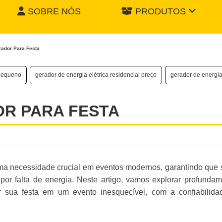
SOBRE NÓS
PRODUTOS
rador Para Festa
 pequeno
gerador de energia elétrica residencial preço
gerador de energia
R PARA FESTA
ma necessidade crucial em eventos modernos, garantindo que 
r falta de energia. Neste artigo, vamos explorar profundam
 sua festa em um evento inesquecível, com a confiabilida