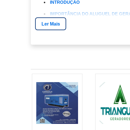
INTRODUÇÃO
IMPORTÂNCIA DO ALUGUEL DE GE
Ler Mais
COMO ESCOLHER O GERADOR IDEA
BENEFÍCIOS DE ALUGAR COM ENER
CUSTOS E PLANOS DISPONÍVEIS
CASOS REAIS DE SUCESSO
SOBRE A ENERGIA24HORAS
FAQ
INTRODUÇÃO
Em 2026, a demanda por
aluguel de ge
tamanhos buscam garantir energia contínua
remotos e festas corporativas, ter um gerado