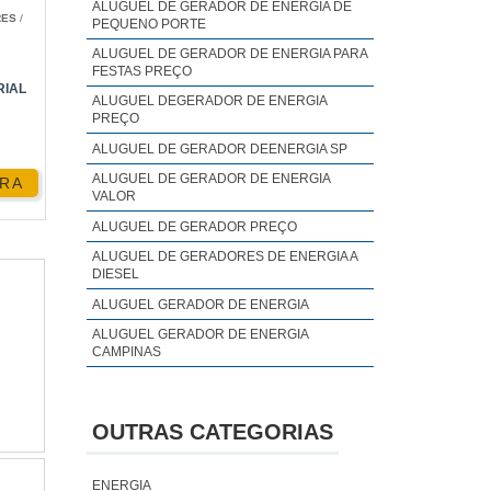
ALUGUEL DE GERADOR DE ENERGIA DE
RES
/
 mas
PEQUENO PORTE
ALUGUEL DE GERADOR DE ENERGIA PARA
FESTAS PREÇO
RIAL
ALUGUEL DEGERADOR DE ENERGIA
PREÇO
ALUGUEL DE GERADOR DEENERGIA SP
ALUGUEL DE GERADOR DE ENERGIA
RA
VALOR
om e
ALUGUEL DE GERADOR PREÇO
usar
ALUGUEL DE GERADORES DE ENERGIA A
DIESEL
ALUGUEL GERADOR DE ENERGIA
ALUGUEL GERADOR DE ENERGIA
CAMPINAS
ores
ALUGUEL GERADOR DE ENERGIA PREÇO
ALUGUEL GERADOR DE ENERGIA SP
OUTRAS CATEGORIAS
ALUGUEL GERADOR DE ENERGIA VALOR
ANALISE DE QUALIDADE DE ENERGIA
ENERGIA
ELÉTRICA