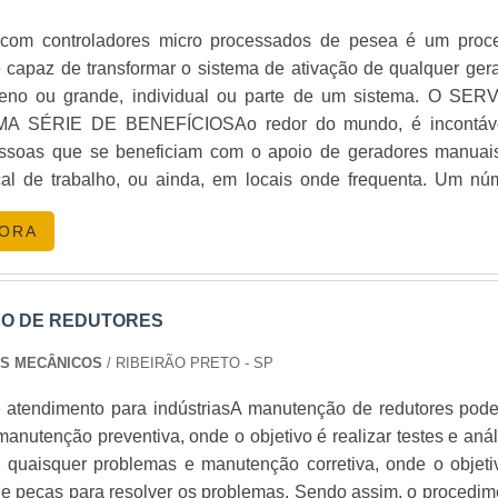
com controladores micro processados de pesea é um proc
ERGIA PARA FESTAS?
 capaz de transformar o sistema de ativação de qualquer gera
eno ou grande, individual ou parte de um sistema. O SER
ipamento que fornece eletricidade em locais onde a rede elé
 SÉRIE DE BENEFÍCIOSAo redor do mundo, é incontáv
ssoas que se beneficiam com o apoio de geradores manuai
GERADOR PARA MEU EVENTO?
ocal de trabalho, ou ainda, em locais onde frequenta. Um nú
rande, no entanto, deseja aperfeiçoar o funcionament
to tenha energia constante, evitando interrupções que p
GORA
passando do funcionamento manual para o automático, vis
ade. O serviço costuma ser feito em aparelhos mais antigos,
ção apenas por meios manuais. Em termos técnicos, a autom
OR CERTO PARA O MEU EVENTO?
ores micro processados de pesea trata-se de um retrofit,
O DE REDUTORES
ica entre os engenheiros, utilizada para designar o process
 tempo de operação e consulte especialistas, como o
OS MECÂNICOS
/ RIBEIRÃO PRETO - SP
u reforma de um equipamento que já está desatualizado ou for
 objetivo é garantir que a transferência para o gerador seja fei
e atendimento para indústriasA manutenção de redutores pode
ca em caso de falta de luz, ou seja, evitar qualquer interve
GERADOR PARA FESTAS?
 manutenção preventiva, onde o objetivo é realizar testes e aná
ue o gerador comece a operar, quando preciso. No entanto, fa
r quaisquer problemas e manutenção corretiva, onde o objeti
lientar que, ao pensar em investir na automação de geradore
dor e a duração do aluguel. Consulte a
Energia24Horas
para o
 de peças para resolver os problemas. Sendo assim, o procedim