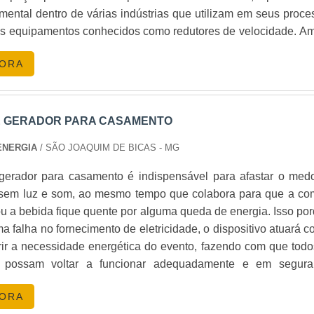
tal saber que trata-se de um procedimento que deve ser condu
mental dentro de várias indústrias que utilizam em seus proce
equada. AUTOMAÇÃO COM CONTROLADORES COM A MEL
 os equipamentos conhecidos como redutores de velocidade. A
ODE AJUDAR NO MEU EVENTO?
ega Watt, empresa com anos de experiência no mercado e
tos de manute.
ncia na automação com controladores micro processados de pe
GORA
ponta, suporte técnico e pacotes personalizados para garant
clientes:A equipe com os profissionais mais experiente
dutos de qualidade superior, como os controladores 
 de serviço superior, com a melhor relação custo-benefíci
E GERADOR PARA CASAMENTO
HENTOS?
da na região metropolitana de Belo Horizonte, a Mega Watt 
ENERGIA
/ SÃO JOAQUIM DE BICAS - MG
a superar as expectativas. Entre em contato conosco e encant
ara operar silenciosamente, minimizando o impacto sonor
viços de excelência..
gerador para casamento é indispensável para afastar o med
a sem luz e som, ao mesmo tempo que colabora para que a co
u a bebida fique quente por alguma queda de energia. Isso por
a falha no fornecimento de eletricidade, o dispositivo atuará 
estimento essencial para o sucesso de qualquer evento. C
rir a necessidade energética do evento, fazendo com que todo
quipamentos de qualidade e suporte especializado. Entre em co
 possam voltar a funcionar adequadamente e em segura
ucesso!
ue as atividades da festa não tenham que ser paralisada
GORA
 BENEFÍCIOS DA CONTRATAÇÃO É fundamental qu
madores
|
Grupo Gerador
|
Subestação
.