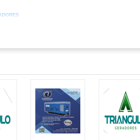
RADORES
L
GIA24HORAS
disparou, à medida que eventos de todo
rador para festa
. Com o aumento de festivais ao ar livre, casamentos em lo
r confiável se tornou sinônimo de sucesso.